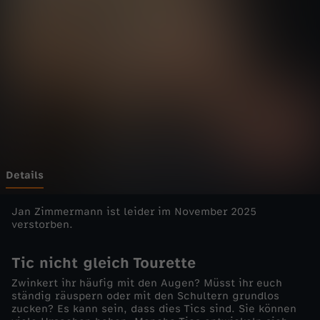
u
Wechseln zu: ZDFheute
r
e
t
t
e
Details
-
Jan Zimmermann ist leider im November 2025
verstorben.
I
Tic nicht gleich Tourette
m
Zwinkert ihr häufig mit den Augen? Müsst ihr euch
ständig räuspern oder mit den Schultern grundlos
zucken? Es kann sein, dass dies Tics sind. Sie können
m