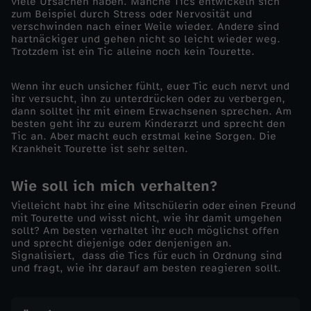
viele Ursachen haben. Manche Tics entwickeln sich
zum Beispiel durch Stress oder Nervosität und
e
verschwinden nach einer Weile wieder. Andere sind
hartnäckiger und gehen nicht so leicht wieder weg.
Trotzdem ist ein Tic alleine noch kein Tourette.
r
Wenn ihr euch unsicher fühlt, euer Tic euch nervt und
f
ihr versucht, ihn zu unterdrücken oder zu verbergen,
dann solltet ihr mit einem Erwachsenen sprechen. Am
a
besten geht ihr zu eurem Kinderarzt und sprecht den
Tic an. Aber macht euch erstmal keine Sorgen. Die
Krankheit Tourette ist sehr selten.
l
Wie soll ich mich verhalten?
l
Vielleicht habt ihr eine Mitschülerin oder einen Freund
mit Tourette und wisst nicht, wie ihr damit umgehen
’
sollt? Am besten verhaltet ihr euch möglichst offen
und sprecht diejenige oder denjenigen an.
Signalisiert, dass die Tics für euch in Ordnung sind
i
und fragt, wie ihr darauf am besten reagieren sollt.
c