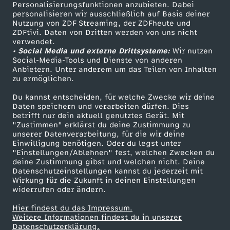
TV-Programm
Personalisierungsfunktionen anzubieten. Dabei
personalisieren wir ausschließlich auf Basis deiner
Nutzung von ZDF Streaming, der ZDFheute und
ZDFtivi. Daten von Dritten werden von uns nicht
Das ZDF
verwendet.
• Social Media und externe Drittsysteme:
Wir nutzen
ZDF Unternehmen
Social-Media-Tools und Dienste von anderen
Anbietern. Unter anderem um das Teilen von Inhalten
Karriere
zu ermöglichen.
Presseportal
Du kannst entscheiden, für welche Zwecke wir deine
ZDF goes Schule
Daten speichern und verarbeiten dürfen. Dies
betrifft nur dein aktuell genutztes Gerät. Mit
Werbefernsehen
"Zustimmen" erklärst du deine Zustimmung zu
unserer Datenverarbeitung, für die wir deine
Mainzelmännchen
Einwilligung benötigen. Oder du legst unter
"Einstellungen/Ablehnen" fest, welchen Zwecken du
deine Zustimmung gibst und welchen nicht. Deine
Datenschutzeinstellungen kannst du jederzeit mit
Wirkung für die Zukunft in deinen Einstellungen
widerrufen oder ändern.
Hier findest du das Impressum.
Partner
Weitere Informationen findest du in unserer
Datenschutzerklärung.