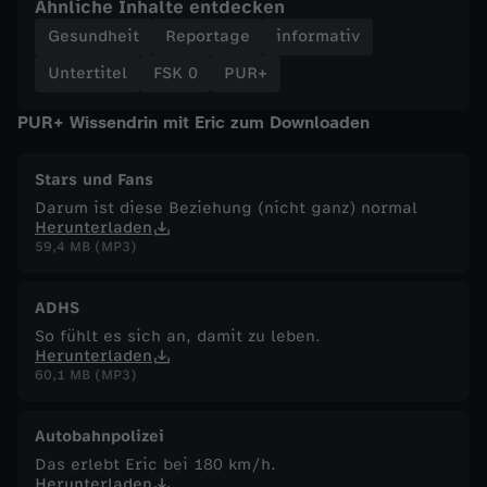
Ähnliche Inhalte entdecken
h
Gesundheit
Reportage
informativ
a
Untertitel
FSK 0
PUR+
PUR+ Wissendrin mit Eric zum Downloaden
u
f
Stars und Fans
Darum ist diese Beziehung (nicht ganz) normal
Herunterladen
!
59,4 MB (MP3)
ADHS
So fühlt es sich an, damit zu leben.
Herunterladen
60,1 MB (MP3)
Autobahnpolizei
Das erlebt Eric bei 180 km/h.
Herunterladen