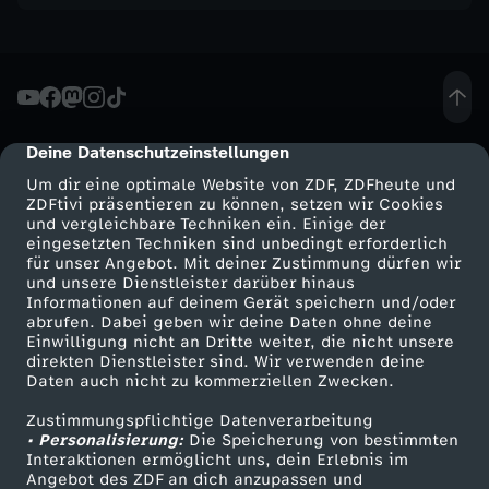
Deine Datenschutzeinstellungen
cmp-dialog-description
Um dir eine optimale Website von ZDF, ZDFheute und
ZDFtivi präsentieren zu können, setzen wir Cookies
und vergleichbare Techniken ein. Einige der
eingesetzten Techniken sind unbedingt erforderlich
für unser Angebot. Mit deiner Zustimmung dürfen wir
Mehr ZDF
Service
und unsere Dienstleister darüber hinaus
Informationen auf deinem Gerät speichern und/oder
ZDF-Apps
ZDFmitreden
abrufen. Dabei geben wir deine Daten ohne deine
Einwilligung nicht an Dritte weiter, die nicht unsere
Smart TV
Kontakt zum ZDF
direkten Dienstleister sind. Wir verwenden deine
Daten auch nicht zu kommerziellen Zwecken.
ZDFtext
Tickets
Zustimmungspflichtige Datenverarbeitung
Livestreams
Zuschauerservice
• Personalisierung:
Die Speicherung von bestimmten
Sendungen A-Z
Hilfe
Interaktionen ermöglicht uns, dein Erlebnis im
Angebot des ZDF an dich anzupassen und