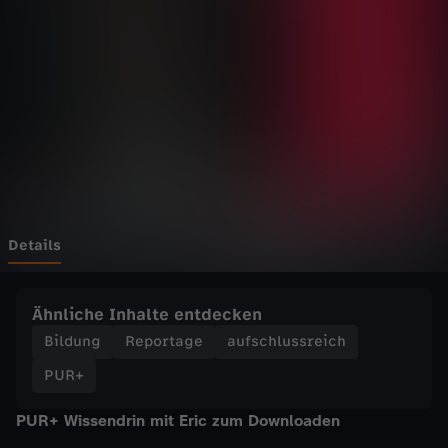
a
u
d
e
i
n
Details
e
Ähnliche Inhalte entdecken
n
Bildung
Reportage
aufschlussreich
PUR+
A
PUR+ Wissendrin mit Eric zum Downloaden
u