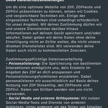
cmp-dialog-description
Um dir eine optimale Website von ZDF, ZDFheute und
ZDFtivi präsentieren zu können, setzen wir Cookies
und vergleichbare Techniken ein. Einige der
eingesetzten Techniken sind unbedingt erforderlich
für unser Angebot. Mit deiner Zustimmung dürfen wir
Mehr ZDF
Service
und unsere Dienstleister darüber hinaus
Informationen auf deinem Gerät speichern und/oder
ZDF-Apps
ZDFmitreden
abrufen. Dabei geben wir deine Daten ohne deine
Einwilligung nicht an Dritte weiter, die nicht unsere
Smart TV
Kontakt zum ZDF
direkten Dienstleister sind. Wir verwenden deine
Daten auch nicht zu kommerziellen Zwecken.
ZDFtext
Tickets
Zustimmungspflichtige Datenverarbeitung
Livestreams
Zuschauerservice
• Personalisierung:
Die Speicherung von bestimmten
Sendungen A-Z
Hilfe
Interaktionen ermöglicht uns, dein Erlebnis im
Angebot des ZDF an dich anzupassen und
TV-Programm
Personalisierungsfunktionen anzubieten. Dabei
personalisieren wir ausschließlich auf Basis deiner
Nutzung von ZDF Streaming, der ZDFheute und
ZDFtivi. Daten von Dritten werden von uns nicht
Das ZDF
verwendet.
• Social Media und externe Drittsysteme:
Wir nutzen
ZDF Unternehmen
Social-Media-Tools und Dienste von anderen
Anbietern. Unter anderem um das Teilen von Inhalten
Karriere