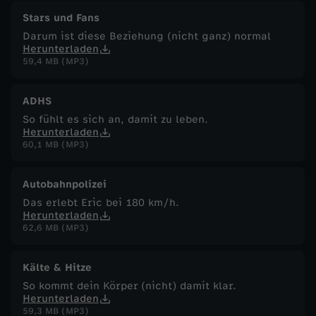
Stars und Fans
g
Darum ist diese Beziehung (nicht ganz) normal
Herunterladen
e
59,4 MB (MP3)
n
ADHS
So fühlt es sich an, damit zu leben.
n
Herunterladen
60,1 MB (MP3)
i
Autobahnpolizei
c
Das erlebt Eric bei 180 km/h.
Herunterladen
h
62,6 MB (MP3)
t
Kälte & Hitze
So kommt dein Körper (nicht) damit klar.
Herunterladen
59,3 MB (MP3)