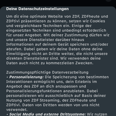
Deine Datenschutzeinstellungen
cmp-dialog-description
Um dir eine optimale Website von ZDF, ZDFheute und
ZDFtivi präsentieren zu können, setzen wir Cookies
und vergleichbare Techniken ein. Einige der
eingesetzten Techniken sind unbedingt erforderlich
für unser Angebot. Mit deiner Zustimmung dürfen wir
Mehr ZDF
Service
und unsere Dienstleister darüber hinaus
Informationen auf deinem Gerät speichern und/oder
ZDF-Apps
ZDFmitreden
abrufen. Dabei geben wir deine Daten ohne deine
Einwilligung nicht an Dritte weiter, die nicht unsere
Smart TV
Kontakt zum ZDF
direkten Dienstleister sind. Wir verwenden deine
Daten auch nicht zu kommerziellen Zwecken.
ZDFtext
Tickets
Zustimmungspflichtige Datenverarbeitung
Livestreams
Zuschauerservice
• Personalisierung:
Die Speicherung von bestimmten
Sendungen A-Z
Hilfe
Interaktionen ermöglicht uns, dein Erlebnis im
Angebot des ZDF an dich anzupassen und
TV-Programm
Personalisierungsfunktionen anzubieten. Dabei
personalisieren wir ausschließlich auf Basis deiner
Nutzung von ZDF Streaming, der ZDFheute und
ZDFtivi. Daten von Dritten werden von uns nicht
Das ZDF
verwendet.
• Social Media und externe Drittsysteme:
Wir nutzen
ZDF Unternehmen