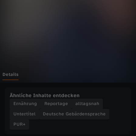
c
k
e
r
-
s
Details
ü
Ähnliche Inhalte entdecken
ß
Ernährung
Reportage
alltagsnah
Untertitel
Deutsche Gebärdensprache
e
PUR+
s