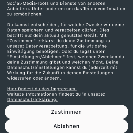
Social-Media-Tools und Dienste von anderen
Anbietern. Unter anderem um das Teilen von Inhalten
Karriere
zu ermöglichen.
Presseportal
Du kannst entscheiden, für welche Zwecke wir deine
ZDF goes Schule
Daten speichern und verarbeiten dürfen. Dies
betrifft nur dein aktuell genutztes Gerät. Mit
Werbefernsehen
"Zustimmen" erklärst du deine Zustimmung zu
unserer Datenverarbeitung, für die wir deine
Mainzelmännchen
Einwilligung benötigen. Oder du legst unter
"Einstellungen/Ablehnen" fest, welchen Zwecken du
deine Zustimmung gibst und welchen nicht. Deine
Datenschutzeinstellungen kannst du jederzeit mit
Wirkung für die Zukunft in deinen Einstellungen
widerrufen oder ändern.
Hier findest du das Impressum.
Partner
Weitere Informationen findest du in unserer
Datenschutzerklärung.
Zustimmen
Ablehnen
Nutzungsbedingungen
Datenschutz
Datenschutz-Einstellungen