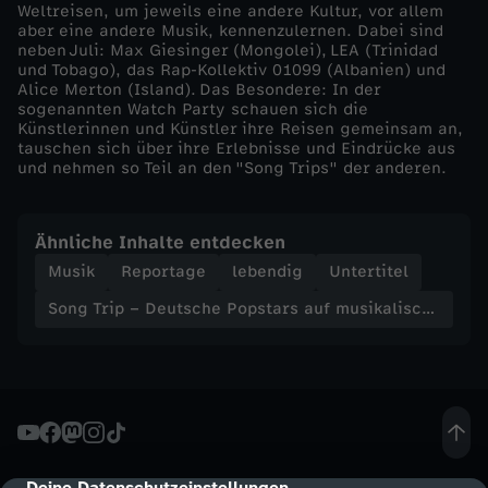
Weltreisen, um jeweils eine andere Kultur, vor allem
u
aber eine andere Musik, kennenzulernen. Dabei sind
neben Juli: Max Giesinger (Mongolei), LEA (Trinidad
und Tobago), das Rap-Kollektiv 01099 (Albanien) und
f
Alice Merton (Island). Das Besondere: In der
sogenannten Watch Party schauen sich die
m
Künstlerinnen und Künstler ihre Reisen gemeinsam an,
tauschen sich über ihre Erlebnisse und Eindrücke aus
und nehmen so Teil an den "Song Trips" der anderen.
u
s
Ähnliche Inhalte entdecken
Musik
Reportage
lebendig
Untertitel
i
Song Trip – Deutsche Popstars auf musikalischer Reise
k
a
l
Deine Datenschutzeinstellungen