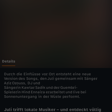
p
–
D
e
u
t
Details
s
Durch die Einflüsse vor Ort entsteht eine neue
Version des Songs, den Juli gemeinsam mit Sänger
Aziz Ozouss, DJ und
c
Sängerin Kawtar Sadik und der Guembri-
Spielerin Hind Ennaira erarbeitet und live bei
h
Sonnenuntergang in der Wüste performt.
e
Juli trifft lokale Musiker – und entdeckt völlig