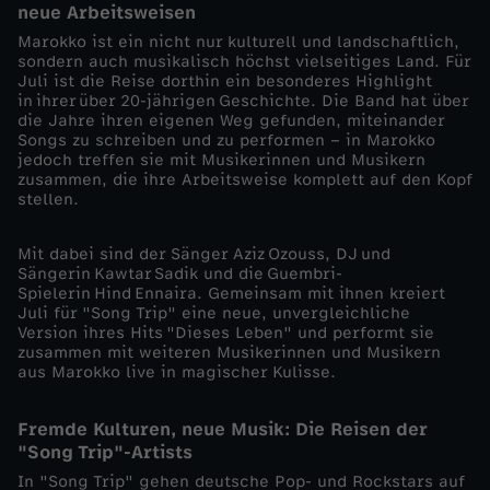
neue Arbeitsweisen
P
Marokko ist ein nicht nur kulturell und landschaftlich,
sondern auch musikalisch höchst vielseitiges Land. Für
Juli ist die Reise dorthin ein besonderes Highlight
o
in ihrer über 20-jährigen Geschichte. Die Band hat über
die Jahre ihren eigenen Weg gefunden, miteinander
Songs zu schreiben und zu performen – in Marokko
p
jedoch treffen sie mit Musikerinnen und Musikern
zusammen, die ihre Arbeitsweise komplett auf den Kopf
s
stellen.
t
Mit dabei sind der Sänger Aziz Ozouss, DJ und
Sängerin Kawtar Sadik und die Guembri-
Spielerin Hind Ennaira. Gemeinsam mit ihnen kreiert
a
Juli für "Song Trip" eine neue, unvergleichliche
Version ihres Hits "Dieses Leben" und performt sie
r
zusammen mit weiteren Musikerinnen und Musikern
aus Marokko live in magischer Kulisse.
s
Fremde Kulturen, neue Musik: Die Reisen der
"Song Trip"-Artists
a
In "Song Trip" gehen deutsche Pop- und Rockstars auf