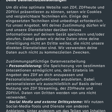
cmp-dialog-description
i
Um dir eine optimale Website von ZDF, ZDFheute und
ZDFtivi präsentieren zu können, setzen wir Cookies
s
und vergleichbare Techniken ein. Einige der
eingesetzten Techniken sind unbedingt erforderlich
c
für unser Angebot. Mit deiner Zustimmung dürfen wir
Mehr ZDF
Service
und unsere Dienstleister darüber hinaus
Informationen auf deinem Gerät speichern und/oder
h
ZDF-Apps
ZDFmitreden
abrufen. Dabei geben wir deine Daten ohne deine
Einwilligung nicht an Dritte weiter, die nicht unsere
Smart TV
Kontakt zum ZDF
direkten Dienstleister sind. Wir verwenden deine
e
Daten auch nicht zu kommerziellen Zwecken.
ZDFtext
Tickets
r
Zustimmungspflichtige Datenverarbeitung
Livestreams
Zuschauerservice
• Personalisierung:
Die Speicherung von bestimmten
Sendungen A-Z
Hilfe
Interaktionen ermöglicht uns, dein Erlebnis im
R
Angebot des ZDF an dich anzupassen und
TV-Programm
Personalisierungsfunktionen anzubieten. Dabei
personalisieren wir ausschließlich auf Basis deiner
e
Nutzung von ZDF Streaming, der ZDFheute und
ZDFtivi. Daten von Dritten werden von uns nicht
Das ZDF
i
verwendet.
• Social Media und externe Drittsysteme:
Wir nutzen
ZDF Unternehmen
Social-Media-Tools und Dienste von anderen
s
Anbietern. Unter anderem um das Teilen von Inhalten
Karriere