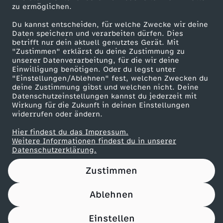
zu ermöglichen.
Presseportal
e
Du kannst entscheiden, für welche Zwecke wir deine
ZDF goes Schule
Daten speichern und verarbeiten dürfen. Dies
-
betrifft nur dein aktuell genutztes Gerät. Mit
Werbefernsehen
"Zustimmen" erklärst du deine Zustimmung zu
unserer Datenverarbeitung, für die wir deine
Mainzelmännchen
J
Einwilligung benötigen. Oder du legst unter
"Einstellungen/Ablehnen" fest, welchen Zwecken du
deine Zustimmung gibst und welchen nicht. Deine
u
Datenschutzeinstellungen kannst du jederzeit mit
Wirkung für die Zukunft in deinen Einstellungen
l
widerrufen oder ändern.
Hier findest du das Impressum.
i
Partner
Weitere Informationen findest du in unserer
Datenschutzerklärung.
X
Zustimmen
M
Ablehnen
Nutzungsbedingungen
Datenschutz
Datenschutz-Einstellungen
a
Impressum
Einstellen