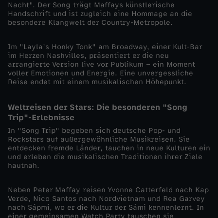
Nacht". Der Song trägt Maffays künstlerische
u
Handschrift und ist zugleich eine Hommage an die
besondere Klangwelt der Country-Metropole.
f
Im "Layla’s Honky Tonk" am Broadway, einer Kult-Bar
m
im Herzen Nashvilles, präsentiert er die neu
arrangierte Version live vor Publikum – ein Moment
voller Emotionen und Energie. Eine unvergessliche
u
Reise endet mit einem musikalischen Höhepunkt.
s
Weltreisen der Stars: Die besonderen "Song
Trip"-Erlebnisse
i
In "Song Trip" begeben sich deutsche Pop- und
Rockstars auf außergewöhnliche Musikreisen. Sie
entdecken fremde Länder, tauchen in neue Kulturen ein
k
und erleben die musikalischen Traditionen ihrer Ziele
hautnah.
a
Neben Peter Maffay reisen Yvonne Catterfeld nach Kap
l
Verde, Nico Santos nach Nordvietnam und Rea Garvey
nach Sápmi, wo er die Kultur der Sámi kennenlernt. In
einer gemeinsamen Watch Party tauschen sie