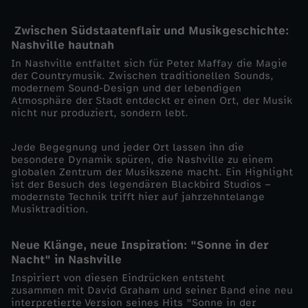
P
Zwischen Südstaatenflair und Musikgeschichte:
Nashville hautnah
o
In Nashville entfaltet sich für Peter Maffay die Magie
der Countrymusik. Zwischen traditionellen Sounds,
modernem Sound-Design und der lebendigen
p
Atmosphäre der Stadt entdeckt er einen Ort, der Musik
nicht nur produziert, sondern lebt.
s
Jede Begegnung und jeder Ort lassen ihn die
t
besondere Dynamik spüren, die Nashville zu einem
globalen Zentrum der Musikszene macht. Ein Highlight
ist der Besuch des legendären Blackbird Studios –
a
modernste Technik trifft hier auf jahrzehntelange
Musiktradition.
r
Neue Klänge, neue Inspiration: "Sonne in der
s
Nacht" in Nashville
Inspiriert von diesen Eindrücken entsteht
a
zusammen mit David Graham und seiner Band eine neu
interpretierte Version seines Hits "Sonne in der