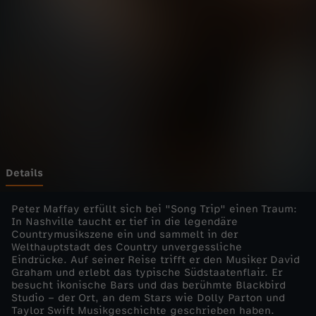
p
–
D
e
u
t
Details
s
Peter Maffay erfüllt sich bei "Song Trip" einen Traum:
In Nashville taucht er tief in die legendäre
Countrymusikszene ein und sammelt in der
c
Welthauptstadt des Country unvergessliche
Eindrücke. Auf seiner Reise trifft er den Musiker David
h
Graham und erlebt das typische Südstaatenflair. Er
besucht ikonische Bars und das berühmte Blackbird
Studio – der Ort, an dem Stars wie Dolly Parton und
e
Taylor Swift Musikgeschichte geschrieben haben.