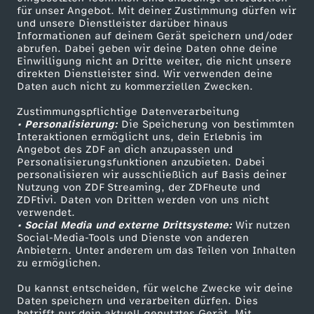
für unser Angebot. Mit deiner Zustimmung dürfen wir
Mehr ZDF
Service
und unsere Dienstleister darüber hinaus
e
Informationen auf deinem Gerät speichern und/oder
ZDF-Apps
ZDFmitreden
abrufen. Dabei geben wir deine Daten ohne deine
-
Einwilligung nicht an Dritte weiter, die nicht unsere
Smart TV
Kontakt zum ZDF
direkten Dienstleister sind. Wir verwenden deine
Daten auch nicht zu kommerziellen Zwecken.
ZDFtext
Tickets
P
Zustimmungspflichtige Datenverarbeitung
Livestreams
Zuschauerservice
• Personalisierung:
e
Die Speicherung von bestimmten
Sendungen A-Z
Hilfe
Interaktionen ermöglicht uns, dein Erlebnis im
Angebot des ZDF an dich anzupassen und
TV-Programm
t
Personalisierungsfunktionen anzubieten. Dabei
personalisieren wir ausschließlich auf Basis deiner
Nutzung von ZDF Streaming, der ZDFheute und
e
ZDFtivi. Daten von Dritten werden von uns nicht
Das ZDF
verwendet.
• Social Media und externe Drittsysteme:
r
Wir nutzen
ZDF Unternehmen
Social-Media-Tools und Dienste von anderen
Anbietern. Unter anderem um das Teilen von Inhalten
Karriere
M
zu ermöglichen.
Presseportal
Du kannst entscheiden, für welche Zwecke wir deine
a
ZDF goes Schule
Daten speichern und verarbeiten dürfen. Dies
betrifft nur dein aktuell genutztes Gerät. Mit