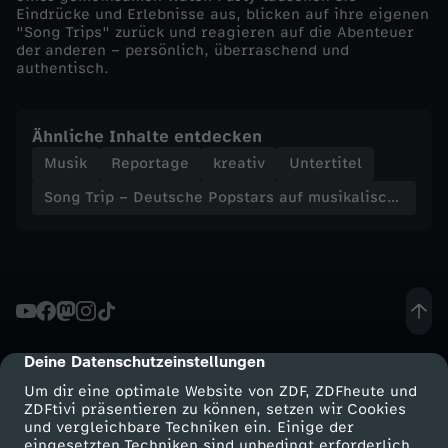
i
Eindrücke und Erlebnisse aus, blicken auf ihre eigenen
"Song Trips" zurück und reagieren auf die Abenteuer
s
der anderen – persönlich, überraschend und
authentisch.
c
Ähnliche Inhalte entdecken
h
Musik
Reportage
kreativ
Untertitel
e
Song Trip – Deutsche Popstars auf musikalischer Reise
r
R
e
Deine Datenschutzeinstellungen
cmp-dialog-description
i
Um dir eine optimale Website von ZDF, ZDFheute und
ZDFtivi präsentieren zu können, setzen wir Cookies
und vergleichbare Techniken ein. Einige der
s
eingesetzten Techniken sind unbedingt erforderlich