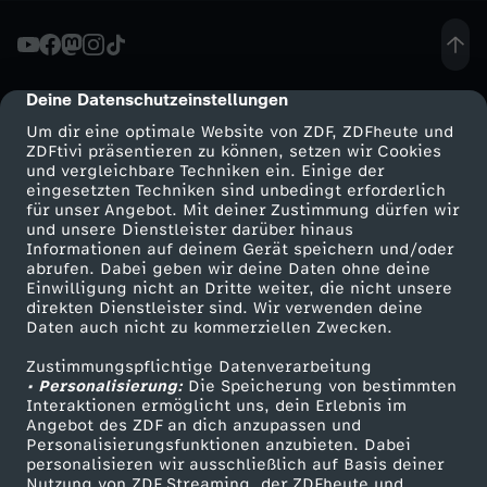
n
t
Deine Datenschutzeinstellungen
cmp-dialog-description
Um dir eine optimale Website von ZDF, ZDFheute und
i
ZDFtivi präsentieren zu können, setzen wir Cookies
und vergleichbare Techniken ein. Einige der
eingesetzten Techniken sind unbedingt erforderlich
k
für unser Angebot. Mit deiner Zustimmung dürfen wir
Mehr ZDF
Service
und unsere Dienstleister darüber hinaus
-
Informationen auf deinem Gerät speichern und/oder
ZDF-Apps
ZDFmitreden
abrufen. Dabei geben wir deine Daten ohne deine
Einwilligung nicht an Dritte weiter, die nicht unsere
W
Smart TV
Kontakt zum ZDF
direkten Dienstleister sind. Wir verwenden deine
Daten auch nicht zu kommerziellen Zwecken.
ZDFtext
Tickets
e
Zustimmungspflichtige Datenverarbeitung
Livestreams
Zuschauerservice
• Personalisierung:
Die Speicherung von bestimmten
l
Sendungen A-Z
Hilfe
Interaktionen ermöglicht uns, dein Erlebnis im
Angebot des ZDF an dich anzupassen und
TV-Programm
Personalisierungsfunktionen anzubieten. Dabei
l
personalisieren wir ausschließlich auf Basis deiner
Nutzung von ZDF Streaming, der ZDFheute und