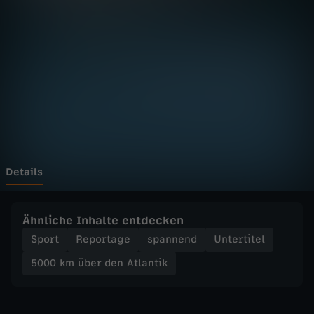
b
e
r
d
e
n
Details
A
Ähnliche Inhalte entdecken
t
Sport
Reportage
spannend
Untertitel
5000 km über den Atlantik
l
a