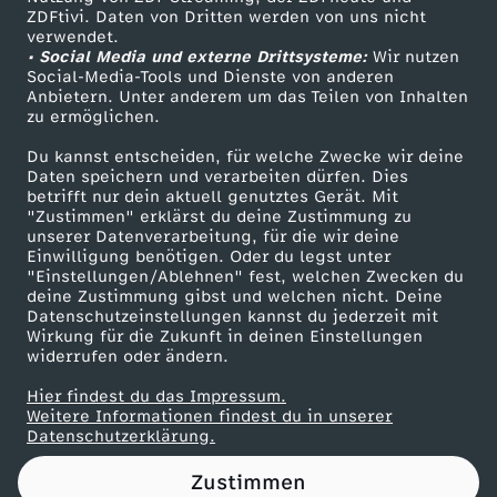
ZDFtivi. Daten von Dritten werden von uns nicht
e
Das ZDF
verwendet.
• Social Media und externe Drittsysteme:
Wir nutzen
ZDF Unternehmen
n
Social-Media-Tools und Dienste von anderen
Anbietern. Unter anderem um das Teilen von Inhalten
Karriere
zu ermöglichen.
b
Presseportal
Du kannst entscheiden, für welche Zwecke wir deine
ZDF goes Schule
Daten speichern und verarbeiten dürfen. Dies
r
betrifft nur dein aktuell genutztes Gerät. Mit
Werbefernsehen
"Zustimmen" erklärst du deine Zustimmung zu
e
unserer Datenverarbeitung, für die wir deine
Mainzelmännchen
Einwilligung benötigen. Oder du legst unter
"Einstellungen/Ablehnen" fest, welchen Zwecken du
c
deine Zustimmung gibst und welchen nicht. Deine
Datenschutzeinstellungen kannst du jederzeit mit
Wirkung für die Zukunft in deinen Einstellungen
h
widerrufen oder ändern.
e
Hier findest du das Impressum.
Partner
Weitere Informationen findest du in unserer
Datenschutzerklärung.
r
Zustimmen