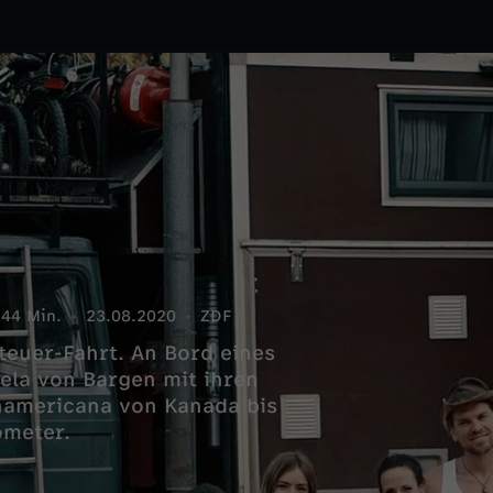
44 Min.
23.08.2020
ZDF
teuer-Fahrt. An Bord eines
ela von Bargen mit ihren
anamericana von Kanada bis
ometer.