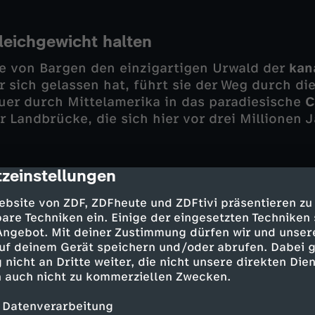
leichgewicht halten
e von Bargen den einzigartigen Urwald der
kan
r sich gelassen hat, führt sie der Weg durch die
er durch Mittelamerika in das paradiesische
C
r Landbrücke, die sich hier vor drei Millionen 
zeinstellungen
cription
 sich über staubige Sandpisten und enge Dsch
en Norden
Kolumbiens
. Inmitten der abgelegen
ebsite von ZDF, ZDFheute und ZDFtivi präsentieren zu
besucht die Familie einen Stamm der Kogui-Ind
are Techniken ein. Einige der eingesetzten Techniken
mit der Außenwelt haben. Die Kogui begreifen s
 Angebot. Mit deiner Zustimmung dürfen wir und unser
hne materiellen Besitz versuchen, die Welt im G
uf deinem Gerät speichern und/oder abrufen. Dabei 
tsche Familie erlebt eine beeindruckende Paralle
 nicht an Dritte weiter, die nicht unsere direkten Dien
ie Kinder zuvor kaum vorstellbar war.
 auch nicht zu kommerziellen Zwecken.
 Datenverarbeitung