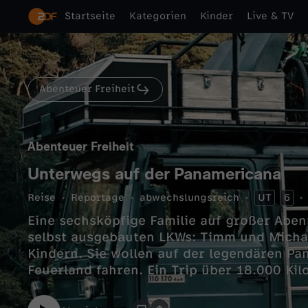
Startseite
Kategorien
Kinder
Live & TV
Abenteuer Freiheit
Abenteuer Freiheit
Unterwegs auf der Panamericana
Reise
Reportage
abwechslungsreich
UT
6
Eine sechsköpfige Familie auf großer Aben
selbst ausgebauten LKWs: Timm und Micha
Kindern. Sie wollen auf der legendären P
Feuerland fahren. Ein Trip über 18.000 Kil