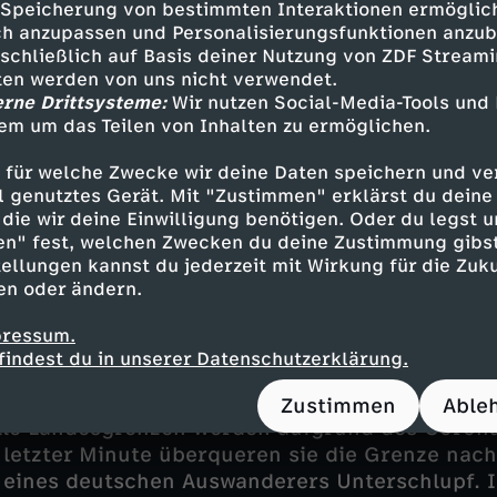
Speicherung von bestimmten Interaktionen ermöglicht
s Lebens in ihrer ganzen Vielfalt
h anzupassen und Personalisierungsfunktionen anzub
sschließlich auf Basis deiner Nutzung von ZDF Stream
res alten Lebens begleitet sie: Alle Kinder sind 
tten werden von uns nicht verwendet.
 Alter. Da die von Bargens keinen offiziellen W
erne Drittsysteme:
Wir nutzen Social-Media-Tools und
en, dürfen sie die schulische Ausbildung ihrer
em um das Teilen von Inhalten zu ermöglichen.
en Tag zwischen 7:30 Uhr und 11:30 Uhr ist fe
 für welche Zwecke wir deine Daten speichern und ver
den e-books für die unterschiedlichen Klassen
ell genutztes Gerät. Mit "Zustimmen" erklärst du dein
mt die Schule des Lebens, die sich auf einer Re
die wir deine Einwilligung benötigen. Oder du legst u
 erschließt. Spanisch und Englisch beherrschen 
en" fest, welchen Zwecken du deine Zustimmung gibst
t, ihr Wissen um die Flora und Fauna der berei
ellungen kannst du jederzeit mit Wirkung für die Zuku
uch Kenntnis um die dortigen Kulturen wächst
en oder ändern.
pressum.
findest du in unserer Datenschutzerklärung.
on Kolumbien nach
Ecuador
erreichen die Famil
Zustimmen
Able
alle Landesgrenzen werden aufgrund des Coron
 letzter Minute überqueren sie die Grenze nac
 eines deutschen Auswanderers Unterschlupf. 