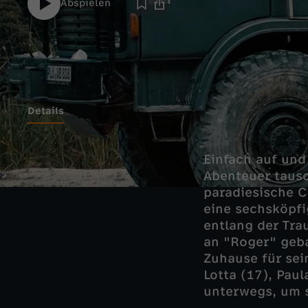
Abspielen
Details
Einfach auf und
Abenteuer tausc
paradiesische C
eine sechsköpfi
entlang der Tra
an "Roger" geba
Zuhause für sei
Lotta (17), Pau
unterwegs, um s