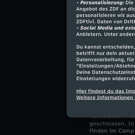
• Personalisierung:
Die 
Die Schule de
Angebot des ZDF an dic
personalisieren wir au
Doch ein Teil ih
ZDFtivi. Daten von Dri
schulpflichtigen
• Social Media und ext
Deutschland hab
Anbietern. Unter ander
übernehmen. Jed
Du kannst entscheiden,
die entsprechen
betrifft nur dein aktu
dabei. Dazu kom
Datenverarbeitung, für 
ganzen Vielfalt
"Einstellungen/Ablehn
mittlerweile gu
Deine Datenschutzeinst
ist enorm und a
Einstellungen widerruf
Kilometer.
Hier findest du das Im
Weitere Informationen 
Auf dem Weg v
Nachrichten - 
geschlossen. In
finden im Camp