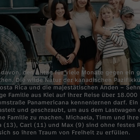
 davon, den Alltag für viele Monate gegen ein 
hen. Die wilde Natur der kanadischen Pazifikkü
osta Rica und die majestätischen Anden – Sehn
ge Familie aus Kiel auf ihrer Reise über 18.000
umstraße Panamericana kennenlernen darf. Ein
stelt und geschraubt, um aus dem Lastwagen e
ne Familie zu machen. Michaela, Timm und ihre 
la (13), Carl (11) und Max (9) sind ohne festes
ich so ihren Traum von Freiheit zu erfüllen.