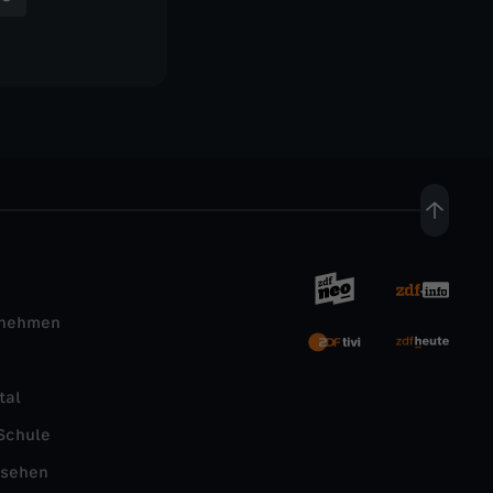
rnehmen
tal
Schule
nsehen