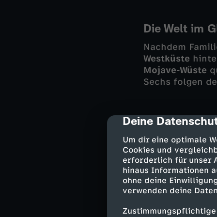
Die Welt im G
Nachdem Famili
Westküste
hinte
Mojave-Wüste
qu
Sechs folgen de
Deine Datenschut
cmp-dialog-des
"Roger" kämpft
durch den wild
Um dir eine optimale W
Berglandschaft 
Cookies und vergleichb
selten Kontakt 
erforderlich für unser
der Welt, die o
hinaus Informationen a
halten. Die deu
ohne deine Einwilligung
besonders für d
verwenden deine Daten
Zustimmungspflichtige