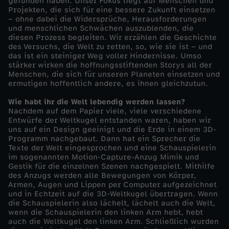
gefunden haben. Unser Fokus liegt auf Menschen und
s
Projekten, die sich für eine bessere Zukunft einsetzen
– ohne dabei die Widersprüche, Herausforderungen
s
und menschlichen Schwächen auszublenden, die
diesen Prozess begleiten. Wir erzählen die Geschichte
des Versuchs, die Welt zu retten, so, wie sie ist – und
e
das ist ein steiniger Weg voller Hindernisse. Umso
stärker wirken die hoffnungsstiftenden Storys all der
Menschen, die sich für unseren Planeten einsetzen und
r
ermutigen hoffentlich andere, es ihnen gleichzutun.
w
Wie habt ihr die Welt lebendig werden lassen?
Nachdem auf dem Papier viele, viele verschiedene
Entwürfe der Weltkugel entstanden waren, haben wir
ä
uns auf ein Design geeinigt und die Erde in einem 3D-
Programm nachgebaut. Dann hat ein Sprecher die
Texte der Welt eingesprochen und eine Schauspielerin
l
im sogenannten Motion-Capture-Anzug Mimik und
Gestik für die einzelnen Szenen nachgespielt. Mithilfe
d
des Anzugs werden alle Bewegungen von Körper,
Armen, Augen und Lippen per Computer aufgezeichnet
und in Echtzeit auf die 3D-Weltkugel übertragen. Wenn
e
die Schauspielerin also lächelt, lächelt auch die Welt,
wenn die Schauspielerin den linken Arm hebt, hebt
auch die Weltkugel den linken Arm. Schließlich wurden
r