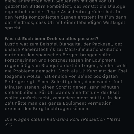
diese animierten Welt-Sequenzen mit den von Uli
gedrehten Bildern kombiniert, der vor Ort die Dialoge
eigentlich mit der Regie-Assistentin geführt hat. In
den fertig komponierten Szenen entsteht im Film dann
der Eindruck, dass Uli mit einer lebendigen Weltkugel
spricht.
Was ist Euch beim Dreh so alles passiert?
Lustig war zum Beispiel Blanquita, der Packesel, der
unsere Kameratechnik zur Mars-Simulations-Station
mitten in den spanischen Bergen bringen sollte.
Forscherinnen und Forscher lassen ihr Equipment
regelmäßig von Blanquita dorthin tragen, sie hat wohl
nie Probleme gemacht. Doch als Uli Kunz mit dem Esel
losgehen wollte, hat er sich von seiner bockigsten
Seite gezeigt. Einen Schritt gehen, dann wieder fünf
Minuten stehen, einen Schritt gehen, zehn Minuten
stehenbleiben. Für Uli war es eine Tortur – der Esel
wollte einfach nicht, zumindest nicht mit Uli. In der
Zeit hätte man das ganze Equipment vermutlich
dreimal den Berg hochtragen können.
Die Fragen stellte Katharina Kohl (Redaktion "Terra
X").