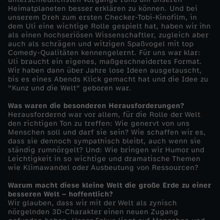
Heimatplaneten besser erklären zu können. Und bei
n
unserem Dreh zum ersten Checker-Tobi-Kinofilm, in
dem Uli eine wichtige Rolle gespielt hat, haben wir ihn
d
als einen hochseriösen Wissenschaftler, zugleich aber
auch als schrägen und witzigen Spaßvogel mit top
Comedy-Qualitäten kennengelernt. Für uns war klar:
U
Uli braucht ein eigenes, maßgeschneidertes Format.
Wir haben dann über Jahre lose Ideen ausgetauscht,
bis es eines Abends Klick gemacht hat und die Idee zu
n
"Kunz und die Welt" geboren war.
t
Was waren die besonderen Herausforderungen?
Herausfordernd war vor allem, für die Rolle der Welt
den richtigen Ton zu treffen: Wie genervt von uns
e
Menschen soll und darf sie sein? Wie schaffen wir es,
dass sie dennoch sympathisch bleibt, auch wenn sie
ständig rumnörgelt? Und: Wie bringen wir Humor und
r
Leichtigkeit in so wichtige und dramatische Themen
wie Klimawandel oder Ausbeutung von Ressourcen?
w
Warum macht diese kleine Welt die große Erde zu einer
besseren Welt – hoffentlich?
a
Wir glauben, dass wir mit der Welt als zynisch
nörgelnden 3D-Charakter einen neuen Zugang