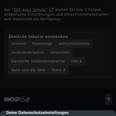
Bei "
ZDF goes Schule"
stehen für alle 3 Folgen
didaktische Einordnungen und Unterrichtsmaterialien
zum Download zur Verfügung.
Ähnliche Inhalte entdecken
Umwelt
Reportage
aufschlussreich
Audiodeskription
Untertitel
Deutsche Gebärdensprache
FSK 6
Kunz und die Welt
Terra X
Deine Datenschutzeinstellungen
cmp-dialog-description