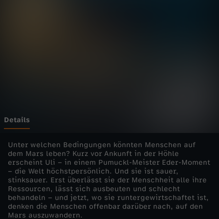
d
i
e
W
e
l
Details
t
Unter welchen Bedingungen könnten Menschen auf
dem Mars leben? Kurz vor Ankunft in der Höhle
erscheint Uli – in einem Pumuckl-Meister Eder-Moment
-
– die Welt höchstpersönlich. Und sie ist sauer,
stinksauer. Erst überlässt sie der Menschheit alle ihre
M
Ressourcen, lässt sich ausbeuten und schlecht
behandeln – und jetzt, wo sie runtergewirtschaftet ist,
denken die Menschen offenbar darüber nach, auf den
a
Mars auszuwandern.