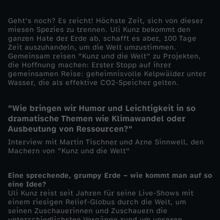
r
Geht's noch? Es reicht! Höchste Zeit, sich von dieser
miesen Spezies zu trennen. Uli Kunz bekommt den
ganzen Hate der Erde ab, schafft es aber, 100 Tage
s
Zeit auszuhandeln, um die Welt umzustimmen.
Gemeinsam reisen "Kunz und die Welt" zu Projekten,
t
die Hoffnung machen: Erster Stopp auf ihrer
gemeinsamen Reise: geheimnisvolle Kelpwälder unter
Wasser, die als effektive CO2-Speicher gelten.
r
"Wie bringen wir Humor und Leichtigkeit in so
ä
dramatische Themen wie Klimawandel oder
Ausbeutung von Ressourcen?"
u
Interview mit Martin Tischner und Arne Sinnwell, den
Machern von "Kunz und die Welt"
m
Eine sprechende, grumpy Erde – wie kommt man auf so
e
eine Idee?
Uli Kunz reist seit Jahren für seine Live-Shows mit
einem riesigen Relief-Globus durch die Welt, um
u
seinen Zuschauerinnen und Zuschauern die
unterschiedlichsten Vorgänge rund um unseren