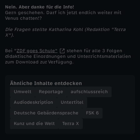
e
Nein. Aber danke für die Info!
Gern geschehen. Darf ich jetzt endlich weiter mit
Venus chatten!?
r
Die Fragen stellte Katharina Kohl (Redaktion "Terra
X").
u
n
Bei "
ZDF goes Schule"
stehen für alle 3 Folgen
didaktische Einordnungen und Unterrichtsmaterialien
zum Download zur Verfügung.
d
S
Ähnliche Inhalte entdecken
Umwelt
Reportage
aufschlussreich
e
Audiodeskription
Untertitel
e
Deutsche Gebärdensprache
FSK 6
Kunz und die Welt
Terra X
g