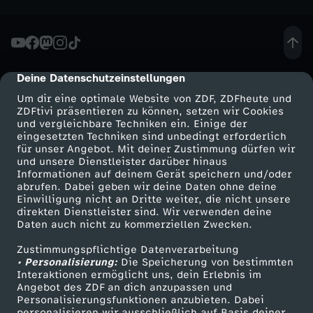
r
a
s
Deine Datenschutzeinstellungen
cmp-dialog-description
Um dir eine optimale Website von ZDF, ZDFheute und
-
ZDFtivi präsentieren zu können, setzen wir Cookies
und vergleichbare Techniken ein. Einige der
W
eingesetzten Techniken sind unbedingt erforderlich
für unser Angebot. Mit deiner Zustimmung dürfen wir
Mehr ZDF
Service
und unsere Dienstleister darüber hinaus
i
Informationen auf deinem Gerät speichern und/oder
ZDF-Apps
ZDFmitreden
abrufen. Dabei geben wir deine Daten ohne deine
Einwilligung nicht an Dritte weiter, die nicht unsere
e
Smart TV
Kontakt zum ZDF
direkten Dienstleister sind. Wir verwenden deine
Daten auch nicht zu kommerziellen Zwecken.
ZDFtext
Tickets
s
Zustimmungspflichtige Datenverarbeitung
Livestreams
Zuschauerservice
• Personalisierung:
Die Speicherung von bestimmten
e
Sendungen A-Z
Hilfe
Interaktionen ermöglicht uns, dein Erlebnis im
Angebot des ZDF an dich anzupassen und
TV-Programm
Personalisierungsfunktionen anzubieten. Dabei
n
personalisieren wir ausschließlich auf Basis deiner