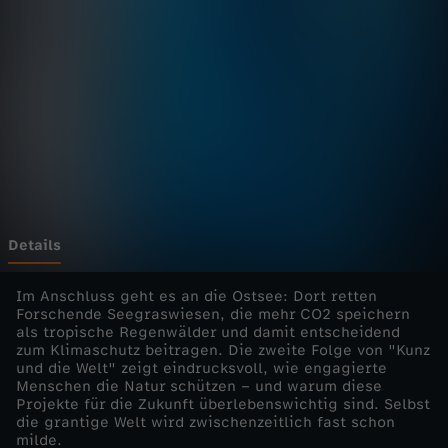
d
i
e
W
e
l
Details
t
Im Anschluss geht es an die Ostsee: Dort retten
Forschende Seegraswiesen, die mehr CO2 speichern
als tropische Regenwälder und damit entscheidend
-
zum Klimaschutz beitragen. Die zweite Folge von "Kunz
und die Welt" zeigt eindrucksvoll, wie engagierte
U
Menschen die Natur schützen – und warum diese
Projekte für die Zukunft überlebenswichtig sind. Selbst
die grantige Welt wird zwischenzeitlich fast schon
r
milde.