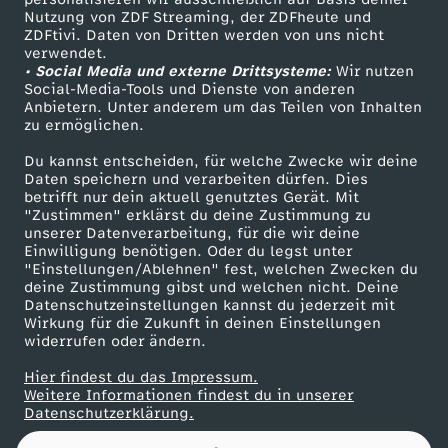
Nutzung von ZDF Streaming, der ZDFheute und
ZDFtivi. Daten von Dritten werden von uns nicht
Das ZDF
verwendet.
• Social Media und externe Drittsysteme:
Wir nutzen
ZDF Unternehmen
Social-Media-Tools und Dienste von anderen
Anbietern. Unter anderem um das Teilen von Inhalten
Karriere
zu ermöglichen.
Presseportal
Du kannst entscheiden, für welche Zwecke wir deine
ZDF goes Schule
Daten speichern und verarbeiten dürfen. Dies
betrifft nur dein aktuell genutztes Gerät. Mit
Werbefernsehen
"Zustimmen" erklärst du deine Zustimmung zu
unserer Datenverarbeitung, für die wir deine
Mainzelmännchen
Einwilligung benötigen. Oder du legst unter
"Einstellungen/Ablehnen" fest, welchen Zwecken du
deine Zustimmung gibst und welchen nicht. Deine
Datenschutzeinstellungen kannst du jederzeit mit
Wirkung für die Zukunft in deinen Einstellungen
widerrufen oder ändern.
Hier findest du das Impressum.
Partner
Weitere Informationen findest du in unserer
Datenschutzerklärung.