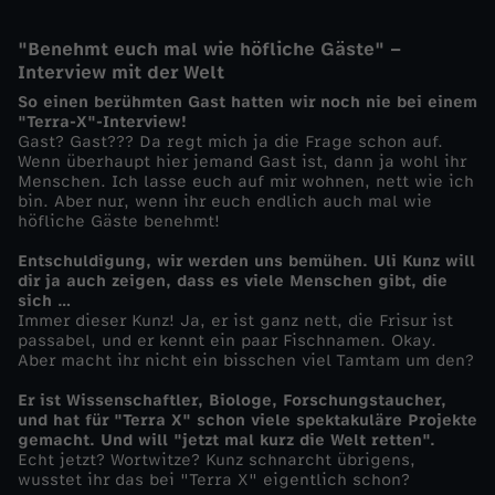
w
"Benehmt euch mal wie höfliche Gäste" –
Interview mit der Welt
a
So einen berühmten Gast hatten wir noch nie bei einem
"Terra-X"-Interview!
Gast? Gast??? Da regt mich ja die Frage schon auf.
l
Wenn überhaupt hier jemand Gast ist, dann ja wohl ihr
Menschen. Ich lasse euch auf mir wohnen, nett wie ich
d
bin. Aber nur, wenn ihr euch endlich auch mal wie
höfliche Gäste benehmt!
-
Entschuldigung, wir werden uns bemühen. Uli Kunz will
dir ja auch zeigen, dass es viele Menschen gibt, die
sich …
R
Immer dieser Kunz! Ja, er ist ganz nett, die Frisur ist
passabel, und er kennt ein paar Fischnamen. Okay.
e
Aber macht ihr nicht ein bisschen viel Tamtam um den?
Er ist Wissenschaftler, Biologe, Forschungstaucher,
t
und hat für "Terra X" schon viele spektakuläre Projekte
gemacht. Und will "jetzt mal kurz die Welt retten".
Echt jetzt? Wortwitze? Kunz schnarcht übrigens,
t
wusstet ihr das bei "Terra X" eigentlich schon?