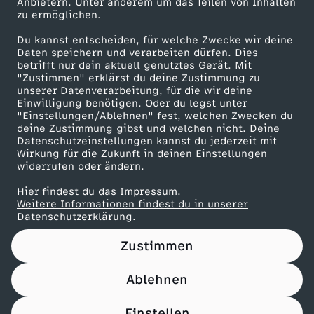
r
Anbietern. Unter anderem um das Teilen von Inhalten
Karriere
zu ermöglichen.
Presseportal
e
Du kannst entscheiden, für welche Zwecke wir deine
ZDF goes Schule
Daten speichern und verarbeiten dürfen. Dies
betrifft nur dein aktuell genutztes Gerät. Mit
t
Werbefernsehen
"Zustimmen" erklärst du deine Zustimmung zu
unserer Datenverarbeitung, für die wir deine
Mainzelmännchen
t
Einwilligung benötigen. Oder du legst unter
"Einstellungen/Ablehnen" fest, welchen Zwecken du
deine Zustimmung gibst und welchen nicht. Deine
e
Datenschutzeinstellungen kannst du jederzeit mit
Wirkung für die Zukunft in deinen Einstellungen
widerrufen oder ändern.
r
Hier findest du das Impressum.
Partner
z
Weitere Informationen findest du in unserer
Datenschutzerklärung.
u
Zustimmen
m
Ablehnen
Nutzungsbedingungen
Datenschutz
Datenschutz-Einstellungen
K
Impressum
Einstellen