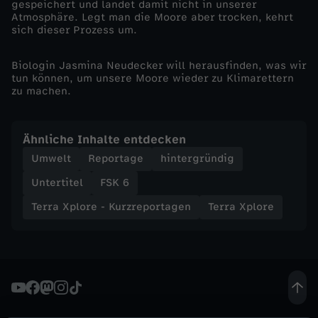
gespeichert und landet damit nicht in unserer
Atmosphäre. Legt man die Moore aber trocken, kehrt
e
sich dieser Prozess um.
p
Biologin Jasmina Neudecker will herausfinden, was wir
tun können, um unsere Moore wieder zu Klimarettern
zu machen.
o
r
Ähnliche Inhalte entdecken
Umwelt
Reportage
hintergründig
t
Untertitel
FSK 6
a
Terra Xplore - Kurzreportagen
Terra Xplore
g
e
n