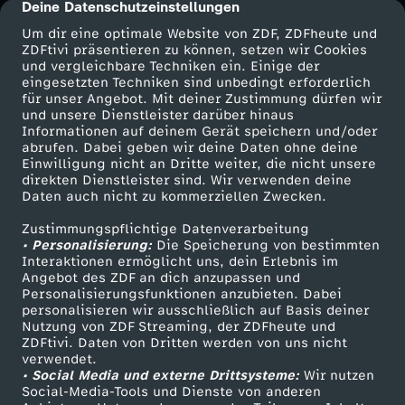
Deine Datenschutzeinstellungen
cmp-dialog-description
-
Um dir eine optimale Website von ZDF, ZDFheute und
ZDFtivi präsentieren zu können, setzen wir Cookies
V
und vergleichbare Techniken ein. Einige der
eingesetzten Techniken sind unbedingt erforderlich
für unser Angebot. Mit deiner Zustimmung dürfen wir
o
Mehr ZDF
Service
und unsere Dienstleister darüber hinaus
Informationen auf deinem Gerät speichern und/oder
ZDF-Apps
ZDFmitreden
m
abrufen. Dabei geben wir deine Daten ohne deine
Einwilligung nicht an Dritte weiter, die nicht unsere
Smart TV
Kontakt zum ZDF
direkten Dienstleister sind. Wir verwenden deine
K
Daten auch nicht zu kommerziellen Zwecken.
ZDFtext
Tickets
Zustimmungspflichtige Datenverarbeitung
Livestreams
Zuschauerservice
l
• Personalisierung:
Die Speicherung von bestimmten
Sendungen A-Z
Hilfe
Interaktionen ermöglicht uns, dein Erlebnis im
i
Angebot des ZDF an dich anzupassen und
TV-Programm
Personalisierungsfunktionen anzubieten. Dabei
personalisieren wir ausschließlich auf Basis deiner
m
Nutzung von ZDF Streaming, der ZDFheute und
ZDFtivi. Daten von Dritten werden von uns nicht
Das ZDF
verwendet.
a
• Social Media und externe Drittsysteme:
Wir nutzen
ZDF Unternehmen
Social-Media-Tools und Dienste von anderen