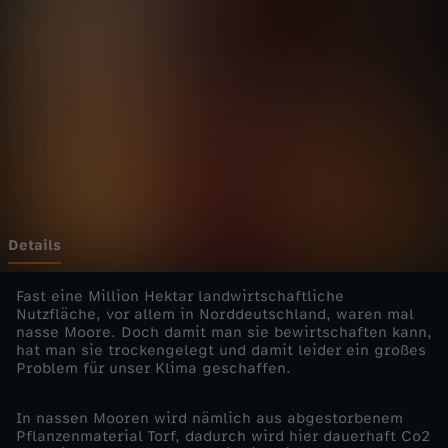
l
o
r
e
-
K
Details
u
Fast eine Million Hektar landwirtschaftliche
Nutzfläche, vor allem in Norddeutschland, waren mal
nasse Moore. Doch damit man sie bewirtschaften kann,
r
hat man sie trockengelegt und damit leider ein großes
Problem für unser Klima geschaffen.
z
In nassen Mooren wird nämlich aus abgestorbenem
r
Pflanzenmaterial Torf, dadurch wird hier dauerhaft Co2