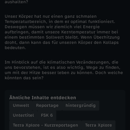
aushalten?
e
Unser Körper hat nur einen ganz schmalen
Temperaturbereich, in dem er optimal funktioniert.
p
Deswegen müssen wir ziemlich viel Energie
aufbringen, damit unsere Kerntemperatur immer bei
einem bestimmten Sollwert bleibt. Wenn Überhitzung
o
droht, dann kann das für unseren Körper den Kollaps
bedeuten.
r
Im Hinblick auf die klimatischen Veränderungen, die
t
uns bevorstehen, ist es also wichtig, Wege zu finden,
um mit der Hitze besser leben zu können. Doch welche
könnten das sein?
a
g
Ähnliche Inhalte entdecken
Umwelt
Reportage
hintergründig
e
Untertitel
FSK 6
n
Terra Xplore - Kurzreportagen
Terra Xplore