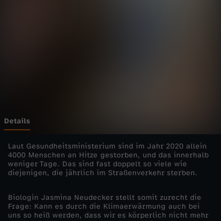
l
o
r
e
-
K
Details
u
Laut Gesundheitsministerium sind im Jahr 2020 allein
4000 Menschen an Hitze gestorben, und das innerhalb
weniger Tage. Das sind fast doppelt so viele wie
r
diejenigen, die jährlich im Straßenverkehr sterben.
z
Biologin Jasmina Neudecker stellt somit zurecht die
Frage: Kann es durch die Klimaerwärmung auch bei
r
uns so heiß werden, dass wir es körperlich nicht mehr