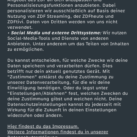
d
TV-Programm
Personalisierungsfunktionen anzubieten. Dabei
personalisieren wir ausschließlich auf Basis deiner
e
Nutzung von ZDF Streaming, der ZDFheute und
ZDFtivi. Daten von Dritten werden von uns nicht
Das ZDF
verwendet.
l
• Social Media und externe Drittsysteme:
Wir nutzen
ZDF Unternehmen
Social-Media-Tools und Dienste von anderen
Anbietern. Unter anderem um das Teilen von Inhalten
-
Karriere
zu ermöglichen.
Presseportal
W
Du kannst entscheiden, für welche Zwecke wir deine
ZDF goes Schule
Daten speichern und verarbeiten dürfen. Dies
betrifft nur dein aktuell genutztes Gerät. Mit
e
Werbefernsehen
"Zustimmen" erklärst du deine Zustimmung zu
unserer Datenverarbeitung, für die wir deine
Mainzelmännchen
Einwilligung benötigen. Oder du legst unter
n
"Einstellungen/Ablehnen" fest, welchen Zwecken du
deine Zustimmung gibst und welchen nicht. Deine
n
Datenschutzeinstellungen kannst du jederzeit mit
Wirkung für die Zukunft in deinen Einstellungen
widerrufen oder ändern.
H
Hier findest du das Impressum.
Partner
Weitere Informationen findest du in unserer
i