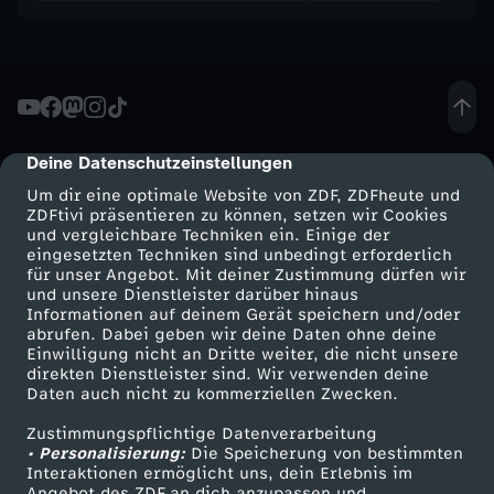
-
K
l
Deine Datenschutzeinstellungen
cmp-dialog-description
i
Um dir eine optimale Website von ZDF, ZDFheute und
ZDFtivi präsentieren zu können, setzen wir Cookies
m
und vergleichbare Techniken ein. Einige der
eingesetzten Techniken sind unbedingt erforderlich
für unser Angebot. Mit deiner Zustimmung dürfen wir
a
Mehr ZDF
Service
und unsere Dienstleister darüber hinaus
Informationen auf deinem Gerät speichern und/oder
ZDF-Apps
ZDFmitreden
abrufen. Dabei geben wir deine Daten ohne deine
w
Einwilligung nicht an Dritte weiter, die nicht unsere
Smart TV
Kontakt zum ZDF
direkten Dienstleister sind. Wir verwenden deine
a
Daten auch nicht zu kommerziellen Zwecken.
ZDFtext
Tickets
Zustimmungspflichtige Datenverarbeitung
Livestreams
Zuschauerservice
n
• Personalisierung:
Die Speicherung von bestimmten
Sendungen A-Z
Hilfe
Interaktionen ermöglicht uns, dein Erlebnis im
Angebot des ZDF an dich anzupassen und