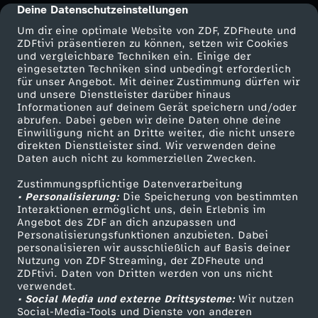
s
Deine Datenschutzeinstellungen
cmp-dialog-description
Um dir eine optimale Website von ZDF, ZDFheute und
o
ZDFtivi präsentieren zu können, setzen wir Cookies
und vergleichbare Techniken ein. Einige der
eingesetzten Techniken sind unbedingt erforderlich
n
für unser Angebot. Mit deiner Zustimmung dürfen wir
Mehr ZDF
Service
und unsere Dienstleister darüber hinaus
M
Informationen auf deinem Gerät speichern und/oder
ZDF-Apps
ZDFmitreden
abrufen. Dabei geben wir deine Daten ohne deine
Einwilligung nicht an Dritte weiter, die nicht unsere
ü
Smart TV
Kontakt zum ZDF
direkten Dienstleister sind. Wir verwenden deine
Daten auch nicht zu kommerziellen Zwecken.
ZDFtext
Tickets
l
Zustimmungspflichtige Datenverarbeitung
Livestreams
Zuschauerservice
• Personalisierung:
Die Speicherung von bestimmten
l
Sendungen A-Z
Hilfe
Interaktionen ermöglicht uns, dein Erlebnis im
Angebot des ZDF an dich anzupassen und
TV-Programm
Personalisierungsfunktionen anzubieten. Dabei
e
personalisieren wir ausschließlich auf Basis deiner
Nutzung von ZDF Streaming, der ZDFheute und
ZDFtivi. Daten von Dritten werden von uns nicht
r
Das ZDF
verwendet.
• Social Media und externe Drittsysteme:
Wir nutzen
ZDF Unternehmen
:
Social-Media-Tools und Dienste von anderen