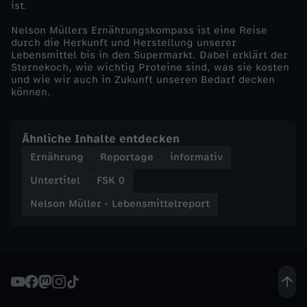
ist.
e
Nelson Müllers Ernährungskompass ist eine Reise
durch die Herkunft und Herstellung unserer
p
Lebensmittel bis in den Supermarkt. Dabei erklärt der
Sternekoch, wie wichtig Proteine sind, was sie kosten
o
und wie wir auch in Zukunft unseren Bedarf decken
können.
r
Ähnliche Inhalte entdecken
t
Ernährung
Reportage
informativ
-
Untertitel
FSK 0
Nelson Müller - Lebensmittelreport
N
e
l