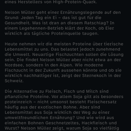
eines Herstellers von High-Protein-Quark.
n
Nelson Müller geht einer Ernährungslegende auf den
Grund: Jeden Tag ein Ei – das ist gut für die
Gesundheit. Was ist dran an diesem Ratschlag? In
s
einem Legehennen-Betrieb klärt der Koch, ob Eier
wirklich als tägliche Proteinquelle taugen.
m
Heute nehmen wir die meisten Proteine über tierische
Lebensmittel zu uns. Das belastet jedoch zunehmend
i
die Umwelt. Neuartige Fischzuchten sollen die Lösung
sein. Die findet Nelson Müller aber nicht etwa an der
Nordsee, sondern in den Alpen. Wie moderne
t
Fischzucht in der Zukunft aussehen könnte und ob sie
wirklich nachhaltiger ist, zeigt der Sternekoch in der
t
Schweiz.
Die Alternative zu Fleisch, Fisch und Milch sind
e
pflanzliche Proteine. Vor allem Soja gilt als besonders
proteinreich – nicht umsonst besteht Fleischersatz
häufig aus der exotischen Bohne. Aber sind
l
Lebensmittel aus Soja wirklich der Weg zu einer
umweltfreundlichen Ernährung? Und wie wird aus
r
einfachen Bohnen Geschnetzeltes, Hackfleisch und
Wurst? Nelson Müller zeigt, warum Soja so vielfältig