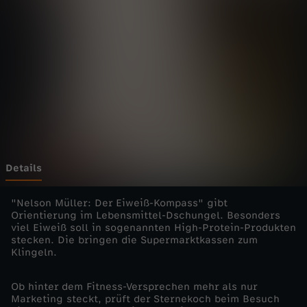
ü
l
l
e
r
-
Details
L
"Nelson Müller: Der Eiweiß-Kompass" gibt
Orientierung im Lebensmittel-Dschungel. Besonders
viel Eiweiß soll in sogenannten High-Protein-Produkten
e
stecken. Die bringen die Supermarktkassen zum
Klingeln.
b
Ob hinter dem Fitness-Versprechen mehr als nur
e
Marketing steckt, prüft der Sternekoch beim Besuch