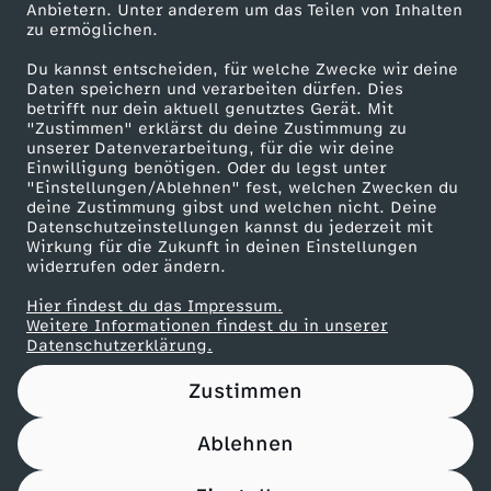
Anbietern. Unter anderem um das Teilen von Inhalten
Karriere
zu ermöglichen.
D
Presseportal
Du kannst entscheiden, für welche Zwecke wir deine
ZDF goes Schule
Daten speichern und verarbeiten dürfen. Dies
e
betrifft nur dein aktuell genutztes Gerät. Mit
Werbefernsehen
"Zustimmen" erklärst du deine Zustimmung zu
r
unserer Datenverarbeitung, für die wir deine
Mainzelmännchen
Einwilligung benötigen. Oder du legst unter
"Einstellungen/Ablehnen" fest, welchen Zwecken du
E
deine Zustimmung gibst und welchen nicht. Deine
Datenschutzeinstellungen kannst du jederzeit mit
Wirkung für die Zukunft in deinen Einstellungen
i
widerrufen oder ändern.
w
Hier findest du das Impressum.
Partner
Weitere Informationen findest du in unserer
Datenschutzerklärung.
e
Zustimmen
i
Ablehnen
ß
Nutzungsbedingungen
Datenschutz
Datenschutz-Einstellungen
Impressum