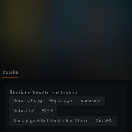
s
-
W
G
:
U
Details
r
Ähnliche Inhalte entdecken
l
Unterhaltung
Reportage
lebensnah
Untertitel
FSK 0
a
Die Jungs-WG: Urlaub ohne Eltern
Die WGs
u