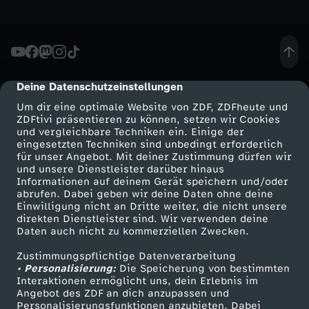
b
o
Deine Datenschutzeinstellungen
cmp-dialog-description
h
Um dir eine optimale Website von ZDF, ZDFheute und
ZDFtivi präsentieren zu können, setzen wir Cookies
n
und vergleichbare Techniken ein. Einige der
eingesetzten Techniken sind unbedingt erforderlich
e
für unser Angebot. Mit deiner Zustimmung dürfen wir
Mehr ZDF
Service
und unsere Dienstleister darüber hinaus
Informationen auf deinem Gerät speichern und/oder
E
ZDF-Apps
ZDFmitreden
abrufen. Dabei geben wir deine Daten ohne deine
Einwilligung nicht an Dritte weiter, die nicht unsere
Smart TV
Kontakt zum ZDF
direkten Dienstleister sind. Wir verwenden deine
l
Daten auch nicht zu kommerziellen Zwecken.
ZDFtext
Tickets
t
Zustimmungspflichtige Datenverarbeitung
Livestreams
Zuschauerservice
• Personalisierung:
Die Speicherung von bestimmten
Sendungen A-Z
Hilfe
Interaktionen ermöglicht uns, dein Erlebnis im
e
Angebot des ZDF an dich anzupassen und
TV-Programm
Personalisierungsfunktionen anzubieten. Dabei