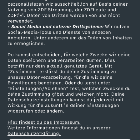
personalisieren wir ausschließlich auf Basis deiner
r
Nutzung von ZDF Streaming, der ZDFheute und
ZDFtivi. Daten von Dritten werden von uns nicht
Das ZDF
n
verwendet.
• Social Media und externe Drittsysteme:
Wir nutzen
ZDF Unternehmen
Social-Media-Tools und Dienste von anderen
-
Anbietern. Unter anderem um das Teilen von Inhalten
Karriere
zu ermöglichen.
Presseportal
E
Du kannst entscheiden, für welche Zwecke wir deine
ZDF goes Schule
Daten speichern und verarbeiten dürfen. Dies
i
betrifft nur dein aktuell genutztes Gerät. Mit
Werbefernsehen
"Zustimmen" erklärst du deine Zustimmung zu
unserer Datenverarbeitung, für die wir deine
Mainzelmännchen
n
Einwilligung benötigen. Oder du legst unter
"Einstellungen/Ablehnen" fest, welchen Zwecken du
deine Zustimmung gibst und welchen nicht. Deine
u
Datenschutzeinstellungen kannst du jederzeit mit
Wirkung für die Zukunft in deinen Einstellungen
n
widerrufen oder ändern.
Hier findest du das Impressum.
e
Partner
Weitere Informationen findest du in unserer
Datenschutzerklärung.