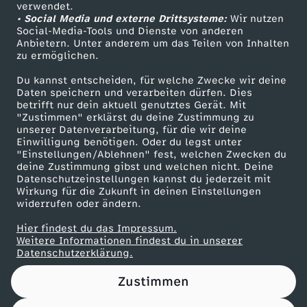
Das ZDF
verwendet.
• Social Media und externe Drittsysteme:
Wir nutzen
ZDF Unternehmen
Social-Media-Tools und Dienste von anderen
Anbietern. Unter anderem um das Teilen von Inhalten
Karriere
zu ermöglichen.
Presseportal
Du kannst entscheiden, für welche Zwecke wir deine
ZDF goes Schule
Daten speichern und verarbeiten dürfen. Dies
betrifft nur dein aktuell genutztes Gerät. Mit
Werbefernsehen
"Zustimmen" erklärst du deine Zustimmung zu
unserer Datenverarbeitung, für die wir deine
Mainzelmännchen
Einwilligung benötigen. Oder du legst unter
"Einstellungen/Ablehnen" fest, welchen Zwecken du
deine Zustimmung gibst und welchen nicht. Deine
Datenschutzeinstellungen kannst du jederzeit mit
Wirkung für die Zukunft in deinen Einstellungen
widerrufen oder ändern.
Hier findest du das Impressum.
Partner
Weitere Informationen findest du in unserer
Datenschutzerklärung.
Zustimmen