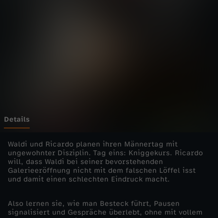
e
Wechseln zu: ZDFheute
l
t
-
S
t
Details
i
Waldi und Ricardo planen ihren Männertag mit
ungewohnter Disziplin. Tag eins: Kniggekurs. Ricardo
will, dass Waldi bei seiner bevorstehenden
l
Galerieeröffnung nicht mit dem falschen Löffel isst
und damit einen schlechten Eindruck macht.
o
Also lernen sie, wie man Besteck führt, Pausen
d
signalisiert und Gespräche überlebt, ohne mit vollem