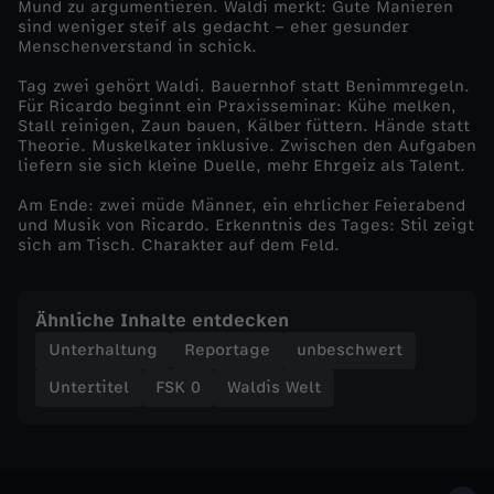
Mund zu argumentieren. Waldi merkt: Gute Manieren
sind weniger steif als gedacht – eher gesunder
e
Menschenverstand in schick.
Tag zwei gehört Waldi. Bauernhof statt Benimmregeln.
r
Für Ricardo beginnt ein Praxisseminar: Kühe melken,
Stall reinigen, Zaun bauen, Kälber füttern. Hände statt
S
Theorie. Muskelkater inklusive. Zwischen den Aufgaben
liefern sie sich kleine Duelle, mehr Ehrgeiz als Talent.
t
Am Ende: zwei müde Männer, ein ehrlicher Feierabend
und Musik von Ricardo. Erkenntnis des Tages: Stil zeigt
sich am Tisch. Charakter auf dem Feld.
a
l
Ähnliche Inhalte entdecken
Unterhaltung
Reportage
unbeschwert
l
Untertitel
FSK 0
Waldis Welt