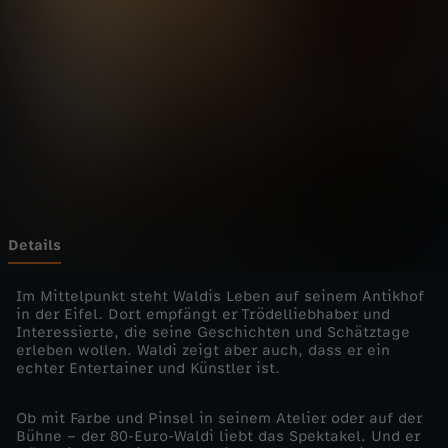
e
l
t
-
T
r
Details
ö
Im Mittelpunkt steht Waldis Leben auf seinem Antikhof
in der Eifel. Dort empfängt er Trödelliebhaber und
Interessierte, die seine Geschichten und Schätztage
d
erleben wollen. Waldi zeigt aber auch, dass er ein
echter Entertainer und Künstler ist.
e
Ob mit Farbe und Pinsel in seinem Atelier oder auf der
l
Bühne – der 80-Euro-Waldi liebt das Spektakel. Und er