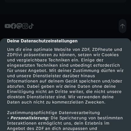
G
e
s
Deine Datenschutzeinstellungen
cmp-dialog-description
c
Um dir eine optimale Website von ZDF, ZDFheute und
ZDFtivi präsentieren zu können, setzen wir Cookies
und vergleichbare Techniken ein. Einige der
h
eingesetzten Techniken sind unbedingt erforderlich
für unser Angebot. Mit deiner Zustimmung dürfen wir
i
Mehr ZDF
Service
und unsere Dienstleister darüber hinaus
Informationen auf deinem Gerät speichern und/oder
ZDF-Apps
ZDFmitreden
abrufen. Dabei geben wir deine Daten ohne deine
c
Einwilligung nicht an Dritte weiter, die nicht unsere
Smart TV
Kontakt zum ZDF
direkten Dienstleister sind. Wir verwenden deine
Daten auch nicht zu kommerziellen Zwecken.
h
ZDFtext
Tickets
Zustimmungspflichtige Datenverarbeitung
Livestreams
Zuschauerservice
t
• Personalisierung:
Die Speicherung von bestimmten
Sendungen A-Z
Hilfe
Interaktionen ermöglicht uns, dein Erlebnis im
Angebot des ZDF an dich anzupassen und