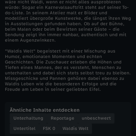
wäre nicht Waldi, wenn er nicht alles ausprobieren
würde: Sogar ein Karnevalsauftritt steht auf seiner To-
,
do-Liste. In seinem Atelier malt er Bilder und
modelliert übergroße Kunstwerke, die längst ihren Weg
in Ausstellungen gefunden haben. Ob auf der Bühne,
C
beim Malen oder beim Bewirten seiner Gäste – die
Sendung zeigt ihn immer nahbar, authentisch und mit
h
einem Augenzwinkern.
"Waldis Welt" begeistert mit einer Mischung aus
a
Humor, emotionalen Momenten und echten
Geschichten. Die Zuschauer erleben die Höhen und
Tiefen eines Mannes, der es versteht, Menschen zu
o
unterhalten und dabei sich stets selbst treu zu bleiben.
Missgeschicke und Pannen gehören dabei ebenso zu
s
Waldis Leben wie die besonderen Erfolge und die
Freude am Leben in seiner geliebten Eifel.
u
Ähnliche Inhalte entdecken
n
Unterhaltung
Reportage
unbeschwert
d
Untertitel
FSK 0
Waldis Welt