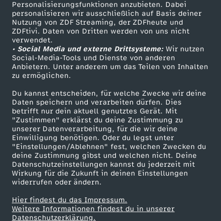
e
TV-Programm
Personalisierungsfunktionen anzubieten. Dabei
personalisieren wir ausschließlich auf Basis deiner
Nutzung von ZDF Streaming, der ZDFheute und
n
ZDFtivi. Daten von Dritten werden von uns nicht
Das ZDF
verwendet.
• Social Media und externe Drittsysteme:
Wir nutzen
ZDF Unternehmen
Social-Media-Tools und Dienste von anderen
Anbietern. Unter anderem um das Teilen von Inhalten
Karriere
zu ermöglichen.
Presseportal
Du kannst entscheiden, für welche Zwecke wir deine
ZDF goes Schule
Daten speichern und verarbeiten dürfen. Dies
betrifft nur dein aktuell genutztes Gerät. Mit
Werbefernsehen
"Zustimmen" erklärst du deine Zustimmung zu
unserer Datenverarbeitung, für die wir deine
Mainzelmännchen
Einwilligung benötigen. Oder du legst unter
"Einstellungen/Ablehnen" fest, welchen Zwecken du
deine Zustimmung gibst und welchen nicht. Deine
Datenschutzeinstellungen kannst du jederzeit mit
Wirkung für die Zukunft in deinen Einstellungen
widerrufen oder ändern.
Hier findest du das Impressum.
Partner
Weitere Informationen findest du in unserer
Datenschutzerklärung.