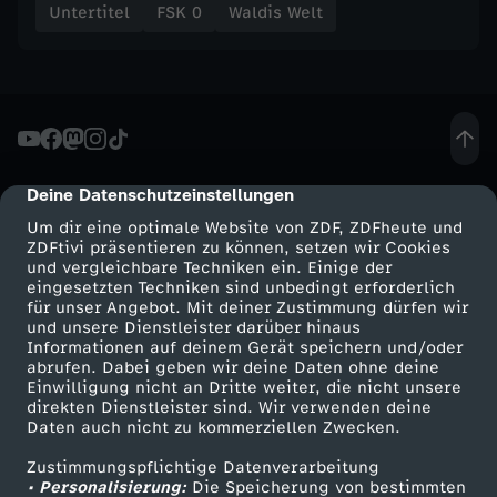
Untertitel
FSK 0
Waldis Welt
u
n
d
g
Deine Datenschutzeinstellungen
cmp-dialog-description
Um dir eine optimale Website von ZDF, ZDFheute und
a
ZDFtivi präsentieren zu können, setzen wir Cookies
und vergleichbare Techniken ein. Einige der
n
eingesetzten Techniken sind unbedingt erforderlich
für unser Angebot. Mit deiner Zustimmung dürfen wir
Mehr ZDF
Service
und unsere Dienstleister darüber hinaus
z
Informationen auf deinem Gerät speichern und/oder
ZDF-Apps
ZDFmitreden
abrufen. Dabei geben wir deine Daten ohne deine
Einwilligung nicht an Dritte weiter, die nicht unsere
v
Smart TV
Kontakt zum ZDF
direkten Dienstleister sind. Wir verwenden deine
Daten auch nicht zu kommerziellen Zwecken.
ZDFtext
Tickets
i
Zustimmungspflichtige Datenverarbeitung
Livestreams
Zuschauerservice
• Personalisierung:
Die Speicherung von bestimmten