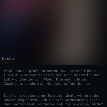
e
l
t
-
K
a
Details
r
Waldi und die große Karnevals-Chance: vom Trödler
zum Hit-Garanten? Kölsch in der Hand, Konfetti in der
Luft – und mittendrin: Waldi! Diesmal nicht als
n
Zuschauer, sondern als Hauptact auf der Bühne.
e
Der Mann, der sonst mit Raritäten dealt, will jetzt die
Jecken begeistern. Sein Ziel? Ein Karnevalshit, der in
v
den Kneipen rauf und runter läuft. Seine größte Hürde?