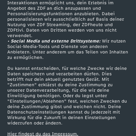
e
Sendungen A-Z
Hilfe
Interaktionen ermöglicht uns, dein Erlebnis im
Angebot des ZDF an dich anzupassen und
TV-Programm
Personalisierungsfunktionen anzubieten. Dabei
l
personalisieren wir ausschließlich auf Basis deiner
Nutzung von ZDF Streaming, der ZDFheute und
M
ZDFtivi. Daten von Dritten werden von uns nicht
Das ZDF
verwendet.
• Social Media und externe Drittsysteme:
Wir nutzen
ZDF Unternehmen
u
Social-Media-Tools und Dienste von anderen
Anbietern. Unter anderem um das Teilen von Inhalten
Karriere
zu ermöglichen.
t
Presseportal
Du kannst entscheiden, für welche Zwecke wir deine
ZDF goes Schule
Daten speichern und verarbeiten dürfen. Dies
betrifft nur dein aktuell genutztes Gerät. Mit
Werbefernsehen
"Zustimmen" erklärst du deine Zustimmung zu
unserer Datenverarbeitung, für die wir deine
Mainzelmännchen
Einwilligung benötigen. Oder du legst unter
"Einstellungen/Ablehnen" fest, welchen Zwecken du
deine Zustimmung gibst und welchen nicht. Deine
Datenschutzeinstellungen kannst du jederzeit mit
Wirkung für die Zukunft in deinen Einstellungen
widerrufen oder ändern.
Hier findest du das Impressum.