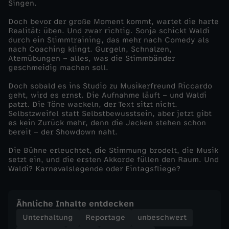
Singen.
a
Doch bevor der große Moment kommt, wartet die harte
Realität: üben. Und zwar richtig. Sonja schickt Waldi
durch ein Stimmtraining, das mehr nach Comedy als
l
nach Coaching klingt. Gurgeln, Schnalzen,
Atemübungen – alles, was die Stimmbänder
,
geschmeidig machen soll.
Doch sobald es ins Studio zu Musikerfreund Riccardo
K
geht, wird es ernst. Die Aufnahme läuft – und Waldi
patzt. Die Töne wackeln, der Text sitzt nicht.
Selbstzweifel statt Selbstbewusstsein, aber jetzt gibt
ö
es kein Zurück mehr, denn die Jecken stehen schon
bereit – der Showdown naht.
l
Die Bühne erleuchtet, die Stimmung brodelt, die Musik
setzt ein, und die ersten Akkorde füllen den Raum. Und
s
Waldi? Karnevalslegende oder Eintagsfliege?
c
Ähnliche Inhalte entdecken
h
Unterhaltung
Reportage
unbeschwert