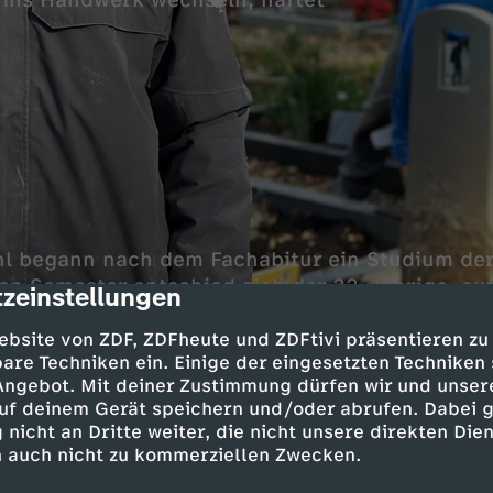
ins Handwerk wechseln, haftet
hl begann nach dem Fachabitur ein Studium der 
en Semester entschied sich der 22-Jährige, au
zeinstellungen
cription
re als Steinmetz in Remscheid. Seine Mutter be
ss. Nun arbeitet er mit der Hand, meißelt Grabs
ebsite von ZDF, ZDFheute und ZDFtivi präsentieren zu
are Techniken ein. Einige der eingesetzten Techniken
edhof zu setzen.
 Angebot. Mit deiner Zustimmung dürfen wir und unser
uf deinem Gerät speichern und/oder abrufen. Dabei 
t ihr Lehramtsstudium geschmissen und eine A
 nicht an Dritte weiter, die nicht unsere direkten Dien
 Inzwischen hat die 24-Jährige sogar schon ei
 auch nicht zu kommerziellen Zwecken.
n bekommen. Ihr Chef, Robert Mangold vom Res