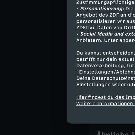
"Lafleur" in Fr
Zustimmungspflichtige
Studienabbreche
• Personalisierung:
Die 
Angebot des ZDF an dic
machen, immer A
personalisieren wir au
Umsteiger, die 
ZDFtivi. Daten von Dri
• Social Media und ext
Carlotta Hahn i
Anbietern. Unter ander
abgebrochen, je
Mainz. Glücklich
Du kannst entscheiden,
hat sie schon i
betrifft nur dein aktu
Datenverarbeitung, für 
Queraufstieg". 
"Einstellungen/Ablehn
werden Studiere
Deine Datenschutzeinst
Abschluss sein 
Einstellungen widerruf
Eine "ZDF.repor
Hier findest du das Im
Handwerksausb
Weitere Informationen 
Ähnliche 