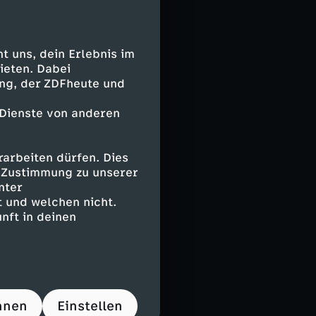
ger tritt im
ns. Tausende
 gibt's keine!"
 uns, dein Erlebnis im
ieten. Dabei
erin Claudia
ing, der ZDFheute und
enn weil alle
sitz nicht.
 Dienste von anderen
te Wünsche und
arbeiten dürfen. Dies
n unterirdischen
e Zustimmung zu unserer
nter
 gewachsen.
 und welchen nicht.
n versalzen. Mit
nft in deinen
 Stefan Maier
flott!"
auf der
h den
hnen
Einstellen