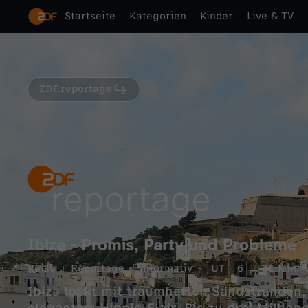
Startseite
Kategorien
Kinder
Live & TV
ZDF.reportage
Ibiza - Promis, Party und Probleme
Reise
Reportage
informativ
UT
6
31 Min.
Ibiza lockt mit traumhaften Sandstränden, ausgelassenen Feten und lässig-