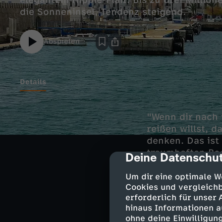
elegantem Hippie-Flair. Bis zu drei Million
die Sonneninsel, Tendenz steigend.
Abspielen
Details
"Wenn dir nach 
reißen willst, 
denken. Das ist
traumhaften Boo
Deine Datenschut
cmp-dialog-des
sofort Kontakte
Strandklubs.
Um dir eine optimale W
Cookies und vergleichb
erforderlich für unser
Denn Ibiza ist 
hinaus Informationen a
Betreiber überb
ohne deine Einwilligung