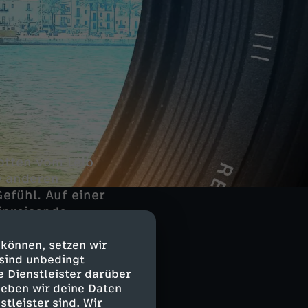
otten vom Leib
e anderen
efühl. Auf einer
einreisende
 den Glamour der
 können, setzen wir
 sind unbedingt
e Dienstleister darüber
Die Klub-
geben wir deine Daten
 Shows und
stleister sind. Wir