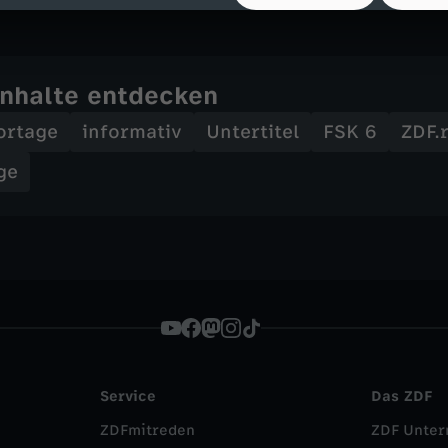
Inhalte entdecken
ortage
informativ
Untertitel
FSK 6
ZDF.
ge
Service
Das ZDF
ZDFmitreden
ZDF Unte