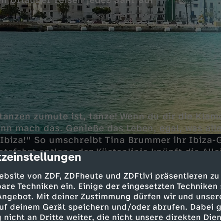
en Urlauber reisen jedes Jahr auf
tanzen zumute ist, tanze! Wenn du dir die Klam
dann mach das. Genieße das Leben, egal, was all
 Ibiza!" So umschreibt Tina Brummer ihr Ibiza-G
tsfahrt entlang der Küstenlinie knüpft die All
zeinstellungen
cription
, sie taucht ein in das Partyleben und genießt
ebsite von ZDF, ZDFheute und ZDFtivi präsentieren zu
are Techniken ein. Einige der eingesetzten Techniken
 Angebot. Mit deiner Zustimmung dürfen wir und unser
die Partyhochburg für Millionen Feierfreudige. 
uf deinem Gerät speichern und/oder abrufen. Dabei 
ieten sich mit erstklassigen DJs, fulminanten
 nicht an Dritte weiter, die nicht unsere direkten Dien