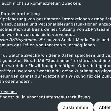
ekoration. Der deutsche DJ Defex alias Franz Ha
 auch nicht zu kommerziellen Zwecken.
tel" auf - eine der hochkarätigen Partylocatio
den erwartet. Für den DJ ist klar: "Handbremse
 Datenverarbeitung
Speicherung von bestimmten Interaktionen ermöglicht
h anzupassen und Personalisierungsfunktionen anzub
uersten Jachthäfen Europas bringt Jacht-Makl
sschließlich auf Basis deiner Nutzung von ZDF Stream
iffe an die Schönen und Reichen. Leihweise – d
tten werden von uns nicht verwendet.
eits ausgebucht sind, lohnt der eigene Jacht-Be
erne Drittsysteme:
Wir nutzen Social-Media-Tools und
 die Kunden von Claudia Hörath ganz bestimm
em um das Teilen von Inhalten zu ermöglichen.
 und es darf auch gerne mehr sein.
 für welche Zwecke wir deine Daten speichern und ver
sturm hat auch Schattenseiten. Die natürliche
ell genutztes Gerät. Mit "Zustimmen" erklärst du dein
die wir deine Einwilligung benötigen. Oder du legst u
her sind dem Durst der Menschenmassen nicht
en" fest, welchen Zwecken du deine Zustimmung gibst
 sorgt dafür, dass sie leerlaufen und die Becke
ellungen kannst du jederzeit mit Wirkung für die Zuku
 und großem Mut kämpft der deutsche Ingenieur
en oder ändern.
wasser. Denn: "Wir müssen arbeiten, und zwar 
pressum.
age" begleitet Urlauber und Tourismus-Macher 
findest du in unserer Datenschutzerklärung.
Ibiza und zeigt den Umgang mit Problemen durc
Zustimmen
Able
rm.