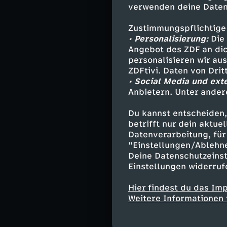
exzentrischer D
verwenden deine Daten
"Ibiza Rocks Ho
Partygänger wer
Zustimmungspflichtige
• Personalisierung:
Die 
Angebot des ZDF an dic
An einem der te
personalisieren wir au
Hörath Luxussch
ZDFtivi. Daten von Dri
Liegeplätze ber
• Social Media und ext
Trotzdem haben
Anbietern. Unter ander
Vorstellungen –
Du kannst entscheiden,
Der Touristenan
betrifft nur dein aktu
Datenverarbeitung, für 
Süßwasserspeic
"Einstellungen/Ablehn
Ihre Plünderung
Deine Datenschutzeinst
findigen Ideen
Einstellungen widerruf
um Ibizas Grund
Hier findest du das Im
Die "ZDF.report
Weitere Informationen 
Baleareninsel 
Touristenanstu