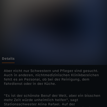
o
r
t
a
g
e
Details
-
Aber nicht nur Schwestern und Pfleger sind gesucht.
Auch in anderen, nichtmedizinischen Klinikbereichen
fehlt es an Personal, ob bei der Reinigung, dem
K
Fahrdienst oder in der Küche.
l
"Es ist der schönste Beruf der Welt, aber ein bisschen
mehr Zeit würde unheimlich helfen", sagt
i
Stationsschwester Alina Rafael. Auf der