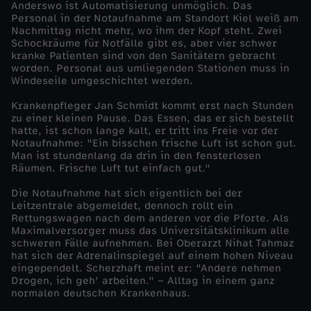
Anderswo ist Automatisierung unmöglich. Das
t
Personal in der Notaufnahme am Standort Kiel weiß am
Nachmittag nicht mehr, wo ihm der Kopf steht. Zwei
Schockräume für Notfälle gibt es, aber vier schwer
kranke Patienten sind von den Sanitätern gebracht
worden. Personal aus umliegenden Stationen muss in
Windeseile umgeschichtet werden.
Krankenpfleger Jan Schmidt kommt erst nach Stunden
zu einer kleinen Pause. Das Essen, das er sich bestellt
hatte, ist schon lange kalt, er tritt ins Freie vor der
Notaufnahme: "Ein bisschen frische Luft ist schon gut.
Man ist stundenlang da drin in den fensterlosen
Räumen. Frische Luft tut einfach gut."
Die Notaufnahme hat sich eigentlich bei der
Leitzentrale abgemeldet, dennoch rollt ein
Rettungswagen nach dem anderen vor die Pforte. Als
Maximalversorger muss das Universitätsklinikum alle
schweren Fälle aufnehmen. Bei Oberarzt Nihat Tahmaz
hat sich der Adrenalinspiegel auf einem hohen Niveau
eingependelt. Scherzhaft meint er: "Andere nehmen
Drogen, ich geh' arbeiten." – Alltag in einem ganz
normalen deutschen Krankenhaus.