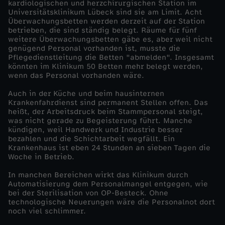
kardiologischen und herzchirurgischen Station im
Universitätsklinikum Lübeck sind sie am Limit. Acht
n
Überwachungsbetten werden derzeit auf der Station
betrieben, die sind ständig belegt. Räume für fünf
weitere Überwachungsbetten gäbe es, aber weil nicht
i
genügend Personal vorhanden ist, musste die
Pflegedienstleitung die Betten "abmelden". Insgesamt
k
könnten im Klinikum 50 Betten mehr belegt werden,
wenn das Personal vorhanden wäre.
e
Auch in der Küche und beim hausinternen
Krankenfahrdienst sind permanent Stellen offen. Das
heißt, der Arbeitsdruck beim Stammpersonal steigt,
n
was nicht gerade zu Begeisterung führt. Manche
kündigen, weil Handwerk und Industrie besser
i
bezahlen und die Schichtarbeit wegfällt. Ein
Krankenhaus ist eben 24 Stunden an sieben Tagen die
Woche in Betrieb.
n
In manchen Bereichen wirkt das Klinikum durch
Automatisierung dem Personalmangel entgegen, wie
N
bei der Sterilisation von OP-Besteck. Ohne
technologische Neuerungen wäre die Personalnot dort
o
noch viel schlimmer.