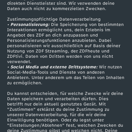
Smart TV
Kontakt zum ZDF
direkten Dienstleister sind. Wir verwenden deine
Daten auch nicht zu kommerziellen Zwecken.
ZDFtext
Tickets
Zustimmungspflichtige Datenverarbeitung
Livestreams
Zuschauerservice
• Personalisierung:
Die Speicherung von bestimmten
Sendungen A-Z
Hilfe
Interaktionen ermöglicht uns, dein Erlebnis im
Angebot des ZDF an dich anzupassen und
TV-Programm
Personalisierungsfunktionen anzubieten. Dabei
personalisieren wir ausschließlich auf Basis deiner
Nutzung von ZDF Streaming, der ZDFheute und
ZDFtivi. Daten von Dritten werden von uns nicht
Das ZDF
verwendet.
• Social Media und externe Drittsysteme:
Wir nutzen
ZDF Unternehmen
Social-Media-Tools und Dienste von anderen
Anbietern. Unter anderem um das Teilen von Inhalten
Karriere
zu ermöglichen.
Presseportal
Du kannst entscheiden, für welche Zwecke wir deine
ZDF goes Schule
Daten speichern und verarbeiten dürfen. Dies
betrifft nur dein aktuell genutztes Gerät. Mit
Werbefernsehen
"Zustimmen" erklärst du deine Zustimmung zu
unserer Datenverarbeitung, für die wir deine
Mainzelmännchen
Einwilligung benötigen. Oder du legst unter
"Einstellungen/Ablehnen" fest, welchen Zwecken du
deine Zustimmung gibst und welchen nicht. Deine