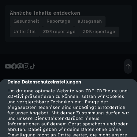
Ähnliche Inhalte entdecken
Gesundheit
Reportage
alltagsnah
Untertitel
ZDF.reportage
ZDF.reportage
Deine Datenschutzeinstellungen
cmp-dialog-description
Um dir eine optimale Website von ZDF, ZDFheute und
ZDFtivi präsentieren zu können, setzen wir Cookies
und vergleichbare Techniken ein. Einige der
eingesetzten Techniken sind unbedingt erforderlich
für unser Angebot. Mit deiner Zustimmung dürfen wir
Mehr ZDF
Service
und unsere Dienstleister darüber hinaus
Informationen auf deinem Gerät speichern und/oder
ZDF-Apps
ZDFmitreden
abrufen. Dabei geben wir deine Daten ohne deine
Einwilligung nicht an Dritte weiter, die nicht unsere