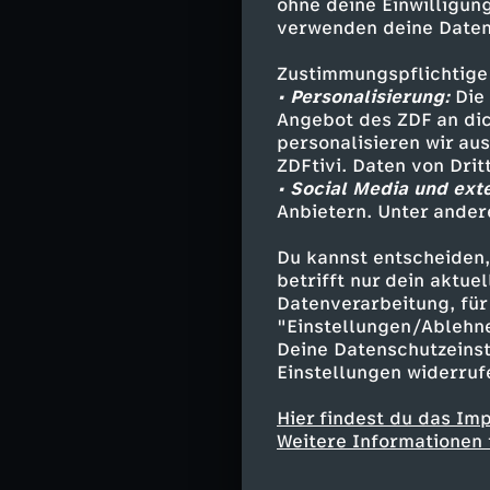
und leitet das 
ohne deine Einwilligung
verwenden deine Daten
35 Rettungswage
Einsatz vor Ort
Zustimmungspflichtige
10.000 medizini
• Personalisierung:
Die 
Alkoholvergift
Angebot des ZDF an dic
personalisieren wir au
Kommissar Nils 
ZDFtivi. Daten von Dri
im Einsatz. Von
• Social Media und ext
Anbietern. Unter ander
koordiniert er 
sorgen. Besonde
Du kannst entscheiden,
einem Unwetter
betrifft nur dein aktu
abgebrochen we
Datenverarbeitung, für 
stecken und wu
"Einstellungen/Ablehn
Deine Datenschutzeinst
Der Wechsel zw
Einstellungen widerruf
Darauf sind sow
Hier findest du das Im
den Startlöcher
Weitere Informationen 
Die "ZDF.report