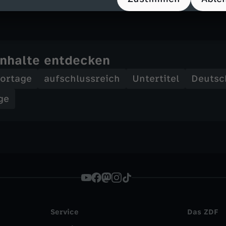
 logistischen Herausforderungen eines XXL-Festi
Inhalte entdecken
ortage
aufschlussreich
Untertitel
Deutsc
ge
Service
Das ZDF