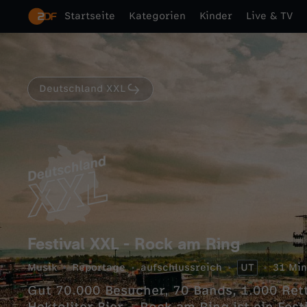
Startseite
Kategorien
Kinder
Live & TV
Deutschland XXL
Festival XXL - Rock am Ring
Musik
Reportage
aufschlussreich
UT
31 Min
Gut 70.000 Besucher, 70 Bands, 1.000 Ret