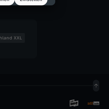
vals.
hland XXL