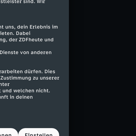
insatzkräften,
stleister sind. Wir
 diesem XXL-
 Team um bis zu
 uns, dein Erlebnis im
ieten. Dabei
ing, der ZDFheute und
llegen vor Ort
de aus
 Dienste von anderen
rum für Ordnung
nötigt, als bei
arbeiten dürfen. Dies
ranstaltung
e Zustimmung zu unserer
im Matsch
nter
 und welchen nicht.
nft in deinen
ng aber dazu.
t und stehen in
 guter Laune.
te und gibt
hnen
Einstellen