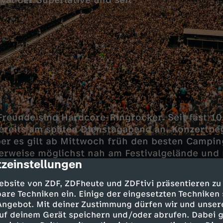
ival der Superlative und seit
Freunde sind Hardcore-Ringrocker. Seit fast 10
bereits am späten Dienstagabend an. Konzertbeg
aber es gilt ab Mittwoch früh den besten Campi
lerweise möglichst nah am Festivalgelände und 
zeinstellungen
cription
aleigenen Supermarkt. Denn eins brauchen Rin
 ausreichend Kaltgetränke in Griffweite.
ebsite von ZDF, ZDFheute und ZDFtivi präsentieren zu
are Techniken ein. Einige der eingesetzten Techniken
 die ersten Konzerte beginnen, wird es auch fü
 Angebot. Mit deiner Zustimmung dürfen wir und unser
r stressig. Armin Link arbeitet seit 35 Jahren 
uf deinem Gerät speichern und/oder abrufen. Dabei 