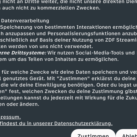
Team vom Deutschen Roten Kreuz. Rund 1.000 E
 nicht an Dritte weiter, die nicht unsere direkten Dien
 auch nicht zu kommerziellen Zwecken.
n und 12 Sanitätsstationen koordiniert er bei
. Im Laufe des Wochenendes kümmert sich sein
 Datenverarbeitung
sche Notfälle, dehydrierte Konzertbesucher,
Speicherung von bestimmten Interaktionen ermöglicht
ungen und Knochenbrüche inklusive.
h anzupassen und Personalisierungsfunktionen anzub
sschließlich auf Basis deiner Nutzung von ZDF Stream
Christ ist ebenfalls mit mehreren hunderten Ko
tten werden von uns nicht verwendet.
 einer fest eingerichteten Wache auf dem Gelän
erne Drittsysteme:
Wir nutzen Social-Media-Tools und
em um das Teilen von Inhalten zu ermöglichen.
die Fußstreifen, die um das Festivalgelände he
rs dringend wurde die Hilfe der Polizei 2016 be
 für welche Zwecke wir deine Daten speichern und ver
 mehrere Menschen verletzt wurden und die Ve
ell genutztes Gerät. Mit "Zustimmen" erklärst du dein
rden musste. Tausende Festivalgäste blieben 
die wir deine Einwilligung benötigen. Oder du legst u
rden evakuiert.
en" fest, welchen Zwecken du deine Zustimmung gibst
ellungen kannst du jederzeit mit Wirkung für die Zuku
ischen Regen und Sonne gehört bei Rock am Ri
en oder ändern.
ohl Besucher als auch Einsatzkräfte vorbereite
pressum.
n für ein Wochenende voller Musik, Alkohol und
findest du in unserer Datenschutzerklärung.
age" begleitet Festivalbesucher und Einsatzkräf
Zustimmen
Able