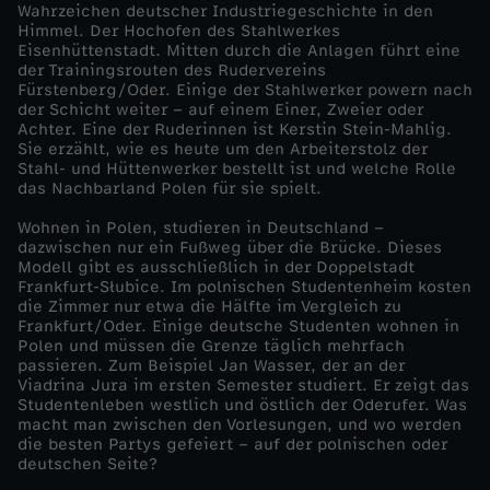
Wahrzeichen deutscher Industriegeschichte in den
Himmel. Der Hochofen des Stahlwerkes
e
Eisenhüttenstadt. Mitten durch die Anlagen führt eine
der Trainingsrouten des Rudervereins
n
Fürstenberg/Oder. Einige der Stahlwerker powern nach
der Schicht weiter – auf einem Einer, Zweier oder
Achter. Eine der Ruderinnen ist Kerstin Stein-Mahlig.
t
Sie erzählt, wie es heute um den Arbeiterstolz der
Stahl- und Hüttenwerker bestellt ist und welche Rolle
das Nachbarland Polen für sie spielt.
l
Wohnen in Polen, studieren in Deutschland –
a
dazwischen nur ein Fußweg über die Brücke. Dieses
Modell gibt es ausschließlich in der Doppelstadt
Frankfurt-Słubice. Im polnischen Studentenheim kosten
n
die Zimmer nur etwa die Hälfte im Vergleich zu
Frankfurt/Oder. Einige deutsche Studenten wohnen in
Polen und müssen die Grenze täglich mehrfach
g
passieren. Zum Beispiel Jan Wasser, der an der
Viadrina Jura im ersten Semester studiert. Er zeigt das
R
Studentenleben westlich und östlich der Oderufer. Was
macht man zwischen den Vorlesungen, und wo werden
die besten Partys gefeiert – auf der polnischen oder
h
deutschen Seite?