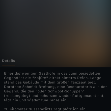
s
c
h
i
c
h
Details
t
Einer der wenigen Gasthöfe in der dünn besiedelten
Gegend ist die "Kajüte" direkt hinterm Deich. Lange
stand das Gebäude mit dem großen Tanzsaal leer.
e
Dorothee Schmidt-Breitung, eine Restauratorin aus der
Gegend, die den "ollen Schwoof-Schuppen"
n
trockengelegt und behutsam wieder flottgemacht hat,
lädt hin und wieder zum Tanze ein.
-
20 Kilometer flussabwärts ragt plötzlich ein