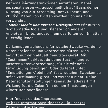
TV-Programm
Personalisierungsfunktionen anzubieten. Dabei
personalisieren wir ausschließlich auf Basis deiner
a
Nutzung von ZDF Streaming, der ZDFheute und
ZDFtivi. Daten von Dritten werden von uns nicht
Das ZDF
u
verwendet.
• Social Media und externe Drittsysteme:
Wir nutzen
ZDF Unternehmen
Social-Media-Tools und Dienste von anderen
-
Anbietern. Unter anderem um das Teilen von Inhalten
Karriere
zu ermöglichen.
Presseportal
E
Du kannst entscheiden, für welche Zwecke wir deine
ZDF goes Schule
Daten speichern und verarbeiten dürfen. Dies
n
betrifft nur dein aktuell genutztes Gerät. Mit
Werbefernsehen
"Zustimmen" erklärst du deine Zustimmung zu
unserer Datenverarbeitung, für die wir deine
Mainzelmännchen
t
Einwilligung benötigen. Oder du legst unter
"Einstellungen/Ablehnen" fest, welchen Zwecken du
deine Zustimmung gibst und welchen nicht. Deine
l
Datenschutzeinstellungen kannst du jederzeit mit
Wirkung für die Zukunft in deinen Einstellungen
a
widerrufen oder ändern.
Hier findest du das Impressum.
n
Partner
Weitere Informationen findest du in unserer
Datenschutzerklärung.