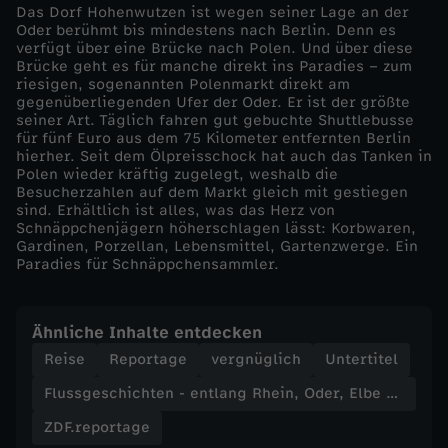
Das Dorf Hohenwutzen ist wegen seiner Lage an der
e
Oder berühmt bis mindestens nach Berlin. Denn es
verfügt über eine Brücke nach Polen. Und über diese
i
Brücke geht es für manche direkt ins Paradies – zum
riesigen, sogenannten Polenmarkt direkt am
gegenüberliegenden Ufer der Oder. Er ist der größte
n
seiner Art. Täglich fahren gut gebuchte Shuttlebusse
für fünf Euro aus dem 75 Kilometer entfernten Berlin
hierher. Seit dem Ölpreisschock hat auch das Tanken in
,
Polen wieder kräftig zugelegt, weshalb die
Besucherzahlen auf dem Markt gleich mit gestiegen
O
sind. Erhältlich ist alles, was das Herz von
Schnäppchenjägern höherschlagen lässt: Korbwaren,
Gardinen, Porzellan, Lebensmittel, Gartenzwerge. Ein
d
Paradies für Schnäppchensammler.
e
Ähnliche Inhalte entdecken
r
Reise
Reportage
vergnüglich
Untertitel
Flussgeschichten - entlang Rhein, Oder, Elbe und Donau
,
ZDF.reportage