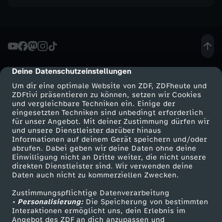
E
l
b
Deine Datenschutzeinstellungen
cmp-dialog-description
e
Um dir eine optimale Website von ZDF, ZDFheute und
ZDFtivi präsentieren zu können, setzen wir Cookies
u
und vergleichbare Techniken ein. Einige der
eingesetzten Techniken sind unbedingt erforderlich
n
für unser Angebot. Mit deiner Zustimmung dürfen wir
Mehr ZDF
Service
und unsere Dienstleister darüber hinaus
Informationen auf deinem Gerät speichern und/oder
d
ZDF-Apps
ZDFmitreden
abrufen. Dabei geben wir deine Daten ohne deine
Einwilligung nicht an Dritte weiter, die nicht unsere
Smart TV
Kontakt zum ZDF
direkten Dienstleister sind. Wir verwenden deine
D
Daten auch nicht zu kommerziellen Zwecken.
ZDFtext
Tickets
o
Zustimmungspflichtige Datenverarbeitung
Livestreams
Zuschauerservice
• Personalisierung:
Die Speicherung von bestimmten
Sendungen A-Z
Hilfe
Interaktionen ermöglicht uns, dein Erlebnis im
n
Angebot des ZDF an dich anzupassen und