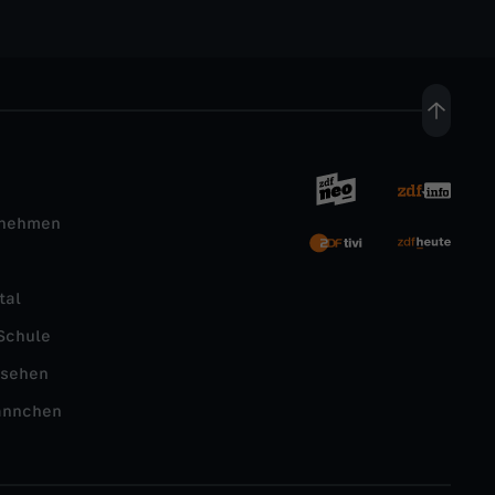
rnehmen
tal
Schule
nsehen
ännchen