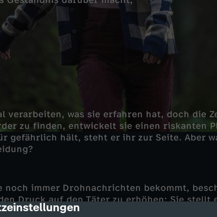
s Geständnis darüber macht,
l verarbeiten, was sie erfahren hat, doch die Z
der zu finden, entwickelt sie einen riskanten 
ür gefährlich hält, steht er ihr zur Seite. Aber w
eidung?
e noch immer Drohnachrichten bekommt, besch
en Druck auf den Täter zu erhöhen: Sie stellt e
zeinstellungen
cription
 sie behauptet, den Andie Bell-Fall bald öffent