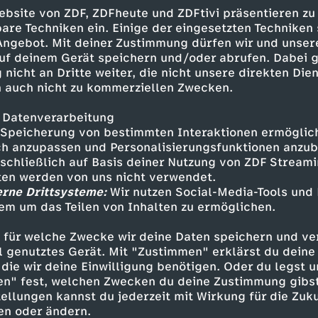
wiegende Konsequenzen.
ebsite von ZDF, ZDFheute und ZDFtivi präsentieren zu
are Techniken ein. Einige der eingesetzten Techniken
 Angebot. Mit deiner Zustimmung dürfen wir und unser
uf deinem Gerät speichern und/oder abrufen. Dabei 
 nicht an Dritte weiter, die nicht unsere direkten Dien
 auch nicht zu kommerziellen Zwecken.
bi - Emma Myers
Zain Iqbal
 Datenverarbeitung
Speicherung von bestimmten Interaktionen ermöglicht
Amobi - Anna Maxwell Martin
h anzupassen und Personalisierungsfunktionen anzub
 - Gary Beadle
sschließlich auf Basis deiner Nutzung von ZDF Stream
Asha Banks
tten werden von uns nicht verwendet.
n - Yali Topol-Margalith
erne Drittsysteme:
Wir nutzen Social-Media-Tools und
lds - Jude Morgan-Collie
em um das Teilen von Inhalten zu ermöglichen.
Raiko Gohara
- Mathew Baynton
 für welche Zwecke wir deine Daten speichern und ver
ell genutztes Gerät. Mit "Zustimmen" erklärst du dein
 Yasmin Al-Khudhairi
die wir deine Einwilligung benötigen. Oder du legst u
 - Henry Ashton
en" fest, welchen Zwecken du deine Zustimmung gibst
 - Jackson Bews
ellungen kannst du jederzeit mit Wirkung für die Zuku
 und andere
en oder ändern.