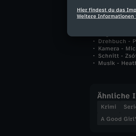
Hier findest du das Im
Weitere Informationen 
Stab
Regie - Tom 
Drehbuch - P
Kamera - Mic
Schnitt - Zsó
Musik - Heat
Ähnliche 
Krimi
Seri
A Good Girl