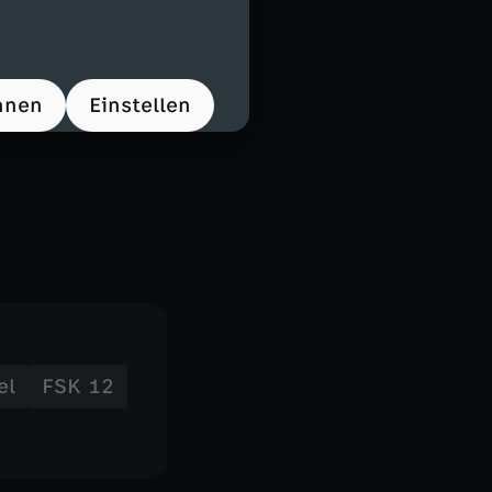
hnen
Einstellen
el
FSK 12