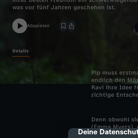
ihrer besten Freundin ein schwerwiegende
was vor fünf Jahren geschehen ist.
Abspielen
Details
Pip muss erstma
endlich den Mör
Ravi ihre Idee f
richtige Entsch
Denn obwohl si
(Emma Myers), d
Deine Datenschut
cmp-dialog-des
Internet, in dem