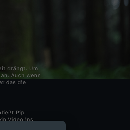
eit drängt. Um
Plan. Auch wenn
ar das die
ließt Pip
in Video ins
lich aufzuklären.