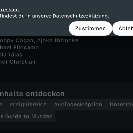
pressum.
findest du in unserer Datenschutzerklärung.
Zustimmen
Able
Vaughan
oppy Cogan, Ajoke Ibironke
hael Filocamo
fia Tálas
her Christian
Inhalte entdecken
e
ereignisreich
Audiodeskription
Untertit
's Guide to Murder