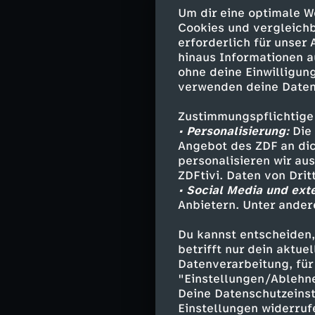
Das hat schwer
Um dir eine optimale W
Cookies und vergleichb
erforderlich für unser
hinaus Informationen a
Darsteller
ohne deine Einwilligung
verwenden deine Daten
Pip Fitz-Amo
Ravi Singh - 
Zustimmungspflichtige
• Personalisierung:
Die 
Leanne Fitz-
Angebot des ZDF an dic
Victor Amobi
personalisieren wir au
Cara Ward - 
ZDFtivi. Daten von Dri
Lauren Gibso
• Social Media und ext
Connor Reyno
Anbietern. Unter ander
Zach Chen - 
Elliot Ward 
Du kannst entscheiden,
betrifft nur dein aktu
Naomi Ward -
Datenverarbeitung, für 
Max Hastings
"Einstellungen/Ablehn
Dan Da Silva
Deine Datenschutzeinst
und andere -
Einstellungen widerruf