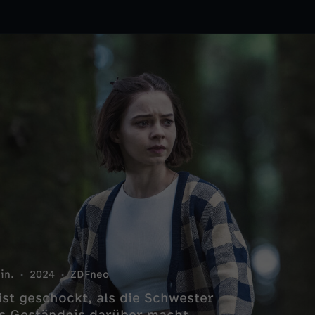
in.
2024
ZDFneo
ist geschockt, als die Schwester