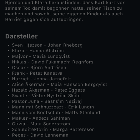
Hjerson und Klara herausfinden, dass Karl kurz vor
n
seinem Tod damit begonnen hatte, reinen Tisch zu
machen und sowohl seine eigenen Kinder als auch
Harriet gegen sich aufzubringen.
t
Darsteller
o
Sven Hjerson - Johan Rheborg
m
Klara - Hanna Alström
Majvor - Maria Lundqvist
Niklas - David Fukamachi Regnfors
Oscar - Björn Andrésen
Frank - Peter Kanerva
Harriet - Jonna Järnefelt
Alice Åkerman - Maia Hansson Bergqvist
Harald Åkerman - Peter Eggers
Svante - Viktor Nyström Sköld
Pastor Juha - Bashkim Neziraj
Mann mit Schnurrbart - Erik Lundin
Mann vom Bootsclub - Matts Stenlund
Makler - Anders Sahlman
Olivia - Maja Söderström
Schuldirektorin - Marga Pettersson
Peder - David Lenneman