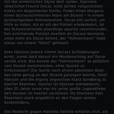
mit der winterlichen Idylle dort vorbei. Hjersons
väterlicher Freund Oscar, trotz seines vorgerückten
e
Alters ein begeisterter Surfer, findet eines Morgens
einen blutverschmierten Mann am Strand – in einem
quietschgelben Hühnerkostüm. Oscar eilt zurück, um
r
Hilfe zu holen. Als er mit der Polizei wiederkehrt, ist
der Schwerverletzte allerdings spurlos verschwunden.
s
Der ermittelnde Polizist zweifelt an Oscars Verstand,
umso mehr als Oscar betont, der "Hühnermann" habe
etwas von einem "Geist" gefaselt.
o
Sven Hjerson jedoch nimmt Oscars Schilderungen
ernst, zumal bald darauf ein Mordanschlag auf Oscar
n
verübt wird. Wie konnte der "Hühnermann" so plötzlich
vom Strand verschwinden, ohne Spuren zu
-
hinterlassen? Die Suche nach einem speziellen Boot,
das nahe genug an den Strand gelangen konnte, führt
Hjerson und die eigens angereiste Klara Sandberg zu
P
Harriet Åkerman. Harriet ist Hjerson wohlbekannt,
über 20 Jahre zuvor war sie seine große Jugendliebe.
Seit Kurzem ist Harriet verwitwet: Ihr Ehemann Karl
h
Åkermann starb angeblich an den Folgen seines
Krebsleidens.
a
Der Verdacht gegen Harriets Familie erhärtet sich, als