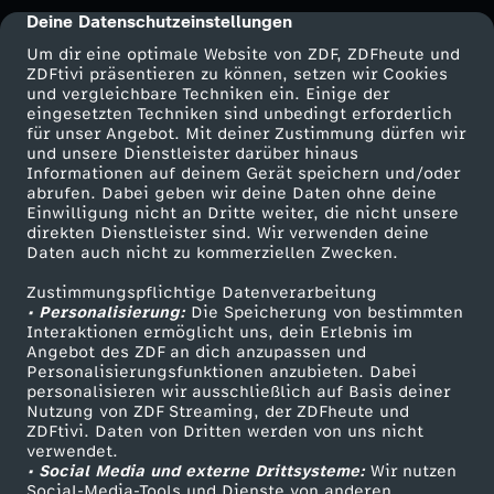
Deine Datenschutzeinstellungen
cmp-dialog-description
Um dir eine optimale Website von ZDF, ZDFheute und
ZDFtivi präsentieren zu können, setzen wir Cookies
und vergleichbare Techniken ein. Einige der
eingesetzten Techniken sind unbedingt erforderlich
für unser Angebot. Mit deiner Zustimmung dürfen wir
Mehr ZDF
Service
und unsere Dienstleister darüber hinaus
Informationen auf deinem Gerät speichern und/oder
ZDF-Apps
ZDFmitreden
abrufen. Dabei geben wir deine Daten ohne deine
Einwilligung nicht an Dritte weiter, die nicht unsere
Smart TV
Kontakt zum ZDF
direkten Dienstleister sind. Wir verwenden deine
Daten auch nicht zu kommerziellen Zwecken.
ZDFtext
Tickets
Zustimmungspflichtige Datenverarbeitung
Livestreams
Zuschauerservice
• Personalisierung:
Die Speicherung von bestimmten
Sendungen A-Z
Hilfe
Interaktionen ermöglicht uns, dein Erlebnis im
Angebot des ZDF an dich anzupassen und
TV-Programm
Personalisierungsfunktionen anzubieten. Dabei
personalisieren wir ausschließlich auf Basis deiner
Nutzung von ZDF Streaming, der ZDFheute und
ZDFtivi. Daten von Dritten werden von uns nicht
Das ZDF
verwendet.
• Social Media und externe Drittsysteme:
Wir nutzen
ZDF Unternehmen
Social-Media-Tools und Dienste von anderen