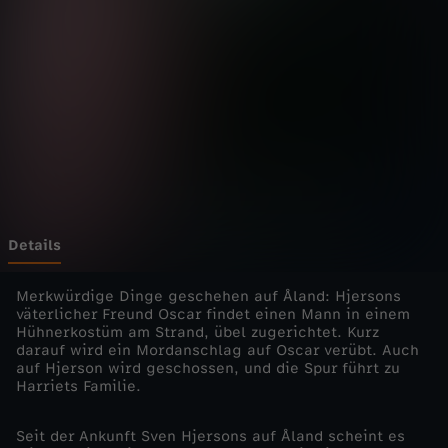
h
r
i
s
t
i
Details
e
Merkwürdige Dinge geschehen auf Åland: Hjersons
väterlicher Freund Oscar findet einen Mann in einem
Hühnerkostüm am Strand, übel zugerichtet. Kurz
s
darauf wird ein Mordanschlag auf Oscar verübt. Auch
auf Hjerson wird geschossen, und die Spur führt zu
H
Harriets Familie.
j
Seit der Ankunft Sven Hjersons auf Åland scheint es