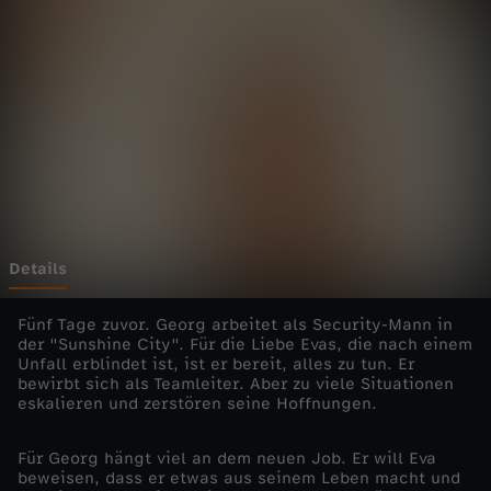
t
d
e
r
K
r
Details
ä
Fünf Tage zuvor. Georg arbeitet als Security-Mann in
der "Sunshine City". Für die Liebe Evas, die nach einem
Unfall erblindet ist, ist er bereit, alles zu tun. Er
n
bewirbt sich als Teamleiter. Aber zu viele Situationen
eskalieren und zerstören seine Hoffnungen.
k
Für Georg hängt viel an dem neuen Job. Er will Eva
u
beweisen, dass er etwas aus seinem Leben macht und