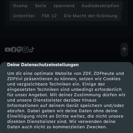
Drama
Serie
spannend
Audiodeskription
Untertitel
FSK 12
Die Macht der Kränkung
Deine Datenschutzeinstellungen
cmp-dialog-description
Um dir eine optimale Website von ZDF, ZDFheute und
ZDFtivi präsentieren zu können, setzen wir Cookies
und vergleichbare Techniken ein. Einige der
eingesetzten Techniken sind unbedingt erforderlich
für unser Angebot. Mit deiner Zustimmung dürfen wir
Mehr ZDF
Service
und unsere Dienstleister darüber hinaus
Informationen auf deinem Gerät speichern und/oder
ZDF-Apps
ZDFmitreden
abrufen. Dabei geben wir deine Daten ohne deine
Einwilligung nicht an Dritte weiter, die nicht unsere
Smart TV
Kontakt zum ZDF
direkten Dienstleister sind. Wir verwenden deine
Daten auch nicht zu kommerziellen Zwecken.
ZDFtext
Tickets