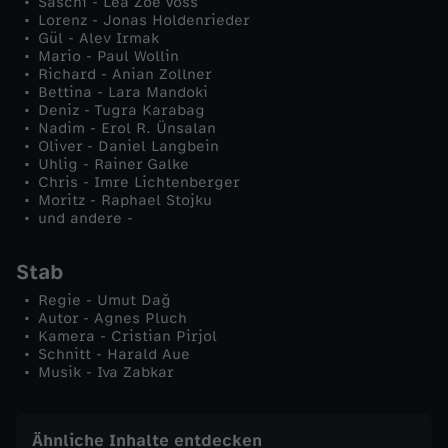
Saschi - Lea Zoë Voss
Lorenz - Jonas Holdenrieder
Gül - Alev Irmak
Mario - Paul Wollin
Richard - Anian Zollner
Bettina - Lara Mandoki
Deniz - Tugra Karabag
Nadim - Erol R. Ünsalan
Oliver - Daniel Langbein
Uhlig - Rainer Galke
Chris - Imre Lichtenberger
Moritz - Raphael Stojku
und andere -
Stab
Regie - Umut Dağ
Autor - Agnes Pluch
Kamera - Cristian Pirjol
Schnitt - Harald Aue
Musik - Iva Zabkar
Ähnliche Inhalte entdecken