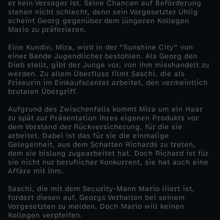
er kein Versager ist. Seine Chancen auf Beförderung
stehen nicht schlecht, denn sein Vorgesetzter Uhlig
n
scheint Georg gegenüber dem jüngeren Kollegen
Mario zu präferieren.
g
Eine Kundin, Mira, wird in der "Sunshine City" von
einer Bande Jugendlicher bestohlen. Als Georg den
-
Dieb stellt, gibt der Junge vor, von ihm misshandelt zu
werden. Zu allem Überfluss filmt Saschi, die als
Friseurin im Einkaufscenter arbeitet, den vermeintlich
G
brutalen Übergriff.
Aufgrund des Zwischenfalls kommt Mira um ein Haar
e
zu spät zur Präsentation ihres eigenen Produkts vor
dem Vorstand der Rückversicherung, für die sie
o
arbeitet. Dabei ist das für sie die einmalige
Gelegenheit, aus dem Schatten Richards zu treten,
dem sie bislang zugearbeitet hat. Doch Richard ist für
r
sie nicht nur beruflicher Konkurrent, sie hat auch eine
Affäre mit ihm.
g
Saschi, die mit dem Security-Mann Mario liiert ist,
fordert diesen auf, Georgs Verhalten bei seinem
Vorgesetzten zu melden. Doch Mario will keinen
Kollegen verpfeifen.