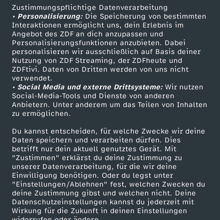
Zustimmungspflichtige Datenverarbeitung
Livestreams
Zuschauerservice
• Personalisierung:
Die Speicherung von bestimmten
Sendungen A-Z
Hilfe
Interaktionen ermöglicht uns, dein Erlebnis im
Angebot des ZDF an dich anzupassen und
TV-Programm
Personalisierungsfunktionen anzubieten. Dabei
personalisieren wir ausschließlich auf Basis deiner
Nutzung von ZDF Streaming, der ZDFheute und
ZDFtivi. Daten von Dritten werden von uns nicht
Das ZDF
verwendet.
• Social Media und externe Drittsysteme:
Wir nutzen
ZDF Unternehmen
Social-Media-Tools und Dienste von anderen
Anbietern. Unter anderem um das Teilen von Inhalten
Karriere
zu ermöglichen.
Presseportal
Du kannst entscheiden, für welche Zwecke wir deine
ZDF goes Schule
Daten speichern und verarbeiten dürfen. Dies
betrifft nur dein aktuell genutztes Gerät. Mit
Werbefernsehen
"Zustimmen" erklärst du deine Zustimmung zu
unserer Datenverarbeitung, für die wir deine
Mainzelmännchen
Einwilligung benötigen. Oder du legst unter
"Einstellungen/Ablehnen" fest, welchen Zwecken du
deine Zustimmung gibst und welchen nicht. Deine
Datenschutzeinstellungen kannst du jederzeit mit
Wirkung für die Zukunft in deinen Einstellungen
widerrufen oder ändern.