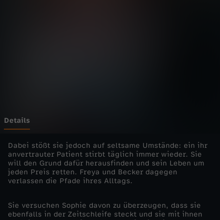
M
o
n
d
a
y
Details
-
Dabei stößt sie jedoch auf seltsame Umstände: ein ihr
anvertrauter Patient stirbt täglich immer wieder. Sie
will den Grund dafür herausfinden und sein Leben um
S
jeden Preis retten. Freya und Becker dagegen
verlassen die Pfade ihres Alltags.
c
Sie versuchen Sophie davon zu überzeugen, dass sie
h
ebenfalls in der Zeitschleife steckt und sie mit ihnen