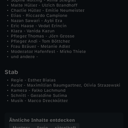
Sophie Nolting - Alina Stiegler
Malte Hüller - Ulrich Brandhoff
Charlie Hüller - Emilie Neumeister
Elias - Riccardo Campione
Nazan Sawari - Aybi Era
Eric Haase - Vedat Erincin
Klara - Vanida Karun
Pfleger Thomas - Jörn Grosse
Pfleger Andi - Tom Böttcher
Frau Bräuer - Melanie Adler
Moderator Hafenfest - Mirko Thiele
und andere -
Stab
Regie - Esther Bialas
Autor - Maximillian Baumgartner, Olivia Strazewski
Kamera - Falko Lachmund
Schnitt - Geraldine Sulima
Musik - Marco Dreckkötter
Ähnliche Inhalte entdecken
Mystery
Serie
rätselhaft