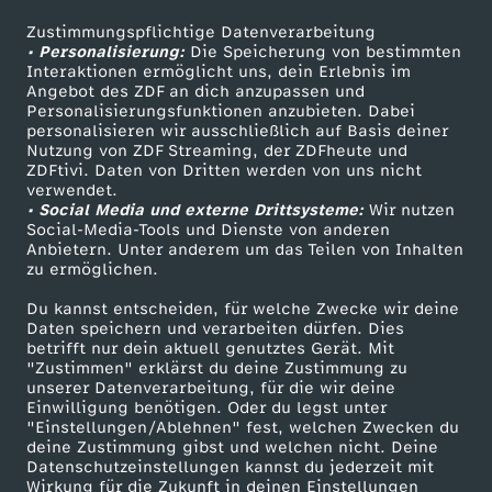
Zustimmungspflichtige Datenverarbeitung
Livestreams
Zuschauerservice
• Personalisierung:
Die Speicherung von bestimmten
Sendungen A-Z
Hilfe
Interaktionen ermöglicht uns, dein Erlebnis im
Angebot des ZDF an dich anzupassen und
TV-Programm
Personalisierungsfunktionen anzubieten. Dabei
personalisieren wir ausschließlich auf Basis deiner
Nutzung von ZDF Streaming, der ZDFheute und
ZDFtivi. Daten von Dritten werden von uns nicht
Das ZDF
verwendet.
• Social Media und externe Drittsysteme:
Wir nutzen
ZDF Unternehmen
Social-Media-Tools und Dienste von anderen
Anbietern. Unter anderem um das Teilen von Inhalten
Karriere
zu ermöglichen.
Presseportal
Du kannst entscheiden, für welche Zwecke wir deine
ZDF goes Schule
Daten speichern und verarbeiten dürfen. Dies
betrifft nur dein aktuell genutztes Gerät. Mit
Werbefernsehen
"Zustimmen" erklärst du deine Zustimmung zu
unserer Datenverarbeitung, für die wir deine
Mainzelmännchen
Einwilligung benötigen. Oder du legst unter
"Einstellungen/Ablehnen" fest, welchen Zwecken du
deine Zustimmung gibst und welchen nicht. Deine
Datenschutzeinstellungen kannst du jederzeit mit
Wirkung für die Zukunft in deinen Einstellungen