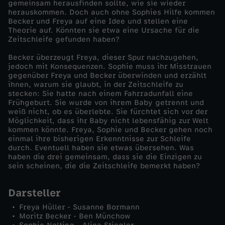
gemeinsam herausfinden sollte, wie sie wieder
herauskommen. Doch auch ohne Sophies Hilfe kommen
l
Becker und Freya auf eine Idee und stellen eine
Theorie auf. Könnten sie etwa eine Ursache für die
Zeitschleife gefunden haben?
a
Becker überzeugt Freya, dieser Spur nachzugehen,
f
jedoch mit Konsequenzen. Sophie muss ihr Misstrauen
gegenüber Freya und Becker überwinden und erzählt
ihnen, warum sie glaubt, in der Zeitschleife zu
l
stecken: Sie hatte nach einem Fahrradunfall eine
Frühgeburt. Sie wurde von ihrem Baby getrennt und
weiß nicht, ob es überlebte. Sie fürchtet sich vor der
o
Möglichkeit, dass ihr Baby nicht lebensfähig zur Welt
kommen könnte. Freya, Sophie und Becker gehen noch
s
einmal ihre bisherigen Erkenntnisse zur Schleife
durch. Eventuell haben sie etwas übersehen. Was
haben die drei gemeinsam, dass sie die Einzigen zu
sein scheinen, die die Zeitschleife bemerkt haben?
Darsteller
Freya Hüller - Susanne Bormann
Moritz Becker - Ben Münchow