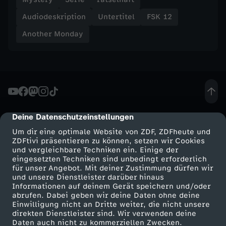
Audiodeskription
Untertitel
FSK 12
Another Monday
Deine Datenschutzeinstellungen
cmp-dialog-description
Um dir eine optimale Website von ZDF, ZDFheute und
ZDFtivi präsentieren zu können, setzen wir Cookies
und vergleichbare Techniken ein. Einige der
eingesetzten Techniken sind unbedingt erforderlich
für unser Angebot. Mit deiner Zustimmung dürfen wir
Mehr ZDF
Service
und unsere Dienstleister darüber hinaus
Informationen auf deinem Gerät speichern und/oder
ZDF-Apps
ZDFmitreden
abrufen. Dabei geben wir deine Daten ohne deine
Einwilligung nicht an Dritte weiter, die nicht unsere
Smart TV
Kontakt zum ZDF
direkten Dienstleister sind. Wir verwenden deine
Daten auch nicht zu kommerziellen Zwecken.
ZDFtext
Tickets