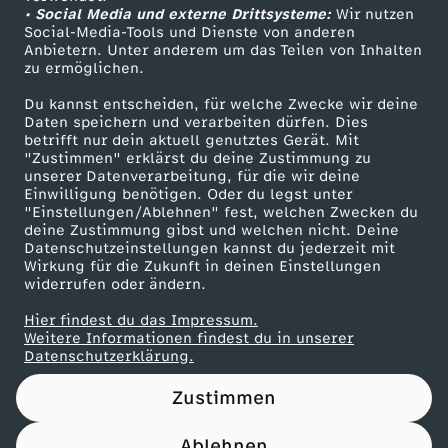
• Social Media und externe Drittsysteme:
Wir nutzen
ZDF Unternehmen
Social-Media-Tools und Dienste von anderen
Anbietern. Unter anderem um das Teilen von Inhalten
Karriere
zu ermöglichen.
Presseportal
Du kannst entscheiden, für welche Zwecke wir deine
ZDF goes Schule
Daten speichern und verarbeiten dürfen. Dies
betrifft nur dein aktuell genutztes Gerät. Mit
Werbefernsehen
"Zustimmen" erklärst du deine Zustimmung zu
unserer Datenverarbeitung, für die wir deine
Mainzelmännchen
Einwilligung benötigen. Oder du legst unter
"Einstellungen/Ablehnen" fest, welchen Zwecken du
deine Zustimmung gibst und welchen nicht. Deine
Datenschutzeinstellungen kannst du jederzeit mit
Wirkung für die Zukunft in deinen Einstellungen
widerrufen oder ändern.
Hier findest du das Impressum.
Partner
Weitere Informationen findest du in unserer
Datenschutzerklärung.
Zustimmen
Ablehnen