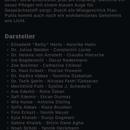
neuer Pfleger mit einem blauen Auge für
l
Gesprächsstoff sorgt. Durch ein Missgeschick Frau
Puhls kommt auch noch ein wohlbehütetes Geheimnis
ans Licht.
e
Darsteller
s
Elisabeth "Betty" Hertz - Henrike Hahn
Dr. Julius Walden - Constantin Lücke
a
Dr. Helena von Arnstett - Claudia Hiersche
Ivo Bogdanović - Oscar Nadermann
Zoe Breitner - Catherine Chikosi
n
Dr. Paul Eckart - Florian Frowein
Dr. Nadira Abbas - Yasmina Djaballah
d
Dr. Tarik Şahin - Nicolas Fethi Türksever
Mechthild Puhl - Sybille J. Schedwill
Ava Edemir - Rona Özkan
e
Safi Edemir - Ercan Durmaz
Mia Kunze - Antonia Döring
Sofia Abbas - Kiara Brunken
r
Finn Eckart - Yannik Meyer
Eyla Khaleb - Dunja Dogmani
s
Sabire Khaleb - Shirin Dane Agha
Noah Scholl - Yannik Heckmann