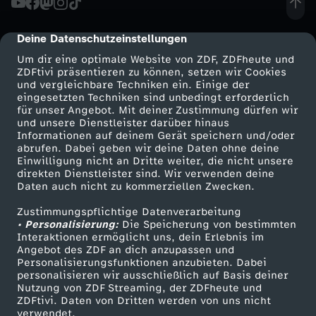
Deine Datenschutzeinstellungen
cmp-dialog-description
Um dir eine optimale Website von ZDF, ZDFheute und
ZDFtivi präsentieren zu können, setzen wir Cookies
und vergleichbare Techniken ein. Einige der
eingesetzten Techniken sind unbedingt erforderlich
für unser Angebot. Mit deiner Zustimmung dürfen wir
Mehr ZDF
Service
und unsere Dienstleister darüber hinaus
Informationen auf deinem Gerät speichern und/oder
ZDF-Apps
ZDFmitreden
abrufen. Dabei geben wir deine Daten ohne deine
Einwilligung nicht an Dritte weiter, die nicht unsere
Smart TV
Kontakt zum ZDF
direkten Dienstleister sind. Wir verwenden deine
Daten auch nicht zu kommerziellen Zwecken.
ZDFtext
Tickets
Zustimmungspflichtige Datenverarbeitung
Livestreams
Zuschauerservice
• Personalisierung:
Die Speicherung von bestimmten
Sendungen A-Z
Hilfe
Interaktionen ermöglicht uns, dein Erlebnis im
Angebot des ZDF an dich anzupassen und
TV-Programm
Personalisierungsfunktionen anzubieten. Dabei
personalisieren wir ausschließlich auf Basis deiner
Nutzung von ZDF Streaming, der ZDFheute und
ZDFtivi. Daten von Dritten werden von uns nicht
Das ZDF
verwendet.