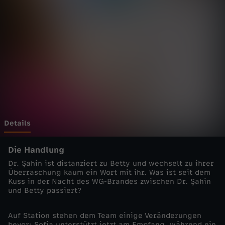
i
a
g
n
o
s
Details
e
Die Handlung
Dr. Şahin ist distanziert zu Betty und wechselt zu ihrer
-
Überraschung kaum ein Wort mit ihr. Was ist seit dem
Kuss in der Nacht des WG-Brandes zwischen Dr. Şahin
und Betty passiert?
A
Auf Station stehen dem Team einige Veränderungen
l
bevor: Sofia unterstützt jetzt am Empfang, während ein