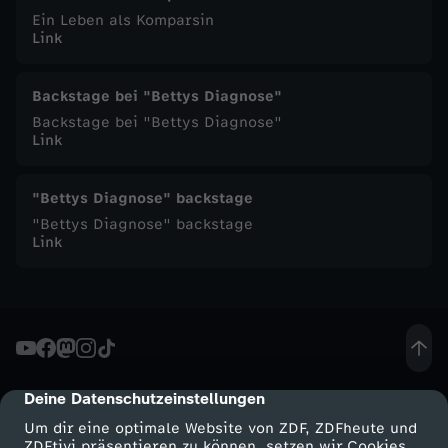
h
Ein Leben als Komparsin
Link
n
Backstage bei "Bettys Diagnose"
i
Backstage bei "Bettys Diagnose"
Link
c
h
"Bettys Diagnose" backstage
"Bettys Diagnose" backstage
t
Link
Deine Datenschutzeinstellungen
cmp-dialog-description
Um dir eine optimale Website von ZDF, ZDFheute und
ZDFtivi präsentieren zu können, setzen wir Cookies