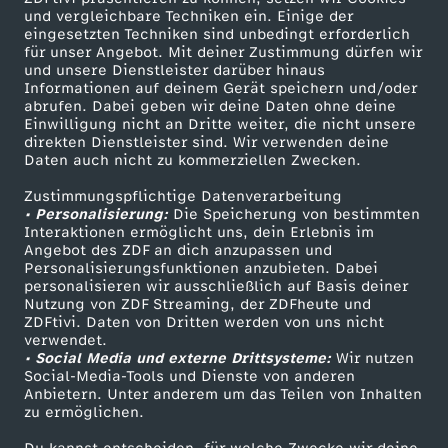
und vergleichbare Techniken ein. Einige der
eingesetzten Techniken sind unbedingt erforderlich
für unser Angebot. Mit deiner Zustimmung dürfen wir
Mehr ZDF
Service
und unsere Dienstleister darüber hinaus
Informationen auf deinem Gerät speichern und/oder
ZDF-Apps
ZDFmitreden
abrufen. Dabei geben wir deine Daten ohne deine
Einwilligung nicht an Dritte weiter, die nicht unsere
Smart TV
Kontakt zum ZDF
direkten Dienstleister sind. Wir verwenden deine
Daten auch nicht zu kommerziellen Zwecken.
ZDFtext
Tickets
Zustimmungspflichtige Datenverarbeitung
Livestreams
Zuschauerservice
• Personalisierung:
Die Speicherung von bestimmten
Sendungen A-Z
Hilfe
Interaktionen ermöglicht uns, dein Erlebnis im
Angebot des ZDF an dich anzupassen und
TV-Programm
Personalisierungsfunktionen anzubieten. Dabei
personalisieren wir ausschließlich auf Basis deiner
Nutzung von ZDF Streaming, der ZDFheute und
ZDFtivi. Daten von Dritten werden von uns nicht
Das ZDF
verwendet.
• Social Media und externe Drittsysteme:
Wir nutzen
ZDF Unternehmen
Social-Media-Tools und Dienste von anderen
Anbietern. Unter anderem um das Teilen von Inhalten
Karriere
zu ermöglichen.
Presseportal