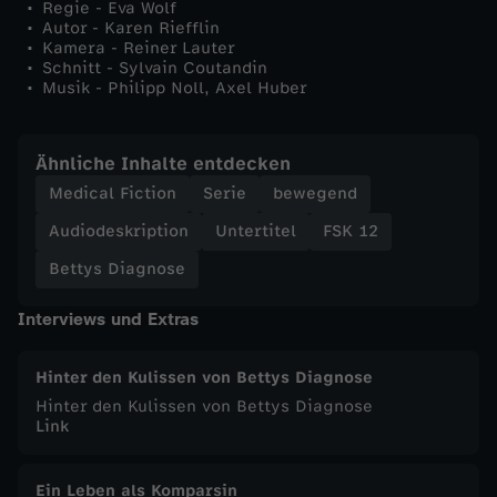
Regie - Eva Wolf
r
Autor - Karen Riefflin
Kamera - Reiner Lauter
Schnitt - Sylvain Coutandin
l
Musik - Philipp Noll, Axel Huber
o
Ähnliche Inhalte entdecken
h
Medical Fiction
Serie
bewegend
Audiodeskription
Untertitel
FSK 12
n
Bettys Diagnose
t
Interviews und Extras
s
Hinter den Kulissen von Bettys Diagnose
i
Hinter den Kulissen von Bettys Diagnose
Link
c
Ein Leben als Komparsin