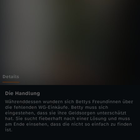
i
a
g
n
o
s
Details
e
Die Handlung
Währenddessen wundern sich Bettys Freundinnen über
-
die fehlenden WG-Einkäufe. Betty muss sich
eingestehen, dass sie ihre Geldsorgen unterschätzt
hat. Sie sucht fieberhaft nach einer Lösung und muss
L
am Ende einsehen, dass die nicht so einfach zu finden
ist.
i