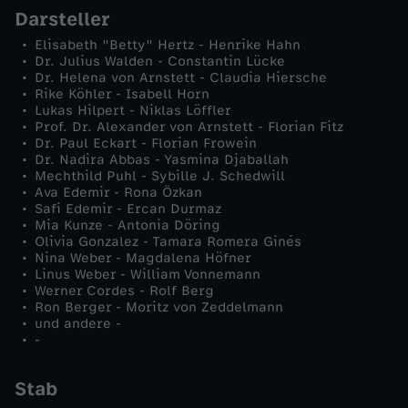
Darsteller
e
Elisabeth "Betty" Hertz - Henrike Hahn
Dr. Julius Walden - Constantin Lücke
b
Dr. Helena von Arnstett - Claudia Hiersche
Rike Köhler - Isabell Horn
Lukas Hilpert - Niklas Löffler
e
Prof. Dr. Alexander von Arnstett - Florian Fitz
Dr. Paul Eckart - Florian Frowein
Dr. Nadira Abbas - Yasmina Djaballah
s
Mechthild Puhl - Sybille J. Schedwill
Ava Edemir - Rona Özkan
k
Safi Edemir - Ercan Durmaz
Mia Kunze - Antonia Döring
Olivia Gonzalez - Tamara Romera Ginés
u
Nina Weber - Magdalena Höfner
Linus Weber - William Vonnemann
Werner Cordes - Rolf Berg
m
Ron Berger - Moritz von Zeddelmann
und andere -
m
-
e
Stab