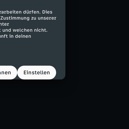
arbeiten dürfen. Dies
e Zustimmung zu unserer
nter
 und welchen nicht.
nft in deinen
hnen
Einstellen