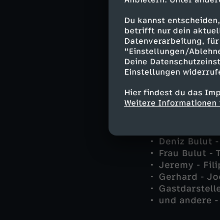
Du kannst entscheiden,
betrifft nur dein aktu
Sol - Eko Fre
Datenverarbeitung, für 
Jessica - Joy
"Einstellungen/Ablehn
Hardy - Sas
Deine Datenschutzeinst
Madita Berge
Einstellungen widerruf
Ronald Meiss
Hier findest du das Im
Herr Bulut - 
Weitere Informationen 
Lisa - Cosi
Volkan - Kid
Hella - Inge
Deniz Bulut -
Frau Bulut - 
Jeremy - Fili
Gerhard - Jo
Gastdarstelle
und andere -