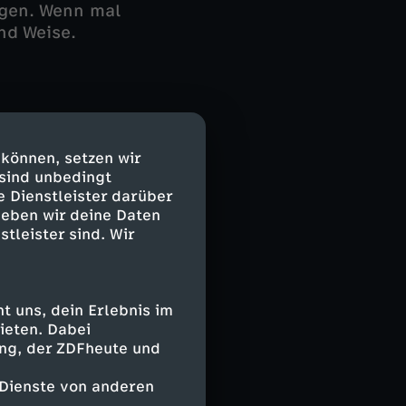
egen. Wenn mal
nd Weise.
 zu allen
 können, setzen wir
 ihrer kleinen
 sind unbedingt
es zum großen
e Dienstleister darüber
geben wir deine Daten
stleister sind. Wir
 uns, dein Erlebnis im
ieten. Dabei
ol, seine
ing, der ZDFheute und
s und
s schiefgeht,
 Dienste von anderen