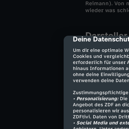
Reimann). Von n
wieder was schie
Darsteller
Deine Datenschut
cmp-dialog-des
Während Sol un
Um dir eine optimale W
Mitteln greifen,
Cookies und vergleichb
Schwester zu ei
erforderlich für unser
Showdown.
hinaus Informationen a
ohne deine Einwilligung
verwenden deine Daten
Stab
Zustimmungspflichtige
• Personalisierung:
Die 
Angebot des ZDF an dic
"BLOCKBUSTAZ" s
personalisieren wir au
Freundin Jessic
ZDFtivi. Daten von Dri
niemandem lasse
• Social Media und ext
packen sie es an
Anbietern. Unter ander