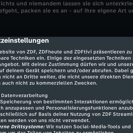
ichts und niemandem lassen sie sich unterkri
fgeht, packen sie es an - auf ihre eigene Art u
zeinstellungen
cription
d Hardy bei der Suche nach Volkans Kampfhund
ebsite von ZDF, ZDFheute und ZDFtivi präsentieren zu
 kriegt Sol auch noch Ärger mit Jessica, weil er
are Techniken ein. Einige der eingesetzten Techniken
nem Tattoo verholfen hat. Schließlich kommt 
 Angebot. Mit deiner Zustimmung dürfen wir und unser
uf deinem Gerät speichern und/oder abrufen. Dabei 
 nicht an Dritte weiter, die nicht unsere direkten Dien
 auch nicht zu kommerziellen Zwecken.
 Datenverarbeitung
Speicherung von bestimmten Interaktionen ermöglicht
h anzupassen und Personalisierungsfunktionen anzub
pielt in einem Kölner Plattenbau. Hier leben S
sschließlich auf Basis deiner Nutzung von ZDF Stream
a und sein verplanter Kumpel Hardy. Von nicht
tten werden von uns nicht verwendet.
n sie sich unterkriegen. Wenn mal wieder etwa
erne Drittsysteme:
Wir nutzen Social-Media-Tools und
 - auf ihre eigene Art und Weise.
em um das Teilen von Inhalten zu ermöglichen.