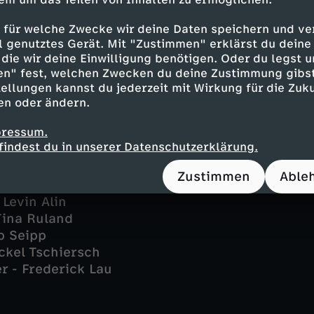
 für welche Zwecke wir deine Daten speichern und ver
ell genutztes Gerät. Mit "Zustimmen" erklärst du dein
sh
die wir deine Einwilligung benötigen. Oder du legst u
ce Ilg
en" fest, welchen Zwecken du deine Zustimmung gibst
cha Reimann
ellungen kannst du jederzeit mit Wirkung für die Zuku
r - Martina Eitner-Acheampong
en oder ändern.
ner - Andreas Hoppe
pressum.
Aykut Kayacik
findest du in unserer Datenschutzerklärung.
ma Henman
a Khodr Ramadan
Zustimmen
Able
 Maux
 Levin Alin
Tina Ruland
p Seipp
ckel Tschiersch
r - Frederick Lau