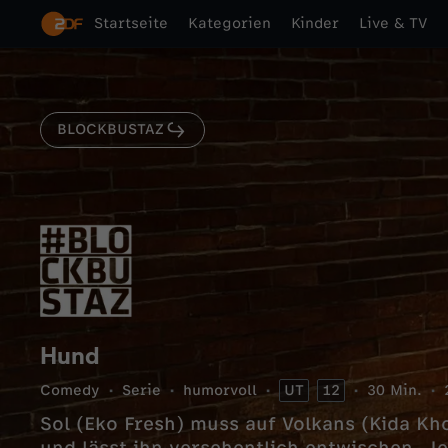
Startseite
Kategorien
Kinder
Live & TV
BLOCKBUSTAZ
Hund
Comedy
Serie
humorvoll
UT
12
30 Min.
Sol (Eko Fresh) muss auf Volkans (Kida 