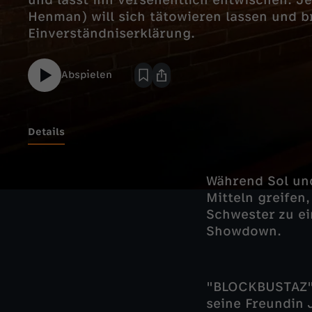
und lässt ihn versehentlich entwischen. J
Henman) will sich tätowieren lassen und b
Einverständniserklärung.
Abspielen
Details
Während Sol un
Mitteln greifen,
Schwester zu ei
Showdown.
"BLOCKBUSTAZ" s
seine Freundin 