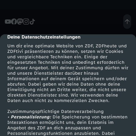
Deine Datenschutzeinstellungen
cmp-dialog-description
Um dir eine optimale Website von ZDF, ZDFheute und
ZDFtivi präsentieren zu können, setzen wir Cookies
und vergleichbare Techniken ein. Einige der
eingesetzten Techniken sind unbedingt erforderlich
für unser Angebot. Mit deiner Zustimmung dürfen wir
Mehr ZDF
Service
und unsere Dienstleister darüber hinaus
Informationen auf deinem Gerät speichern und/oder
ZDF-Apps
ZDFmitreden
abrufen. Dabei geben wir deine Daten ohne deine
Einwilligung nicht an Dritte weiter, die nicht unsere
Smart TV
Kontakt zum ZDF
direkten Dienstleister sind. Wir verwenden deine
Daten auch nicht zu kommerziellen Zwecken.
ZDFtext
Tickets
Zustimmungspflichtige Datenverarbeitung
Livestreams
Zuschauerservice
• Personalisierung:
Die Speicherung von bestimmten
Sendungen A-Z
Hilfe
Interaktionen ermöglicht uns, dein Erlebnis im
Angebot des ZDF an dich anzupassen und
TV-Programm
Personalisierungsfunktionen anzubieten. Dabei