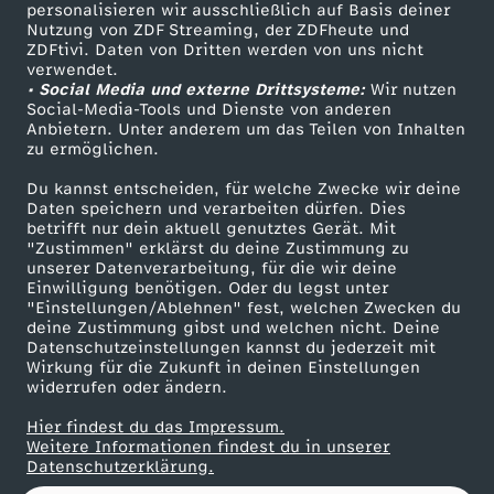
personalisieren wir ausschließlich auf Basis deiner
Nutzung von ZDF Streaming, der ZDFheute und
ZDFtivi. Daten von Dritten werden von uns nicht
Das ZDF
verwendet.
• Social Media und externe Drittsysteme:
Wir nutzen
ZDF Unternehmen
Social-Media-Tools und Dienste von anderen
Anbietern. Unter anderem um das Teilen von Inhalten
Karriere
zu ermöglichen.
Presseportal
Du kannst entscheiden, für welche Zwecke wir deine
ZDF goes Schule
Daten speichern und verarbeiten dürfen. Dies
betrifft nur dein aktuell genutztes Gerät. Mit
Werbefernsehen
"Zustimmen" erklärst du deine Zustimmung zu
unserer Datenverarbeitung, für die wir deine
Mainzelmännchen
Einwilligung benötigen. Oder du legst unter
"Einstellungen/Ablehnen" fest, welchen Zwecken du
deine Zustimmung gibst und welchen nicht. Deine
Datenschutzeinstellungen kannst du jederzeit mit
Wirkung für die Zukunft in deinen Einstellungen
widerrufen oder ändern.
Hier findest du das Impressum.
Partner
Weitere Informationen findest du in unserer
Datenschutzerklärung.