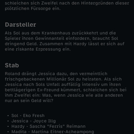
schleichen sich Zweifel nach den Hintergründen dieser
plötzlichen Fürsorge ein.
k
Darsteller
i
Als Sol aus dem Krankenhaus zurückkehrt und die
Spieler ihren Gewinnanteil einfordern, braucht Sol
n
dringend Geld. Zusammen mit Hardy lässt er sich auf
eine riskante Erpressung ein.
g
Stab
Roland drängt Jessica dazu, den vermeintlich
frischgebackenen Millionär Sol zu heiraten. Als sich
Jessica nach Sols Unfall auffällig intensiv um ihren
bettlägerigen Ex-Freund kümmert, schleichen sich bei
ihm Zweifel ein: Was, wenn Jessica wie alle anderen
nur an sein Geld will?
Sol - Eko Fresh
Jessica - Joyce Illg
Hardy - Sascha "Ferris" Reimann
Madita - Martina Eitner-Acheampong