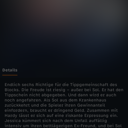
S
T
A
Z
-
L
Details
o
Endlich sechs Richtige für die Tippgemeinschaft des
Blocks. Die Freude ist riesig – außer bei Sol. Er hat den
Tippschein nicht abgegeben. Und dann wird er auch
t
noch angefahren. Als Sol aus dem Krankenhaus
zurückkehrt und die Spieler ihren Gewinnanteil
t
einfordern, braucht er dringend Geld. Zusammen mit
Hardy lässt er sich auf eine riskante Erpressung ein.
Jessica kümmert sich nach dem Unfall auffällig
o
intensiv um ihren bettlägerigen Ex-Freund, und bei Sol