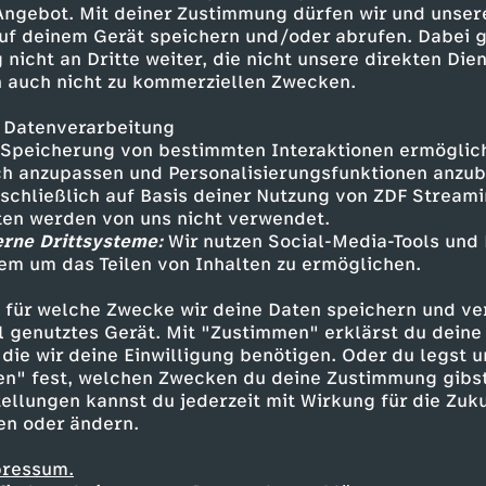
 Angebot. Mit deiner Zustimmung dürfen wir und unser
uf deinem Gerät speichern und/oder abrufen. Dabei 
 nicht an Dritte weiter, die nicht unsere direkten Dien
 auch nicht zu kommerziellen Zwecken.
 Datenverarbeitung
Speicherung von bestimmten Interaktionen ermöglicht
h anzupassen und Personalisierungsfunktionen anzub
sschließlich auf Basis deiner Nutzung von ZDF Stream
tten werden von uns nicht verwendet.
erne Drittsysteme:
Wir nutzen Social-Media-Tools und
em um das Teilen von Inhalten zu ermöglichen.
Inhalte entdecken
 für welche Zwecke wir deine Daten speichern und ver
erie
ironisch
BERND DAS BROT
ell genutztes Gerät. Mit "Zustimmen" erklärst du dein
die wir deine Einwilligung benötigen. Oder du legst u
en" fest, welchen Zwecken du deine Zustimmung gibst
ellungen kannst du jederzeit mit Wirkung für die Zuku
en oder ändern.
pressum.