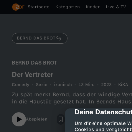
Startseite
Kategorien
Kinder
Live & TV
BERND DAS BROT
BERND DAS BROT
Der Vertreter
Comedy
Serie
ironisch
13 Min.
2023
KiKA
Zu spät merkt Bernd, dass der windige Ver
in die Haustür gesetzt hat. In Bernds Haus
Deine Datenschut
cmp-dialog-des
Abspielen
Um dir eine optimale W
Cookies und vergleichb