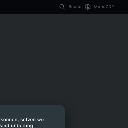
Suche
Mein ZDF
 können, setzen wir
 sind unbedingt