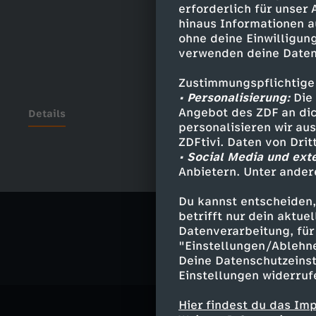
erforderlich für unser
hinaus Informationen a
ohne deine Einwilligung
verwenden deine Daten
Zustimmungspflichtige
• Personalisierung:
Die 
Angebot des ZDF an dic
Details
personalisieren wir au
ZDFtivi. Daten von Dri
• Social Media und ext
Anbietern. Unter ander
Ähnliche 
Du kannst entscheiden,
Comedy
S
betrifft nur dein aktu
Datenverarbeitung, für 
"Einstellungen/Ablehn
Deine Datenschutzeinst
Einstellungen widerruf
Hier findest du das Im