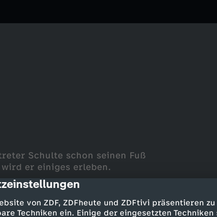
treter Schulte schon seinen Fuß
 wird er einiges erleben.
zeinstellungen
cription
ebsite von ZDF, ZDFheute und ZDFtivi präsentieren zu
are Techniken ein. Einige der eingesetzten Techniken