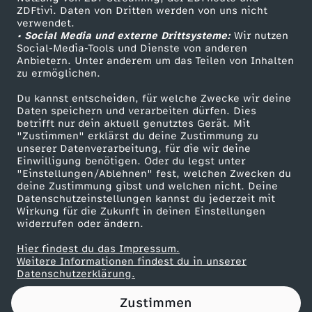
ZDFtivi. Daten von Dritten werden von uns nicht
n
Das ZDF
verwendet.
• Social Media und externe Drittsysteme:
Wir nutzen
ZDF Unternehmen
e
Social-Media-Tools und Dienste von anderen
Anbietern. Unter anderem um das Teilen von Inhalten
Karriere
zu ermöglichen.
r
Presseportal
Du kannst entscheiden, für welche Zwecke wir deine
ZDF goes Schule
Daten speichern und verarbeiten dürfen. Dies
u
betrifft nur dein aktuell genutztes Gerät. Mit
Werbefernsehen
"Zustimmen" erklärst du deine Zustimmung zu
n
unserer Datenverarbeitung, für die wir deine
Mainzelmännchen
Einwilligung benötigen. Oder du legst unter
"Einstellungen/Ablehnen" fest, welchen Zwecken du
g
deine Zustimmung gibst und welchen nicht. Deine
Datenschutzeinstellungen kannst du jederzeit mit
Wirkung für die Zukunft in deinen Einstellungen
widerrufen oder ändern.
Hier findest du das Impressum.
Partner
Weitere Informationen findest du in unserer
Datenschutzerklärung.
Zustimmen