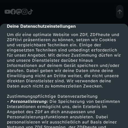
o
t
Deine Datenschutzeinstellungen
cmp-dialog-description
Um dir eine optimale Website von ZDF, ZDFheute und
a
ZDFtivi präsentieren zu können, setzen wir Cookies
und vergleichbare Techniken ein. Einige der
eingesetzten Techniken sind unbedingt erforderlich
l
für unser Angebot. Mit deiner Zustimmung dürfen wir
Mehr ZDF
Service
und unsere Dienstleister darüber hinaus
e
Informationen auf deinem Gerät speichern und/oder
ZDF-Apps
ZDFmitreden
abrufen. Dabei geben wir deine Daten ohne deine
Einwilligung nicht an Dritte weiter, die nicht unsere
E
Smart TV
Kontakt zum ZDF
direkten Dienstleister sind. Wir verwenden deine
Daten auch nicht zu kommerziellen Zwecken.
ZDFtext
Tickets
r
Zustimmungspflichtige Datenverarbeitung
Livestreams
Zuschauerservice
• Personalisierung:
Die Speicherung von bestimmten
i
Sendungen A-Z
Hilfe
Interaktionen ermöglicht uns, dein Erlebnis im
Angebot des ZDF an dich anzupassen und
TV-Programm
Personalisierungsfunktionen anzubieten. Dabei
n
personalisieren wir ausschließlich auf Basis deiner
Nutzung von ZDF Streaming, der ZDFheute und