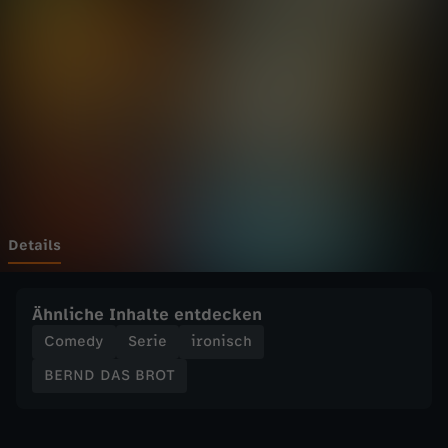
S
B
R
O
T
-
Details
D
Ähnliche Inhalte entdecken
i
Comedy
Serie
ironisch
BERND DAS BROT
e
t