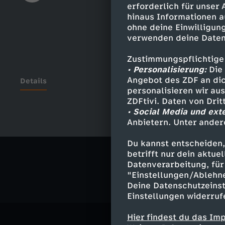
erforderlich für unser
hinaus Informationen a
ohne deine Einwilligung
verwenden deine Daten
Zustimmungspflichtige
• Personalisierung:
Die 
Angebot des ZDF an dic
Details
personalisieren wir au
ZDFtivi. Daten von Dri
• Social Media und ext
Anbietern. Unter ander
Ähnliche 
Du kannst entscheiden,
Comedy
S
betrifft nur dein aktu
Datenverarbeitung, für 
"Einstellungen/Ablehn
Deine Datenschutzeinst
Einstellungen widerruf
Hier findest du das Im