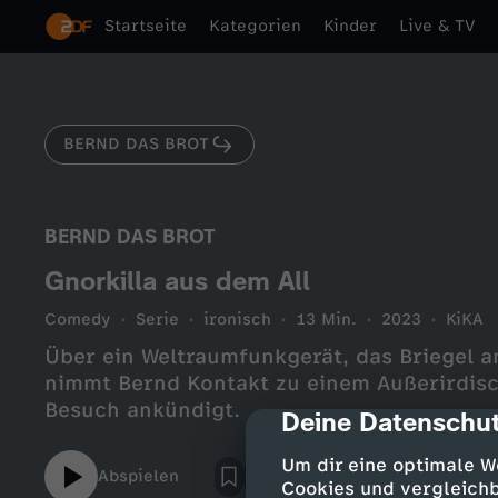
Startseite
Kategorien
Kinder
Live & TV
BERND DAS BROT
BERND DAS BROT
Gnorkilla aus dem All
Comedy
Serie
ironisch
13 Min.
2023
KiKA
Über ein Weltraumfunkgerät, das Briegel 
nimmt Bernd Kontakt zu einem Außerirdisc
Besuch ankündigt.
Deine Datenschut
cmp-dialog-des
Um dir eine optimale W
Abspielen
Cookies und vergleichb