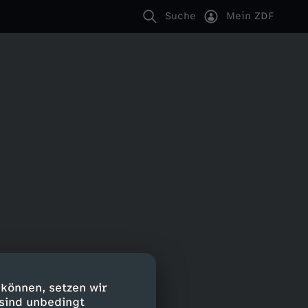
Suche
Mein ZDF
 können, setzen wir
 sind unbedingt