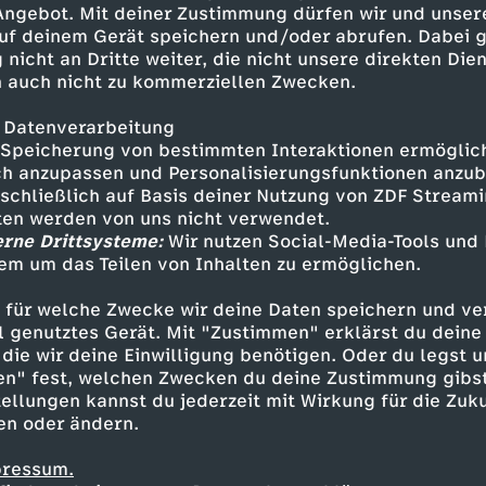
 Angebot. Mit deiner Zustimmung dürfen wir und unser
uf deinem Gerät speichern und/oder abrufen. Dabei 
 nicht an Dritte weiter, die nicht unsere direkten Dien
 auch nicht zu kommerziellen Zwecken.
 Datenverarbeitung
Speicherung von bestimmten Interaktionen ermöglicht
h anzupassen und Personalisierungsfunktionen anzub
sschließlich auf Basis deiner Nutzung von ZDF Stream
tten werden von uns nicht verwendet.
erne Drittsysteme:
Wir nutzen Social-Media-Tools und
em um das Teilen von Inhalten zu ermöglichen.
Inhalte entdecken
 für welche Zwecke wir deine Daten speichern und ver
erie
ironisch
BERND DAS BROT
ell genutztes Gerät. Mit "Zustimmen" erklärst du dein
die wir deine Einwilligung benötigen. Oder du legst u
en" fest, welchen Zwecken du deine Zustimmung gibst
ellungen kannst du jederzeit mit Wirkung für die Zuku
en oder ändern.
pressum.