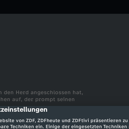
an den Herd angeschlossen hat,
hen auf, der prompt seinen
zeinstellungen
cription
ebsite von ZDF, ZDFheute und ZDFtivi präsentieren zu
are Techniken ein. Einige der eingesetzten Techniken