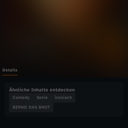
S
B
R
O
T
-
Details
V
Ähnliche Inhalte entdecken
o
Comedy
Serie
ironisch
BERND DAS BROT
n
w