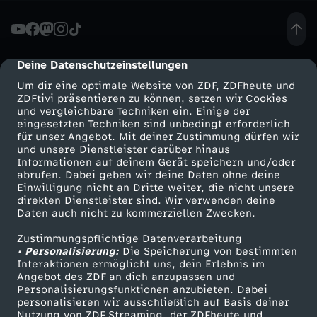
e
l
Deine Datenschutzeinstellungen
cmp-dialog-description
Um dir eine optimale Website von ZDF, ZDFheute und
c
ZDFtivi präsentieren zu können, setzen wir Cookies
und vergleichbare Techniken ein. Einige der
eingesetzten Techniken sind unbedingt erforderlich
h
für unser Angebot. Mit deiner Zustimmung dürfen wir
Mehr ZDF
Service
und unsere Dienstleister darüber hinaus
e
Informationen auf deinem Gerät speichern und/oder
ZDF-Apps
ZDFmitreden
abrufen. Dabei geben wir deine Daten ohne deine
Einwilligung nicht an Dritte weiter, die nicht unsere
n
Smart TV
Kontakt zum ZDF
direkten Dienstleister sind. Wir verwenden deine
Daten auch nicht zu kommerziellen Zwecken.
ZDFtext
Tickets
,
Zustimmungspflichtige Datenverarbeitung
Livestreams
Zuschauerservice
• Personalisierung:
Die Speicherung von bestimmten
d
Sendungen A-Z
Hilfe
Interaktionen ermöglicht uns, dein Erlebnis im
Angebot des ZDF an dich anzupassen und
TV-Programm
Personalisierungsfunktionen anzubieten. Dabei
i
personalisieren wir ausschließlich auf Basis deiner
Nutzung von ZDF Streaming, der ZDFheute und