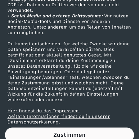
ZDFtivi. Daten von Dritten werden von uns nicht
e
Das ZDF
verwendet.
• Social Media und externe Drittsysteme:
Wir nutzen
ZDF Unternehmen
a
Social-Media-Tools und Dienste von anderen
Anbietern. Unter anderem um das Teilen von Inhalten
Karriere
zu ermöglichen.
u
Presseportal
Du kannst entscheiden, für welche Zwecke wir deine
ZDF goes Schule
Daten speichern und verarbeiten dürfen. Dies
s
betrifft nur dein aktuell genutztes Gerät. Mit
Werbefernsehen
"Zustimmen" erklärst du deine Zustimmung zu
z
unserer Datenverarbeitung, für die wir deine
Mainzelmännchen
Einwilligung benötigen. Oder du legst unter
"Einstellungen/Ablehnen" fest, welchen Zwecken du
o
deine Zustimmung gibst und welchen nicht. Deine
Datenschutzeinstellungen kannst du jederzeit mit
Wirkung für die Zukunft in deinen Einstellungen
g
widerrufen oder ändern.
e
Hier findest du das Impressum.
Partner
Weitere Informationen findest du in unserer
Datenschutzerklärung.
n
Zustimmen