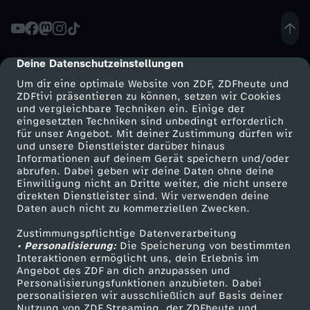
1
.
Deine Datenschutzeinstellungen
cmp-dialog-description
Um dir eine optimale Website von ZDF, ZDFheute und
A
ZDFtivi präsentieren zu können, setzen wir Cookies
und vergleichbare Techniken ein. Einige der
eingesetzten Techniken sind unbedingt erforderlich
n
für unser Angebot. Mit deiner Zustimmung dürfen wir
Mehr ZDF
Service
und unsere Dienstleister darüber hinaus
g
Informationen auf deinem Gerät speichern und/oder
ZDF-Apps
ZDFmitreden
abrufen. Dabei geben wir deine Daten ohne deine
Einwilligung nicht an Dritte weiter, die nicht unsere
e
Smart TV
Kontakt zum ZDF
direkten Dienstleister sind. Wir verwenden deine
Daten auch nicht zu kommerziellen Zwecken.
ZDFtext
Tickets
l
Zustimmungspflichtige Datenverarbeitung
Livestreams
Zuschauerservice
• Personalisierung:
Die Speicherung von bestimmten
a
Sendungen A-Z
Hilfe
Interaktionen ermöglicht uns, dein Erlebnis im
Angebot des ZDF an dich anzupassen und
TV-Programm
Personalisierungsfunktionen anzubieten. Dabei
u
personalisieren wir ausschließlich auf Basis deiner
Nutzung von ZDF Streaming, der ZDFheute und