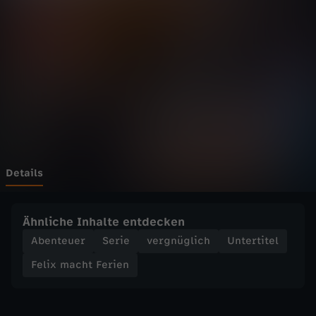
c
h
t
F
e
r
Details
i
Ähnliche Inhalte entdecken
e
Abenteuer
Serie
vergnüglich
Untertitel
Felix macht Ferien
n
-