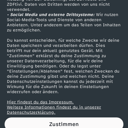
ZDFtivi. Daten von Dritten werden von uns nicht
s
Das ZDF
verwendet.
• Social Media und externe Drittsysteme:
Wir nutzen
ZDF Unternehmen
f
Social-Media-Tools und Dienste von anderen
Anbietern. Unter anderem um das Teilen von Inhalten
Karriere
zu ermöglichen.
l
Presseportal
Du kannst entscheiden, für welche Zwecke wir deine
ZDF goes Schule
Daten speichern und verarbeiten dürfen. Dies
u
betrifft nur dein aktuell genutztes Gerät. Mit
Werbefernsehen
"Zustimmen" erklärst du deine Zustimmung zu
g
unserer Datenverarbeitung, für die wir deine
Mainzelmännchen
Einwilligung benötigen. Oder du legst unter
"Einstellungen/Ablehnen" fest, welchen Zwecken du
deine Zustimmung gibst und welchen nicht. Deine
Datenschutzeinstellungen kannst du jederzeit mit
Wirkung für die Zukunft in deinen Einstellungen
widerrufen oder ändern.
Hier findest du das Impressum.
Partner
Weitere Informationen findest du in unserer
Datenschutzerklärung.
Zustimmen