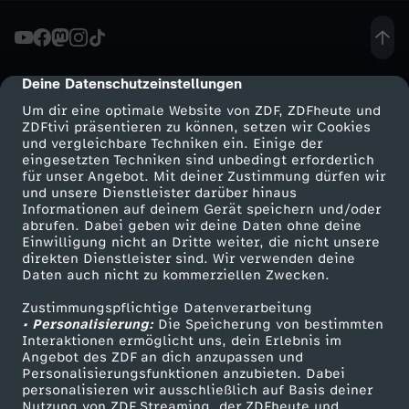
u
n
Deine Datenschutzeinstellungen
cmp-dialog-description
Um dir eine optimale Website von ZDF, ZDFheute und
d
ZDFtivi präsentieren zu können, setzen wir Cookies
und vergleichbare Techniken ein. Einige der
eingesetzten Techniken sind unbedingt erforderlich
e
für unser Angebot. Mit deiner Zustimmung dürfen wir
Mehr ZDF
Service
und unsere Dienstleister darüber hinaus
-
Informationen auf deinem Gerät speichern und/oder
ZDF-Apps
ZDFmitreden
abrufen. Dabei geben wir deine Daten ohne deine
Einwilligung nicht an Dritte weiter, die nicht unsere
V
Smart TV
Kontakt zum ZDF
direkten Dienstleister sind. Wir verwenden deine
Daten auch nicht zu kommerziellen Zwecken.
ZDFtext
Tickets
o
Zustimmungspflichtige Datenverarbeitung
Livestreams
Zuschauerservice
• Personalisierung:
Die Speicherung von bestimmten
n
Sendungen A-Z
Hilfe
Interaktionen ermöglicht uns, dein Erlebnis im
Angebot des ZDF an dich anzupassen und
TV-Programm
Personalisierungsfunktionen anzubieten. Dabei
d
personalisieren wir ausschließlich auf Basis deiner
Nutzung von ZDF Streaming, der ZDFheute und