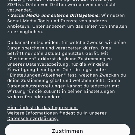
ZDFtivi. Daten von Dritten werden von uns nicht
e
Das ZDF
verwendet.
• Social Media und externe Drittsysteme:
Wir nutzen
ZDF Unternehmen
r
Social-Media-Tools und Dienste von anderen
Anbietern. Unter anderem um das Teilen von Inhalten
Karriere
zu ermöglichen.
F
Presseportal
Du kannst entscheiden, für welche Zwecke wir deine
ZDF goes Schule
Daten speichern und verarbeiten dürfen. Dies
e
betrifft nur dein aktuell genutztes Gerät. Mit
Werbefernsehen
"Zustimmen" erklärst du deine Zustimmung zu
u
unserer Datenverarbeitung, für die wir deine
Mainzelmännchen
Einwilligung benötigen. Oder du legst unter
"Einstellungen/Ablehnen" fest, welchen Zwecken du
e
deine Zustimmung gibst und welchen nicht. Deine
Datenschutzeinstellungen kannst du jederzeit mit
Wirkung für die Zukunft in deinen Einstellungen
r
widerrufen oder ändern.
w
Hier findest du das Impressum.
Partner
Weitere Informationen findest du in unserer
Datenschutzerklärung.
e
Zustimmen