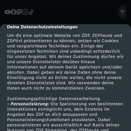
u
n
Deine Datenschutzeinstellungen
cmp-dialog-description
Um dir eine optimale Website von ZDF, ZDFheute und
d
ZDFtivi präsentieren zu können, setzen wir Cookies
und vergleichbare Techniken ein. Einige der
eingesetzten Techniken sind unbedingt erforderlich
e
für unser Angebot. Mit deiner Zustimmung dürfen wir
Mehr ZDF
Service
und unsere Dienstleister darüber hinaus
-
Informationen auf deinem Gerät speichern und/oder
ZDF-Apps
ZDFmitreden
abrufen. Dabei geben wir deine Daten ohne deine
Einwilligung nicht an Dritte weiter, die nicht unsere
V
Smart TV
Kontakt zum ZDF
direkten Dienstleister sind. Wir verwenden deine
Daten auch nicht zu kommerziellen Zwecken.
ZDFtext
Tickets
o
Zustimmungspflichtige Datenverarbeitung
Livestreams
Zuschauerservice
• Personalisierung:
Die Speicherung von bestimmten
n
Sendungen A-Z
Hilfe
Interaktionen ermöglicht uns, dein Erlebnis im
Angebot des ZDF an dich anzupassen und
TV-Programm
Personalisierungsfunktionen anzubieten. Dabei
K
personalisieren wir ausschließlich auf Basis deiner
Nutzung von ZDF Streaming, der ZDFheute und