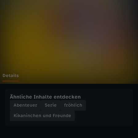
c
h
e
n
u
n
Details
d
Ähnliche Inhalte entdecken
F
Abenteuer
Serie
fröhlich
Kikaninchen und Freunde
r
e