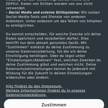
ZDFtivi. Daten von Dritten werden von uns nicht
a
Das ZDF
verwendet.
• Social Media und externe Drittsysteme:
Wir nutzen
ZDF Unternehmen
r
Social-Media-Tools und Dienste von anderen
Anbietern. Unter anderem um das Teilen von Inhalten
Karriere
zu ermöglichen.
n
Presseportal
Du kannst entscheiden, für welche Zwecke wir deine
ZDF goes Schule
Daten speichern und verarbeiten dürfen. Dies
e
betrifft nur dein aktuell genutztes Gerät. Mit
Werbefernsehen
"Zustimmen" erklärst du deine Zustimmung zu
v
unserer Datenverarbeitung, für die wir deine
Mainzelmännchen
Einwilligung benötigen. Oder du legst unter
"Einstellungen/Ablehnen" fest, welchen Zwecken du
a
deine Zustimmung gibst und welchen nicht. Deine
Datenschutzeinstellungen kannst du jederzeit mit
Wirkung für die Zukunft in deinen Einstellungen
l
widerrufen oder ändern.
u
Hier findest du das Impressum.
Partner
Weitere Informationen findest du in unserer
Datenschutzerklärung.
n
Zustimmen