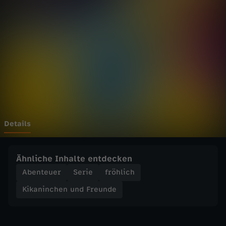
c
h
e
n
u
n
Details
d
Ähnliche Inhalte entdecken
F
Abenteuer
Serie
fröhlich
Kikaninchen und Freunde
r
e