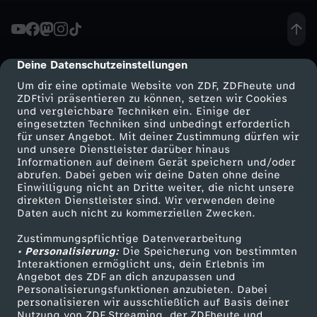
u
n
Deine Datenschutzeinstellungen
cmp-dialog-description
Um dir eine optimale Website von ZDF, ZDFheute und
d
ZDFtivi präsentieren zu können, setzen wir Cookies
und vergleichbare Techniken ein. Einige der
eingesetzten Techniken sind unbedingt erforderlich
e
für unser Angebot. Mit deiner Zustimmung dürfen wir
Mehr ZDF
Service
und unsere Dienstleister darüber hinaus
-
Informationen auf deinem Gerät speichern und/oder
ZDF-Apps
ZDFmitreden
abrufen. Dabei geben wir deine Daten ohne deine
Einwilligung nicht an Dritte weiter, die nicht unsere
V
Smart TV
Kontakt zum ZDF
direkten Dienstleister sind. Wir verwenden deine
Daten auch nicht zu kommerziellen Zwecken.
ZDFtext
Tickets
o
Zustimmungspflichtige Datenverarbeitung
Livestreams
Zuschauerservice
• Personalisierung:
Die Speicherung von bestimmten
n
Sendungen A-Z
Hilfe
Interaktionen ermöglicht uns, dein Erlebnis im
Angebot des ZDF an dich anzupassen und
TV-Programm
Personalisierungsfunktionen anzubieten. Dabei
S
personalisieren wir ausschließlich auf Basis deiner
Nutzung von ZDF Streaming, der ZDFheute und