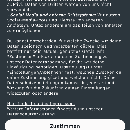
ZDFtivi. Daten von Dritten werden von uns nicht
c
Das ZDF
verwendet.
• Social Media und externe Drittsysteme:
Wir nutzen
ZDF Unternehmen
h
Social-Media-Tools und Dienste von anderen
Anbietern. Unter anderem um das Teilen von Inhalten
Karriere
zu ermöglichen.
n
Presseportal
Du kannst entscheiden, für welche Zwecke wir deine
ZDF goes Schule
Daten speichern und verarbeiten dürfen. Dies
u
betrifft nur dein aktuell genutztes Gerät. Mit
Werbefernsehen
"Zustimmen" erklärst du deine Zustimmung zu
p
unserer Datenverarbeitung, für die wir deine
Mainzelmännchen
Einwilligung benötigen. Oder du legst unter
"Einstellungen/Ablehnen" fest, welchen Zwecken du
f
deine Zustimmung gibst und welchen nicht. Deine
Datenschutzeinstellungen kannst du jederzeit mit
Wirkung für die Zukunft in deinen Einstellungen
e
widerrufen oder ändern.
n
Hier findest du das Impressum.
Partner
Weitere Informationen findest du in unserer
Datenschutzerklärung.
u
Zustimmen