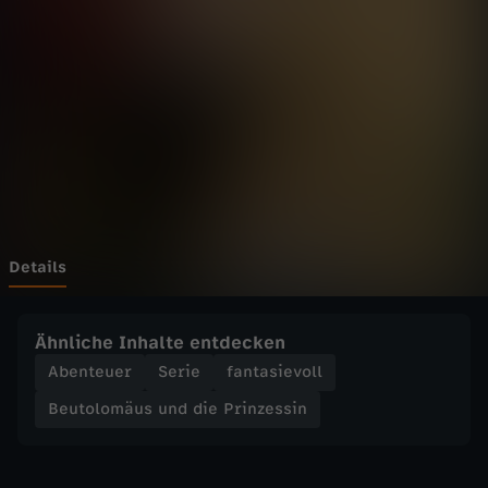
m
ä
u
s
u
n
Details
d
Ähnliche Inhalte entdecken
d
Abenteuer
Serie
fantasievoll
Beutolomäus und die Prinzessin
i
e