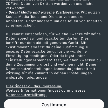
ZDFtivi. Daten von Dritten werden von uns nicht
n
Das ZDF
verwendet.
• Social Media und externe Drittsysteme:
Wir nutzen
ZDF Unternehmen
-
Social-Media-Tools und Dienste von anderen
Anbietern. Unter anderem um das Teilen von Inhalten
Karriere
zu ermöglichen.
1
Presseportal
Du kannst entscheiden, für welche Zwecke wir deine
ZDF goes Schule
Daten speichern und verarbeiten dürfen. Dies
.
betrifft nur dein aktuell genutztes Gerät. Mit
Werbefernsehen
"Zustimmen" erklärst du deine Zustimmung zu
W
unserer Datenverarbeitung, für die wir deine
Mainzelmännchen
Einwilligung benötigen. Oder du legst unter
"Einstellungen/Ablehnen" fest, welchen Zwecken du
e
deine Zustimmung gibst und welchen nicht. Deine
Datenschutzeinstellungen kannst du jederzeit mit
Wirkung für die Zukunft in deinen Einstellungen
i
widerrufen oder ändern.
h
Hier findest du das Impressum.
Partner
Weitere Informationen findest du in unserer
Datenschutzerklärung.
n
Zustimmen