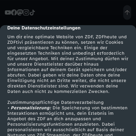
P
r
Deine Datenschutzeinstellungen
cmp-dialog-description
Um dir eine optimale Website von ZDF, ZDFheute und
i
ZDFtivi präsentieren zu können, setzen wir Cookies
und vergleichbare Techniken ein. Einige der
eingesetzten Techniken sind unbedingt erforderlich
n
für unser Angebot. Mit deiner Zustimmung dürfen wir
Mehr ZDF
Service
und unsere Dienstleister darüber hinaus
z
Informationen auf deinem Gerät speichern und/oder
ZDF-Apps
ZDFmitreden
abrufen. Dabei geben wir deine Daten ohne deine
Einwilligung nicht an Dritte weiter, die nicht unsere
e
Smart TV
Kontakt zum ZDF
direkten Dienstleister sind. Wir verwenden deine
Daten auch nicht zu kommerziellen Zwecken.
ZDFtext
Tickets
s
Zustimmungspflichtige Datenverarbeitung
Livestreams
Zuschauerservice
• Personalisierung:
Die Speicherung von bestimmten
s
Sendungen A-Z
Hilfe
Interaktionen ermöglicht uns, dein Erlebnis im
Angebot des ZDF an dich anzupassen und
TV-Programm
Personalisierungsfunktionen anzubieten. Dabei
i
personalisieren wir ausschließlich auf Basis deiner
Nutzung von ZDF Streaming, der ZDFheute und