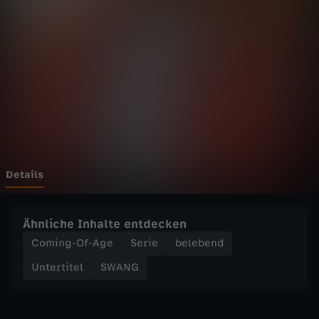
0
Wechseln zu: ZDFheute
.
L
e
l
l
Details
e
Ähnliche Inhalte entdecken
s
Coming-Of-Age
Serie
belebend
Untertitel
SWANG
N
e