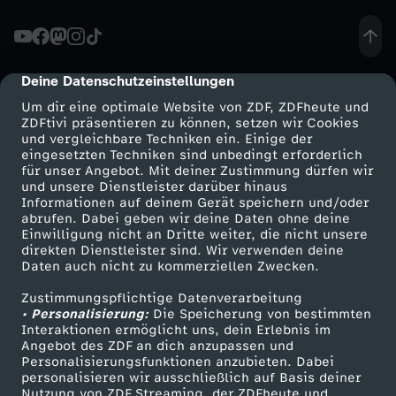
u
i
Deine Datenschutzeinstellungen
cmp-dialog-description
Um dir eine optimale Website von ZDF, ZDFheute und
g
ZDFtivi präsentieren zu können, setzen wir Cookies
und vergleichbare Techniken ein. Einige der
eingesetzten Techniken sind unbedingt erforderlich
k
für unser Angebot. Mit deiner Zustimmung dürfen wir
Mehr ZDF
Service
und unsere Dienstleister darüber hinaus
e
Informationen auf deinem Gerät speichern und/oder
ZDF-Apps
ZDFmitreden
abrufen. Dabei geben wir deine Daten ohne deine
Einwilligung nicht an Dritte weiter, die nicht unsere
i
Smart TV
Kontakt zum ZDF
direkten Dienstleister sind. Wir verwenden deine
Daten auch nicht zu kommerziellen Zwecken.
ZDFtext
Tickets
t
Zustimmungspflichtige Datenverarbeitung
Livestreams
Zuschauerservice
• Personalisierung:
Die Speicherung von bestimmten
e
Sendungen A-Z
Hilfe
Interaktionen ermöglicht uns, dein Erlebnis im
Angebot des ZDF an dich anzupassen und
TV-Programm
Personalisierungsfunktionen anzubieten. Dabei
n
personalisieren wir ausschließlich auf Basis deiner
Nutzung von ZDF Streaming, der ZDFheute und