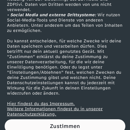
ZDFtivi. Daten von Dritten werden von uns nicht
Das ZDF
verwendet.
• Social Media und externe Drittsysteme:
Wir nutzen
ZDF Unternehmen
Social-Media-Tools und Dienste von anderen
Anbietern. Unter anderem um das Teilen von Inhalten
Karriere
zu ermöglichen.
Presseportal
Du kannst entscheiden, für welche Zwecke wir deine
ZDF goes Schule
Daten speichern und verarbeiten dürfen. Dies
betrifft nur dein aktuell genutztes Gerät. Mit
Werbefernsehen
"Zustimmen" erklärst du deine Zustimmung zu
unserer Datenverarbeitung, für die wir deine
Mainzelmännchen
Einwilligung benötigen. Oder du legst unter
"Einstellungen/Ablehnen" fest, welchen Zwecken du
deine Zustimmung gibst und welchen nicht. Deine
Datenschutzeinstellungen kannst du jederzeit mit
Wirkung für die Zukunft in deinen Einstellungen
widerrufen oder ändern.
Hier findest du das Impressum.
Partner
Weitere Informationen findest du in unserer
Datenschutzerklärung.
Zustimmen