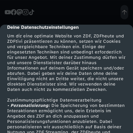
v
e
Deine Datenschutzeinstellungen
cmp-dialog-description
Um dir eine optimale Website von ZDF, ZDFheute und
r
ZDFtivi präsentieren zu können, setzen wir Cookies
und vergleichbare Techniken ein. Einige der
eingesetzten Techniken sind unbedingt erforderlich
g
für unser Angebot. Mit deiner Zustimmung dürfen wir
Mehr ZDF
Service
und unsere Dienstleister darüber hinaus
e
Informationen auf deinem Gerät speichern und/oder
ZDF-Apps
ZDFmitreden
abrufen. Dabei geben wir deine Daten ohne deine
Einwilligung nicht an Dritte weiter, die nicht unsere
s
Smart TV
Kontakt zum ZDF
direkten Dienstleister sind. Wir verwenden deine
Daten auch nicht zu kommerziellen Zwecken.
ZDFtext
Tickets
s
Zustimmungspflichtige Datenverarbeitung
Livestreams
Zuschauerservice
• Personalisierung:
Die Speicherung von bestimmten
e
Sendungen A-Z
Hilfe
Interaktionen ermöglicht uns, dein Erlebnis im
Angebot des ZDF an dich anzupassen und
TV-Programm
Personalisierungsfunktionen anzubieten. Dabei
n
personalisieren wir ausschließlich auf Basis deiner
Nutzung von ZDF Streaming, der ZDFheute und