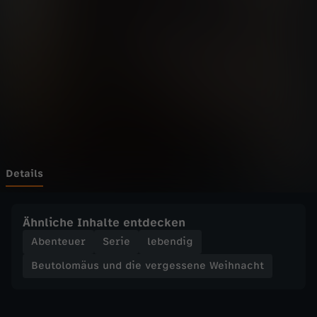
m
Wechseln zu: ZDFheute
ä
u
s
u
n
Details
d
Ähnliche Inhalte entdecken
d
Abenteuer
Serie
lebendig
Beutolomäus und die vergessene Weihnacht
i
e