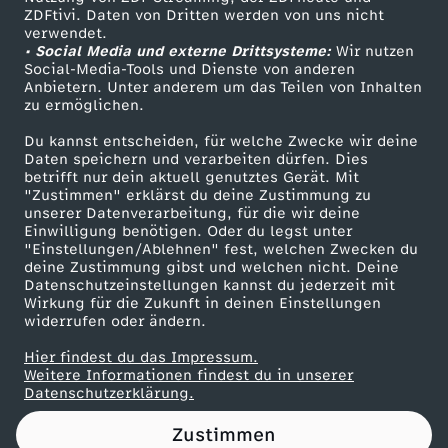
ZDFtivi. Daten von Dritten werden von uns nicht
e
Das ZDF
verwendet.
• Social Media und externe Drittsysteme:
Wir nutzen
ZDF Unternehmen
W
Social-Media-Tools und Dienste von anderen
Anbietern. Unter anderem um das Teilen von Inhalten
Karriere
zu ermöglichen.
e
Presseportal
Du kannst entscheiden, für welche Zwecke wir deine
ZDF goes Schule
Daten speichern und verarbeiten dürfen. Dies
i
betrifft nur dein aktuell genutztes Gerät. Mit
Werbefernsehen
"Zustimmen" erklärst du deine Zustimmung zu
h
unserer Datenverarbeitung, für die wir deine
Mainzelmännchen
Einwilligung benötigen. Oder du legst unter
"Einstellungen/Ablehnen" fest, welchen Zwecken du
n
deine Zustimmung gibst und welchen nicht. Deine
Datenschutzeinstellungen kannst du jederzeit mit
Wirkung für die Zukunft in deinen Einstellungen
a
widerrufen oder ändern.
c
Hier findest du das Impressum.
Partner
Weitere Informationen findest du in unserer
Datenschutzerklärung.
h
Zustimmen