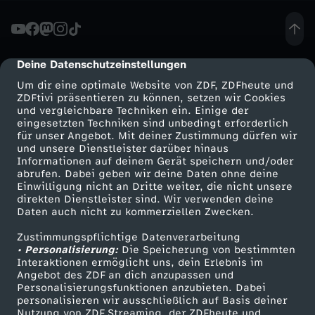
v
e
Deine Datenschutzeinstellungen
cmp-dialog-description
Um dir eine optimale Website von ZDF, ZDFheute und
r
ZDFtivi präsentieren zu können, setzen wir Cookies
und vergleichbare Techniken ein. Einige der
eingesetzten Techniken sind unbedingt erforderlich
g
für unser Angebot. Mit deiner Zustimmung dürfen wir
Mehr ZDF
Service
und unsere Dienstleister darüber hinaus
e
Informationen auf deinem Gerät speichern und/oder
ZDF-Apps
ZDFmitreden
abrufen. Dabei geben wir deine Daten ohne deine
Einwilligung nicht an Dritte weiter, die nicht unsere
s
Smart TV
Kontakt zum ZDF
direkten Dienstleister sind. Wir verwenden deine
Daten auch nicht zu kommerziellen Zwecken.
ZDFtext
Tickets
s
Zustimmungspflichtige Datenverarbeitung
Livestreams
Zuschauerservice
• Personalisierung:
Die Speicherung von bestimmten
e
Sendungen A-Z
Hilfe
Interaktionen ermöglicht uns, dein Erlebnis im
Angebot des ZDF an dich anzupassen und
TV-Programm
Personalisierungsfunktionen anzubieten. Dabei
n
personalisieren wir ausschließlich auf Basis deiner
Nutzung von ZDF Streaming, der ZDFheute und