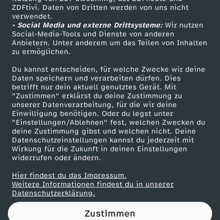
ZDFtivi. Daten von Dritten werden von uns nicht
e
Das ZDF
verwendet.
• Social Media und externe Drittsysteme:
Wir nutzen
ZDF Unternehmen
W
Social-Media-Tools und Dienste von anderen
Anbietern. Unter anderem um das Teilen von Inhalten
Karriere
zu ermöglichen.
e
Presseportal
Du kannst entscheiden, für welche Zwecke wir deine
ZDF goes Schule
Daten speichern und verarbeiten dürfen. Dies
i
betrifft nur dein aktuell genutztes Gerät. Mit
Werbefernsehen
"Zustimmen" erklärst du deine Zustimmung zu
h
unserer Datenverarbeitung, für die wir deine
Mainzelmännchen
Einwilligung benötigen. Oder du legst unter
"Einstellungen/Ablehnen" fest, welchen Zwecken du
n
deine Zustimmung gibst und welchen nicht. Deine
Datenschutzeinstellungen kannst du jederzeit mit
Wirkung für die Zukunft in deinen Einstellungen
a
widerrufen oder ändern.
c
Hier findest du das Impressum.
Partner
Weitere Informationen findest du in unserer
Datenschutzerklärung.
h
Zustimmen