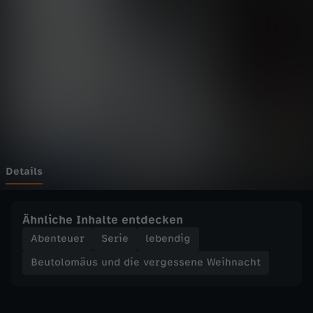
m
ä
u
s
u
n
Details
d
Ähnliche Inhalte entdecken
d
Abenteuer
Serie
lebendig
Beutolomäus und die vergessene Weihnacht
i
e