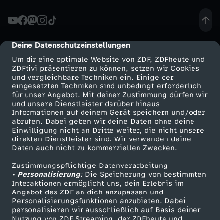
v
e
Deine Datenschutzeinstellungen
cmp-dialog-description
Um dir eine optimale Website von ZDF, ZDFheute und
r
ZDFtivi präsentieren zu können, setzen wir Cookies
und vergleichbare Techniken ein. Einige der
eingesetzten Techniken sind unbedingt erforderlich
g
für unser Angebot. Mit deiner Zustimmung dürfen wir
Mehr ZDF
Service
und unsere Dienstleister darüber hinaus
e
Informationen auf deinem Gerät speichern und/oder
ZDF-Apps
ZDFmitreden
abrufen. Dabei geben wir deine Daten ohne deine
Einwilligung nicht an Dritte weiter, die nicht unsere
s
Smart TV
Kontakt zum ZDF
direkten Dienstleister sind. Wir verwenden deine
Daten auch nicht zu kommerziellen Zwecken.
ZDFtext
Tickets
s
Zustimmungspflichtige Datenverarbeitung
Livestreams
Zuschauerservice
• Personalisierung:
Die Speicherung von bestimmten
e
Sendungen A-Z
Hilfe
Interaktionen ermöglicht uns, dein Erlebnis im
Angebot des ZDF an dich anzupassen und
TV-Programm
Personalisierungsfunktionen anzubieten. Dabei
n
personalisieren wir ausschließlich auf Basis deiner
Nutzung von ZDF Streaming, der ZDFheute und