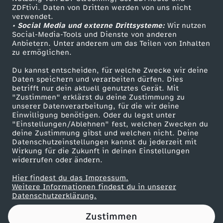
ZDFtivi. Daten von Dritten werden von uns nicht
e
Das ZDF
verwendet.
• Social Media und externe Drittsysteme:
Wir nutzen
ZDF Unternehmen
W
Social-Media-Tools und Dienste von anderen
Anbietern. Unter anderem um das Teilen von Inhalten
Karriere
zu ermöglichen.
e
Presseportal
Du kannst entscheiden, für welche Zwecke wir deine
ZDF goes Schule
Daten speichern und verarbeiten dürfen. Dies
i
betrifft nur dein aktuell genutztes Gerät. Mit
Werbefernsehen
"Zustimmen" erklärst du deine Zustimmung zu
h
unserer Datenverarbeitung, für die wir deine
Mainzelmännchen
Einwilligung benötigen. Oder du legst unter
"Einstellungen/Ablehnen" fest, welchen Zwecken du
n
deine Zustimmung gibst und welchen nicht. Deine
Datenschutzeinstellungen kannst du jederzeit mit
Wirkung für die Zukunft in deinen Einstellungen
a
widerrufen oder ändern.
c
Hier findest du das Impressum.
Partner
Weitere Informationen findest du in unserer
Datenschutzerklärung.
h
Zustimmen