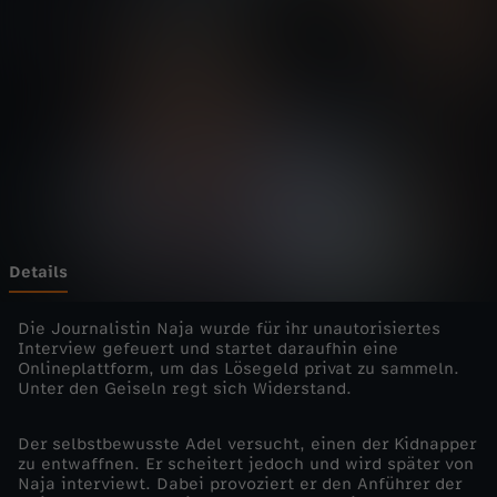
w
n
C
o
p
e
Details
n
Die Journalistin Naja wurde für ihr unautorisiertes
Interview gefeuert und startet daraufhin eine
Onlineplattform, um das Lösegeld privat zu sammeln.
h
Unter den Geiseln regt sich Widerstand.
a
Der selbstbewusste Adel versucht, einen der Kidnapper
zu entwaffnen. Er scheitert jedoch und wird später von
g
Naja interviewt. Dabei provoziert er den Anführer der