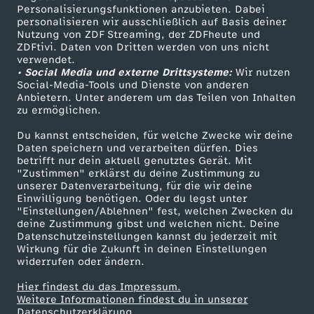
TV-Programm
Personalisierungsfunktionen anzubieten. Dabei
personalisieren wir ausschließlich auf Basis deiner
Nutzung von ZDF Streaming, der ZDFheute und
ZDFtivi. Daten von Dritten werden von uns nicht
Das ZDF
verwendet.
• Social Media und externe Drittsysteme:
Wir nutzen
ZDF Unternehmen
Social-Media-Tools und Dienste von anderen
Anbietern. Unter anderem um das Teilen von Inhalten
Karriere
zu ermöglichen.
Presseportal
Du kannst entscheiden, für welche Zwecke wir deine
ZDF goes Schule
Daten speichern und verarbeiten dürfen. Dies
betrifft nur dein aktuell genutztes Gerät. Mit
Werbefernsehen
"Zustimmen" erklärst du deine Zustimmung zu
unserer Datenverarbeitung, für die wir deine
Mainzelmännchen
Einwilligung benötigen. Oder du legst unter
"Einstellungen/Ablehnen" fest, welchen Zwecken du
deine Zustimmung gibst und welchen nicht. Deine
Datenschutzeinstellungen kannst du jederzeit mit
Wirkung für die Zukunft in deinen Einstellungen
widerrufen oder ändern.
Hier findest du das Impressum.
Partner
Weitere Informationen findest du in unserer
Datenschutzerklärung.