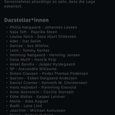
Geiselnehmer allerdings so sehr, dass die Lage
eskaliert.
e
Darsteller*innen
n
Philip Nørgaard - Johannes Lassen
Naja Toft - Paprika Steen
-
Louise Falck - Sara Hjort Ditlevsen
Adel - Dar Salim
T
Denise - Sus Wilkins
Leon - Tommy Kenter
Henning Nørgaard - Henning Jensen
a
Palle Wulff - Henrik Prip
Aksel Bendix - Jesper Hyldegaard
SP - Alexandre Willaume
g
Simon Clausen - Peder Thomas Pedersen
Garnov - Esben Dalgaard Andersen
2
Daniel Cramer - Kenneth M. Christensen
Hans Hejndorf - Flemming Enevold
Anne Gornstein - Cecilie Stenspil
Ebbe Møller - Kasper Leisner
Marie - Alba August
Bodil - Lane Lind
Joachim - Michael Asmussen