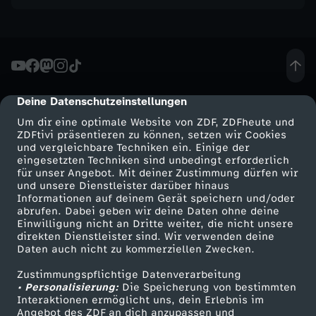
Deine Datenschutzeinstellungen
cmp-dialog-description
Um dir eine optimale Website von ZDF, ZDFheute und
ZDFtivi präsentieren zu können, setzen wir Cookies
und vergleichbare Techniken ein. Einige der
eingesetzten Techniken sind unbedingt erforderlich
für unser Angebot. Mit deiner Zustimmung dürfen wir
Mehr ZDF
Service
und unsere Dienstleister darüber hinaus
Informationen auf deinem Gerät speichern und/oder
ZDF-Apps
ZDFmitreden
abrufen. Dabei geben wir deine Daten ohne deine
Einwilligung nicht an Dritte weiter, die nicht unsere
Smart TV
Kontakt zum ZDF
direkten Dienstleister sind. Wir verwenden deine
Daten auch nicht zu kommerziellen Zwecken.
ZDFtext
Tickets
Zustimmungspflichtige Datenverarbeitung
Livestreams
Zuschauerservice
• Personalisierung:
Die Speicherung von bestimmten
Sendungen A-Z
Hilfe
Interaktionen ermöglicht uns, dein Erlebnis im
Angebot des ZDF an dich anzupassen und