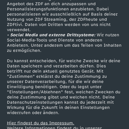
Angebot des ZDF an dich anzupassen und
TV-Programm
Personalisierungsfunktionen anzubieten. Dabei
personalisieren wir ausschließlich auf Basis deiner
Nutzung von ZDF Streaming, der ZDFheute und
ZDFtivi. Daten von Dritten werden von uns nicht
Das ZDF
verwendet.
• Social Media und externe Drittsysteme:
Wir nutzen
ZDF Unternehmen
Social-Media-Tools und Dienste von anderen
Anbietern. Unter anderem um das Teilen von Inhalten
Karriere
zu ermöglichen.
Presseportal
Du kannst entscheiden, für welche Zwecke wir deine
ZDF goes Schule
Daten speichern und verarbeiten dürfen. Dies
betrifft nur dein aktuell genutztes Gerät. Mit
Werbefernsehen
"Zustimmen" erklärst du deine Zustimmung zu
unserer Datenverarbeitung, für die wir deine
Mainzelmännchen
Einwilligung benötigen. Oder du legst unter
"Einstellungen/Ablehnen" fest, welchen Zwecken du
deine Zustimmung gibst und welchen nicht. Deine
Datenschutzeinstellungen kannst du jederzeit mit
Wirkung für die Zukunft in deinen Einstellungen
widerrufen oder ändern.
Hier findest du das Impressum.
Partner
Weitere Informationen findest du in unserer