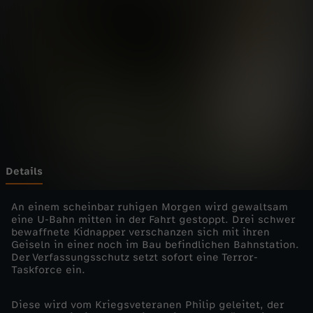
w
n
C
o
p
e
Details
n
An einem scheinbar ruhigen Morgen wird gewaltsam
eine U-Bahn mitten in der Fahrt gestoppt. Drei schwer
bewaffnete Kidnapper verschanzen sich mit ihren
h
Geiseln in einer noch im Bau befindlichen Bahnstation.
Der Verfassungsschutz setzt sofort eine Terror-
a
Taskforce ein.
g
Diese wird vom Kriegsveteranen Philip geleitet, der