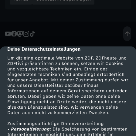
Deine Datenschutzeinstellungen
cmp-dialog-description
Um dir eine optimale Website von ZDF, ZDFheute und
ZDFtivi präsentieren zu können, setzen wir Cookies
und vergleichbare Techniken ein. Einige der
eingesetzten Techniken sind unbedingt erforderlich
für unser Angebot. Mit deiner Zustimmung dürfen wir
Mehr ZDF
Service
und unsere Dienstleister darüber hinaus
Informationen auf deinem Gerät speichern und/oder
ZDF-Apps
ZDFmitreden
abrufen. Dabei geben wir deine Daten ohne deine
Einwilligung nicht an Dritte weiter, die nicht unsere
Smart TV
Kontakt zum ZDF
direkten Dienstleister sind. Wir verwenden deine
Daten auch nicht zu kommerziellen Zwecken.
ZDFtext
Tickets
Zustimmungspflichtige Datenverarbeitung
Livestreams
Zuschauerservice
• Personalisierung:
Die Speicherung von bestimmten
Sendungen A-Z
Hilfe
Interaktionen ermöglicht uns, dein Erlebnis im