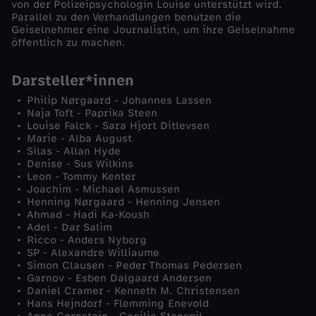
von der Polizeipsychologin Louise unterstützt wird.
Parallel zu den Verhandlungen benutzen die
e
Geiselnehmer eine Journalistin, um ihre Geiselnahme
öffentlich zu machen.
n
Darsteller*innen
-
Philip Nørgaard - Johannes Lassen
Naja Toft - Paprika Steen
T
Louise Falck - Sara Hjort Ditlevsen
Marie - Alba August
Silas - Allan Hyde
a
Denise - Sus Wilkins
Leon - Tommy Kenter
Joachim - Michael Asmussen
g
Henning Nørgaard - Henning Jensen
Ahmad - Hadi Ka-Koush
1
Adel - Dar Salim
Ricco - Anders Nyborg
SP - Alexandre Williaume
Simon Clausen - Peder Thomas Pedersen
Garnov - Esben Dalgaard Andersen
Daniel Cramer - Kenneth M. Christensen
Hans Hejndorf - Flemming Enevold