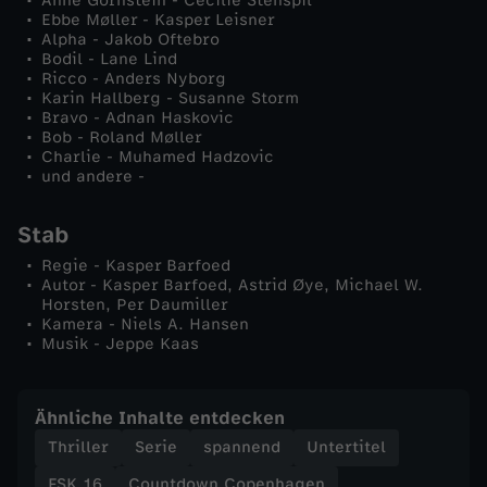
Anne Gornstein - Cecilie Stenspil
Ebbe Møller - Kasper Leisner
Alpha - Jakob Oftebro
Bodil - Lane Lind
Ricco - Anders Nyborg
Karin Hallberg - Susanne Storm
Bravo - Adnan Haskovic
Bob - Roland Møller
Charlie - Muhamed Hadzovic
und andere -
Stab
Regie - Kasper Barfoed
Autor - Kasper Barfoed, Astrid Øye, Michael W.
Horsten, Per Daumiller
Kamera - Niels A. Hansen
Musik - Jeppe Kaas
Ähnliche Inhalte entdecken
Thriller
Serie
spannend
Untertitel
FSK 16
Countdown Copenhagen