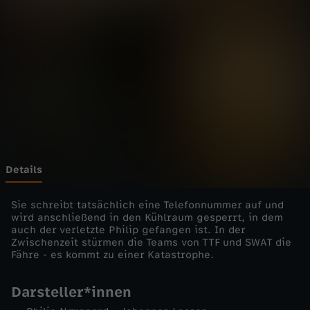
w
Wechseln zu: ZDFheute
n
C
o
p
e
Details
n
Sie schreibt tatsächlich eine Telefonnummer auf und
wird anschließend in den Kühlraum gesperrt, in dem
auch der verletzte Philip gefangen ist. In der
h
Zwischenzeit stürmen die Teams von TTF und SWAT die
Fähre - es kommt zu einer Katastrophe.
a
Darsteller*innen
g