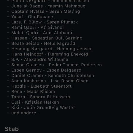
Philip Nørgaard - Johannes Lassen
June al-Baqee - Yasmin Mahmoud
e
Captain Hvalsø - Søren Malling
Yusuf - Ola Rapace
Lars. F. Bülow - Søren Pilmark
n
Rami Qadri - Ali Sivandi
Mahdi Qadri - Anis Alobaidi
Hassan - Sebastian Bull Sarning
-
Beate Seitsø - Helle Fagralid
Henning Nørgaard - Henning Jensen
F
Hans Hejndorf - Flemming Enevold
S.P. - Alexandre Willaume
Simon Clausen - Peder Thomas Pedersen
o
Esben Garnov - Esben Dalgaard
Daniel Cramer - Kenneth Christensen
Anna Kasharina - Lise Risom Olsen
l
Herdis - Elsebeth Steentoft
Rene - Mads Riisom
g
Tahira - Sandra El Hussein
Olai - Kristian Halken
Kiki - Julie Grundtvig Wester
e
und andere -
4
Stab