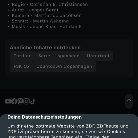
Regie - Christian E. Christiansen
Autor - Jesper Bernt
Kamera - Martin Top Jacobsen
Schnitt - Martin Wehding
Musik - Jeppe Kaas, Halfdan E
Ähnliche Inhalte entdecken
Thriller
Serie
spannend
Untertitel
FSK 16
Countdown Copenhagen
Deine Datenschutzeinstellungen
cmp-dialog-description
Um dir eine optimale Website von ZDF, ZDFheute und
ZDFtivi präsentieren zu können, setzen wir Cookies
und vergleichbare Techniken ein. Einige der