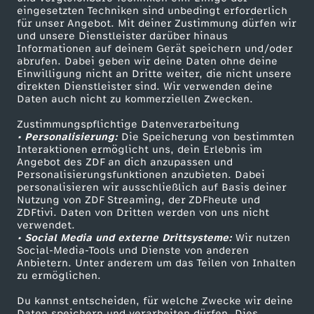
eingesetzten Techniken sind unbedingt erforderlich
für unser Angebot. Mit deiner Zustimmung dürfen wir
Mehr ZDF
Service
und unsere Dienstleister darüber hinaus
Informationen auf deinem Gerät speichern und/oder
ZDF-Apps
ZDFmitreden
abrufen. Dabei geben wir deine Daten ohne deine
Einwilligung nicht an Dritte weiter, die nicht unsere
Smart TV
Kontakt zum ZDF
direkten Dienstleister sind. Wir verwenden deine
Daten auch nicht zu kommerziellen Zwecken.
ZDFtext
Tickets
Zustimmungspflichtige Datenverarbeitung
Livestreams
Zuschauerservice
• Personalisierung:
Die Speicherung von bestimmten
Sendungen A-Z
Hilfe
Interaktionen ermöglicht uns, dein Erlebnis im
Angebot des ZDF an dich anzupassen und
TV-Programm
Personalisierungsfunktionen anzubieten. Dabei
personalisieren wir ausschließlich auf Basis deiner
Nutzung von ZDF Streaming, der ZDFheute und
ZDFtivi. Daten von Dritten werden von uns nicht
Das ZDF
verwendet.
• Social Media und externe Drittsysteme:
Wir nutzen
ZDF Unternehmen
Social-Media-Tools und Dienste von anderen
Anbietern. Unter anderem um das Teilen von Inhalten
Karriere
zu ermöglichen.
Presseportal
Du kannst entscheiden, für welche Zwecke wir deine
ZDF goes Schule
Daten speichern und verarbeiten dürfen. Dies