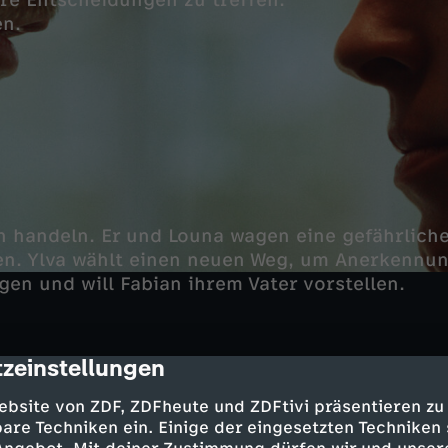
re Entscheidungen zu treffen.
en.
ch handeln. Er und Louna wagen eine gefährliche
eren. Ylva wählt einen neuen Weg, um Anerkennun
gen und will Fabian ihrem Vater vorstellen.
zeinstellungen
cription
ebsite von ZDF, ZDFheute und ZDFtivi präsentieren zu
 - Anna Bardavelidze
are Techniken ein. Einige der eingesetzten Techniken
enne - Gustav Schmidt