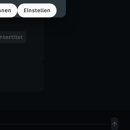
hnen
Einstellen
ntertitel