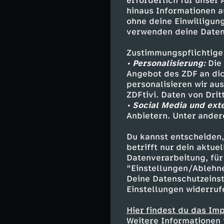
erforderlich für unser
Dita - Gizem
hinaus Informationen a
Liam - Ludwi
ohne deine Einwilligung
Fabian Briga
verwenden deine Daten
Ylva Dardenn
Zustimmungspflichtige
Bernhard Dar
• Personalisierung:
Die 
Colin - Juli
Angebot des ZDF an dic
Marc - Micha
personalisieren wir au
Susan - Tanj
ZDFtivi. Daten von Dri
und andere -
• Social Media und ext
Anbietern. Unter ander
Du kannst entscheiden,
Stab
betrifft nur dein aktu
Datenverarbeitung, für 
Regie - Tare
"Einstellungen/Ablehn
Deine Datenschutzeinst
Autor - Birgi
Einstellungen widerruf
Kamera - Ma
Schnitt - Se
Hier findest du das Im
Musik - Seba
Weitere Informationen 