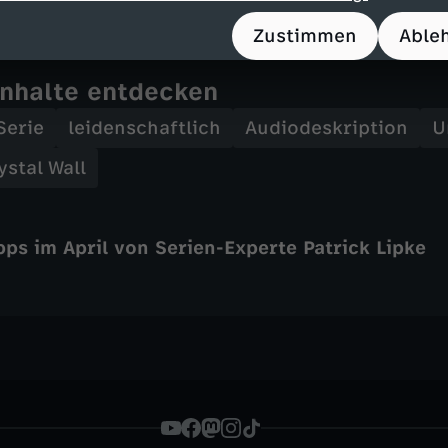
Zustimmen
Able
Inhalte entdecken
Serie
leidenschaftlich
Audiodeskription
U
ystal Wall
ps im April von Serien-Experte Patrick Lipke