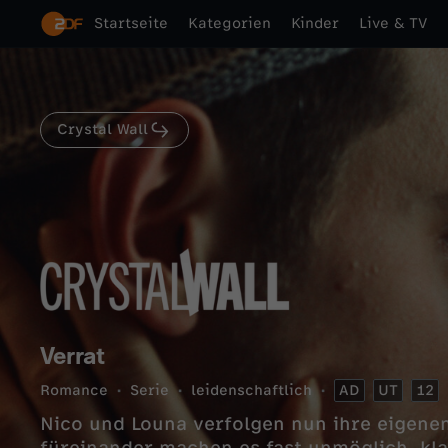
Startseite
Kategorien
Kinder
Live & TV
Crystal Wall
Verrat
Romance
Serie
leidenschaftlich
AD
UT
12
Nico und Louna verfolgen nun ihre eigenen 