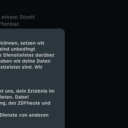
 einem Streit
ffenbar
 Roland
is zu Simone
 können, setzen wir
 sind unbedingt
e Dienstleister darüber
tin Josefine zu
geben wir deine Daten
der beiden wird
stleister sind. Wir
ssen werden.
 uns, dein Erlebnis im
ieten. Dabei
ing, der ZDFheute und
 Dienste von anderen