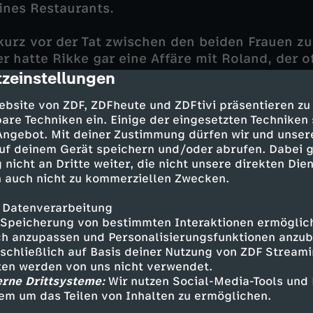
ines Restaurants.
kurz vor der Tat zwischen den beiden Frauen zu
hatte Rikke gar eine Affäre mit Roland, der o
zeinstellungen
d ging? Während sich die Indizien mehren, die
cription
 das Team dahinter, dass auch Rikkes Verhältn
ebsite von ZDF, ZDFheute und ZDFtivi präsentieren zu
ann Kiet angespannt war.
are Techniken ein. Einige der eingesetzten Techniken
 Angebot. Mit deiner Zustimmung dürfen wir und unser
les versucht Dan weiterhin, seiner Lebensgefähr
uf deinem Gerät speichern und/oder abrufen. Dabei 
r inzwischen gereifte vorsichtige Optimismus 
 nicht an Dritte weiter, die nicht unsere direkten Dien
isung von Europol zerstört: Otto soll freigela
 auch nicht zu kommerziellen Zwecken.
 Datenverarbeitung
Speicherung von bestimmten Interaktionen ermöglicht
h anzupassen und Personalisierungsfunktionen anzub
sschließlich auf Basis deiner Nutzung von ZDF Stream
Mygind
tten werden von uns nicht verwendet.
erne Drittsysteme:
Wir nutzen Social-Media-Tools und
ndré Babikian
em um das Teilen von Inhalten zu ermöglichen.
aura Drasbæk