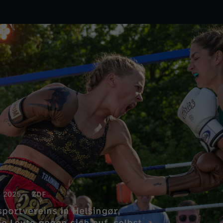
2025
ZDF
sportvereins in Helsingør,