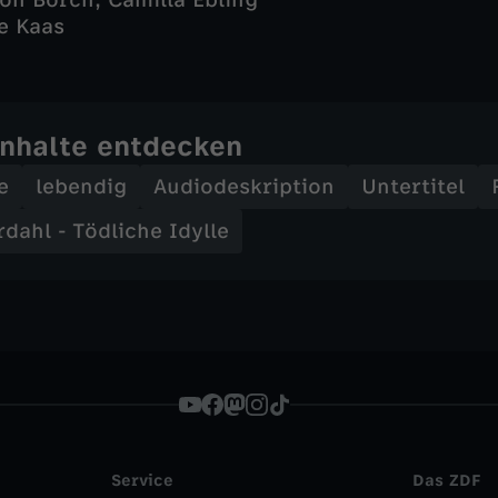
mon Borch, Camilla Ebling
e Kaas
Inhalte entdecken
e
lebendig
Audiodeskription
Untertitel
ahl - Tödliche Idylle
Service
Das ZDF