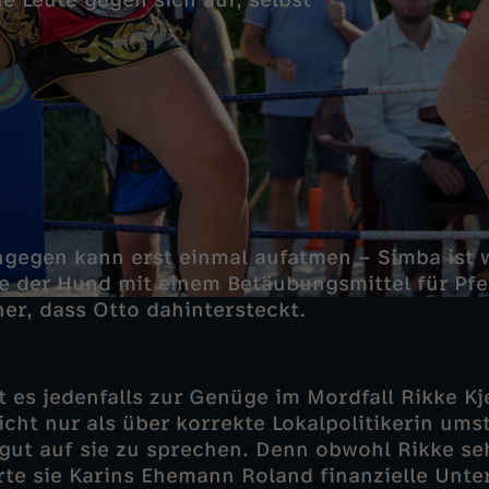
he Leute gegen sich auf, selbst
ngegen kann erst einmal aufatmen – Simba ist 
e der Hund mit einem Betäubungsmittel für Pfer
her, dass Otto dahintersteckt.
t es jedenfalls zur Genüge im Mordfall Rikke Kj
icht nur als über korrekte Lokalpolitikerin ums
 gut auf sie zu sprechen. Denn obwohl Rikke seh
rte sie Karins Ehemann Roland finanzielle Unte