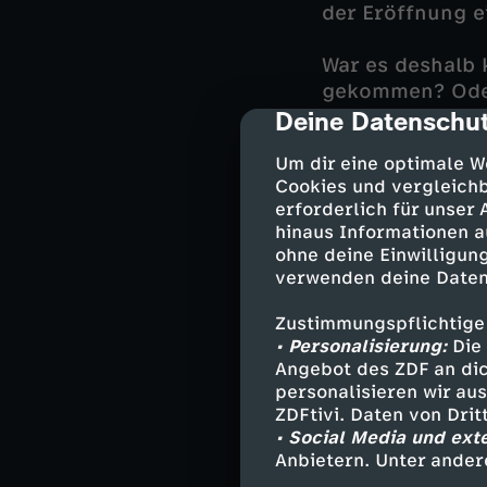
der Eröffnung e
War es deshalb 
gekommen? Oder 
Deine Datenschut
regelmäßig frem
cmp-dialog-des
belasten, kommt
Um dir eine optimale W
und deren Ehem
Cookies und vergleichb
erforderlich für unser
Abseits des Fal
hinaus Informationen a
helfen. Doch de
ohne deine Einwilligung
durch eine Anwe
verwenden deine Daten
Zustimmungspflichtige
• Personalisierung:
Die 
Darsteller
Angebot des ZDF an dic
personalisieren wir au
Dan - Peter 
ZDFtivi. Daten von Dri
• Social Media und ext
Flemming - A
Anbietern. Unter ander
Marianne - L