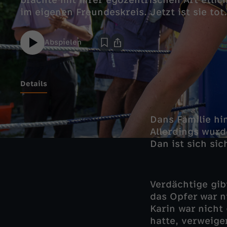
brachte mit ihrer egozentrischen Art etlic
im eigenen Freundeskreis. Jetzt ist sie tot.
Abspielen
Details
Dans Familie hi
Allerdings wurd
Dan ist sich sic
Verdächtige gib
das Opfer war n
Karin war nicht
hatte, verweige