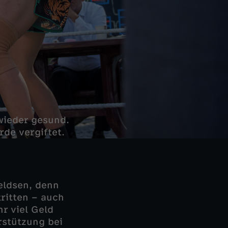
wieder gesund.
de vergiftet.
eldsen, denn
tritten – auch
r viel Geld
rstützung bei