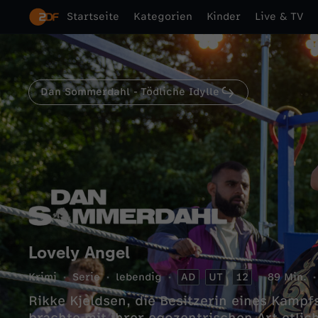
Startseite
Kategorien
Kinder
Live & TV
Dan Sommerdahl - Tödliche Idylle
Lovely Angel
Krimi
Serie
lebendig
AD
UT
12
89 Min.
Rikke Kjeldsen, die Besitzerin eines Kampf