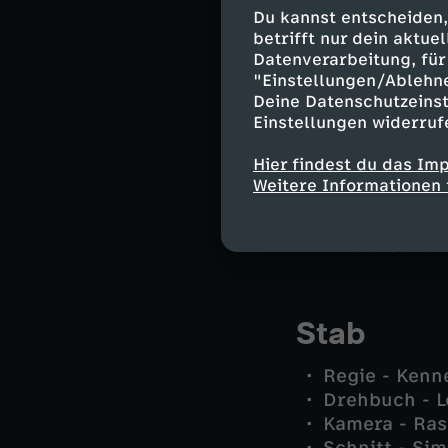
Nadia - Lise
Du kannst entscheiden,
Josefine - M
betrifft nur dein aktu
Hanegaard - 
Datenverarbeitung, für 
Laura - Mia 
"Einstellungen/Ablehn
Benjamin - M
Deine Datenschutzeinst
Einstellungen widerruf
Otto - Kurt 
Nick Jansen 
Hier findest du das Im
Astrid - Thit
Weitere Informationen 
Simone - Jul
Roland - Ma
und andere -
Stab
Regie - Kenn
Drehbuch - Lo
Kamera - Ras