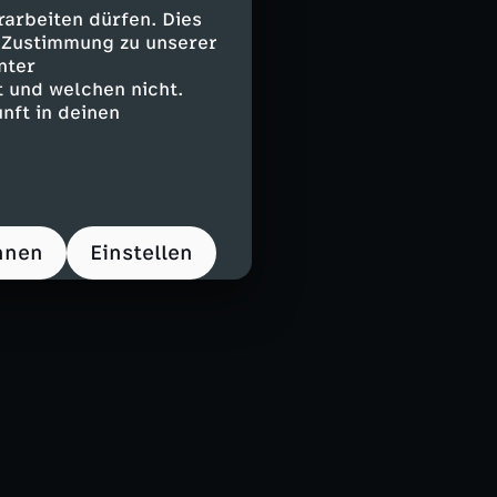
arbeiten dürfen. Dies
e Zustimmung zu unserer
nter
 und welchen nicht.
nft in deinen
hnen
Einstellen