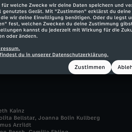
 Baastrup
 für welche Zwecke wir deine Daten speichern und ver
aibritt Saerens
ell genutztes Gerät. Mit "Zustimmen" erklärst du dein
Lotte Andersen
die wir deine Einwilligung benötigen. Oder du legst u
Helene Højgaard
en" fest, welchen Zwecken du deine Zustimmung gibst
athias Käki Jørgensen
ellungen kannst du jederzeit mit Wirkung für die Zuku
en oder ändern.
Ravn
- Troels Lyby
pressum.
 Aaberg
findest du in unserer Datenschutzerklärung.
ie R. Ølgaard
ds Hjulmand
Zustimmen
Able
eth Kainz
lita Bellstar, Joanna Bolin Kullberg
mus Arrildt