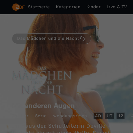
Startseite
Kategorien
Kinder
Live & TV
Das Mädchen und die Nacht
Mit anderen Augen
Thriller
Serie
wendungsreich
AD
UT
12
Im Haus der Schulleiterin Deville kommt 