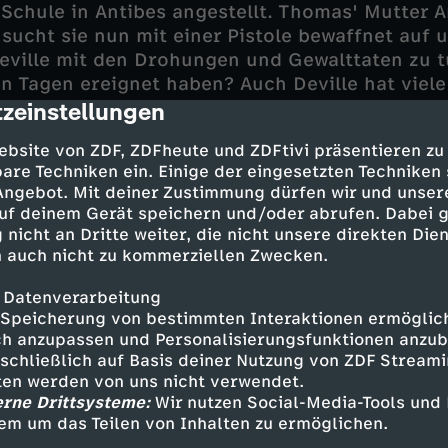
 Schule in Antibes angestellt. Thomas' Mutter 
sucht sie nun mit einer Pistole bewaffnet auf un
eville mit den Drohungen und Gewalttaten zu tu
 Tagen ereignet haben? Auch Deville hat viele
zeinstellungen
es zu einer gewaltsamen Auseinandersetzung z
cription
ommt, greift Thomas (Ioan Gruffudd) ein. Auch 
ebsite von ZDF, ZDFheute und ZDFtivi präsentieren zu
udat) stößt wenig später hinzu. Danach schei
are Techniken ein. Einige der eingesetzten Techniken
hwinden gelöst. Aber gibt sich Thomas wirklich
 Angebot. Mit deiner Zustimmung dürfen wir und unser
eden?
uf deinem Gerät speichern und/oder abrufen. Dabei 
 nicht an Dritte weiter, die nicht unsere direkten Dien
 auch nicht zu kommerziellen Zwecken.
 Datenverarbeitung
Speicherung von bestimmten Interaktionen ermöglicht
an Gruffudd
h anzupassen und Personalisierungsfunktionen anzub
ine - Ivanna Sakhno
sschließlich auf Basis deiner Nutzung von ZDF Stream
gory Fitoussi
tten werden von uns nicht verwendet.
erne Drittsysteme:
Wir nutzen Social-Media-Tools und
Dervla Kirwan
em um das Teilen von Inhalten zu ermöglichen.
na Giocante