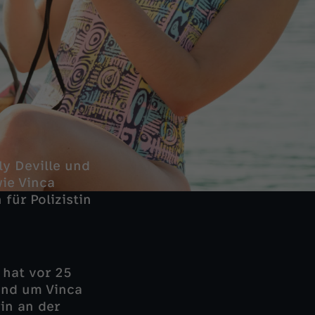
y Deville und
wie Vinca
für Polizistin
 hat vor 25
und um Vinca
in an der