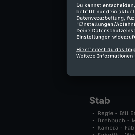
Manon - She
Du kannst entscheiden,
Miss Deville
betrifft nur dein aktu
Francis - Co
Datenverarbeitung, für 
Richard - Ru
"Einstellungen/Ablehn
Fanny (jung) 
Deine Datenschutzeinst
Einstellungen widerruf
Thomas (jung
Maxime (jung
Hier findest du das Im
Stéphane Pia
Weitere Informationen 
Alexis Cleme
Dino - Chris
und andere -
Stab
Regie - Bill 
Drehbuch - 
Kamera - Fab