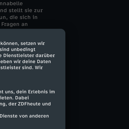
Annabelle
d stellt sie zur
n, die sich in
 Fragen an
wischen den
Polizistin
 können, setzen wir
nt das Rätsel
 sind unbedingt
 mit der
e Dienstleister darüber
geben wir deine Daten
stleister sind. Wir
 uns, dein Erlebnis im
ieten. Dabei
ing, der ZDFheute und
 Dienste von anderen