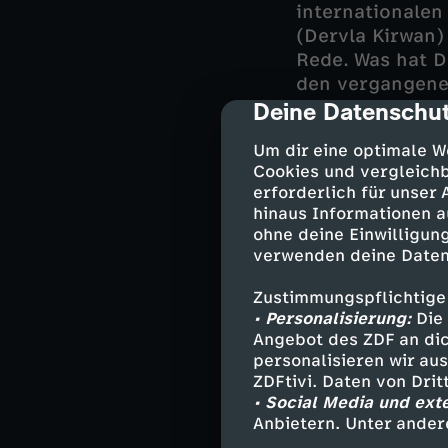
internationalen
(Dervla Kirwan) 
Rede. Was hat D
den vergangenen
Deine Datenschut
Annabelle. Als 
cmp-dialog-des
beiden Frauen k
Um dir eine optimale W
Manon (Shemss A
Cookies und vergleichb
um Vincas Versc
erforderlich für unser
Erklärung zufri
hinaus Informationen a
ohne deine Einwilligung
verwenden deine Daten
Darsteller
Zustimmungspflichtige
• Personalisierung:
Die 
Thomas - Io
Angebot des ZDF an dic
Vinca / Paul
personalisieren wir au
Maxime - Gré
ZDFtivi. Daten von Dri
• Social Media und ext
Annabelle - 
Anbietern. Unter ander
Fanny - Vahi