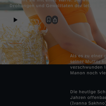
bedroht sie mit einer Waffe. Sie will von i
Drohungen und Gewalttaten der letzten Ta
Abspielen
Details
Als es zu einer
seiner Mutter ko
verschwunden is
Manon noch viel
Die heutige Sch
Jahren offenbar
(Ivanna Sakhno)