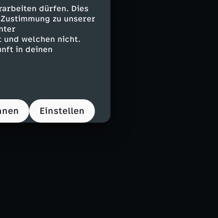
arbeiten dürfen. Dies
e Zustimmung zu unserer
nter
 und welchen nicht.
nft in deinen
hnen
Einstellen