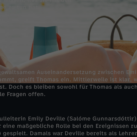
hr wissen, was sie mit den
ge zu tun hat.
 gewaltsamen Auseinandersetzung zwischen Emil
mmt, greift Thomas ein. Mittlerweile ist klar, 
t. Doch es bleiben sowohl für Thomas als auch 
e Fragen offen.
ulleiterin Emily Deville (Salóme Gunnarsdóttir)
 eine maßgebliche Rolle bei den Ereignissen r
 gespielt. Damals war Deville bereits als Lehrer