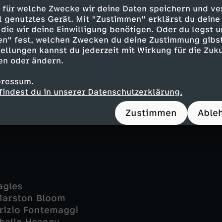
mss Audat
 für welche Zwecke wir deine Daten speichern und ver
 - Salóme Gunnarsdóttir
ell genutztes Gerät. Mit "Zustimmen" erklärst du dein
simo Fusco
die wir deine Einwilligung benötigen. Oder du legst u
pert Graves
en" fest, welchen Zwecken du deine Zustimmung gibst
- Stella Lelouch
ellungen kannst du jederzeit mit Wirkung für die Zuku
en oder ändern.
) - Billy Gunnion
) - Loyan Pons de Vier
pressum.
nelli - Matthias Van Khache
findest du in unserer Datenschutzerklärung.
nt - Nicolas Robin
tian Mazzuchini
Zustimmen
Able
Eagles
Marston Bloom
rizio Fontemaggi