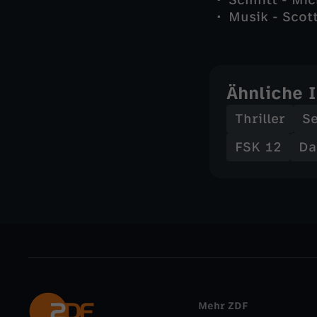
Schnitt - Mi
Musik - Scot
Ähnliche 
Thriller
Se
FSK 12
Da
Mehr ZDF