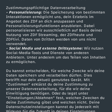
Zustimmungspflichtige Datenverarbeitung
Livestreams
Zuschauerservice
• Personalisierung:
Die Speicherung von bestimmten
Sendungen A-Z
Hilfe
Interaktionen ermöglicht uns, dein Erlebnis im
Angebot des ZDF an dich anzupassen und
TV-Programm
Personalisierungsfunktionen anzubieten. Dabei
personalisieren wir ausschließlich auf Basis deiner
Nutzung von ZDF Streaming, der ZDFheute und
ZDFtivi. Daten von Dritten werden von uns nicht
Das ZDF
verwendet.
• Social Media und externe Drittsysteme:
Wir nutzen
ZDF Unternehmen
Social-Media-Tools und Dienste von anderen
Anbietern. Unter anderem um das Teilen von Inhalten
Karriere
zu ermöglichen.
Presseportal
Du kannst entscheiden, für welche Zwecke wir deine
ZDF goes Schule
Daten speichern und verarbeiten dürfen. Dies
betrifft nur dein aktuell genutztes Gerät. Mit
Werbefernsehen
"Zustimmen" erklärst du deine Zustimmung zu
unserer Datenverarbeitung, für die wir deine
Mainzelmännchen
Einwilligung benötigen. Oder du legst unter
"Einstellungen/Ablehnen" fest, welchen Zwecken du
deine Zustimmung gibst und welchen nicht. Deine
Datenschutzeinstellungen kannst du jederzeit mit
Wirkung für die Zukunft in deinen Einstellungen