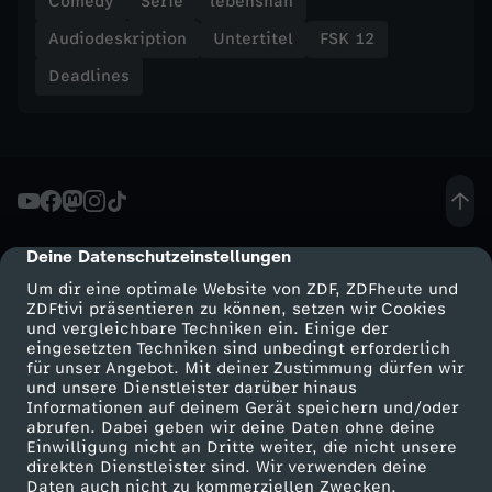
Comedy
Serie
lebensnah
W
Audiodeskription
Untertitel
FSK 12
a
Deadlines
s
s
e
Deine Datenschutzeinstellungen
cmp-dialog-description
r
Um dir eine optimale Website von ZDF, ZDFheute und
ZDFtivi präsentieren zu können, setzen wir Cookies
und vergleichbare Techniken ein. Einige der
eingesetzten Techniken sind unbedingt erforderlich
für unser Angebot. Mit deiner Zustimmung dürfen wir
Mehr ZDF
Service
und unsere Dienstleister darüber hinaus
Informationen auf deinem Gerät speichern und/oder
ZDF-Apps
ZDFmitreden
abrufen. Dabei geben wir deine Daten ohne deine
Einwilligung nicht an Dritte weiter, die nicht unsere
Smart TV
Kontakt zum ZDF
direkten Dienstleister sind. Wir verwenden deine
Daten auch nicht zu kommerziellen Zwecken.
ZDFtext
Tickets