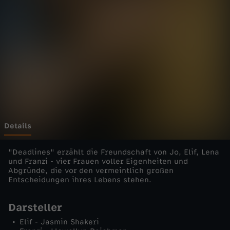
e
s
-
F
e
t
Details
t
"Deadlines" erzählt die Freundschaft von Jo, Elif, Lena
und Franzi - vier Frauen voller Eigenheiten und
Abgründe, die vor den vermeintlich großen
i
Entscheidungen ihres Lebens stehen.
s
Darsteller
Elif - Jasmin Shakeri
t