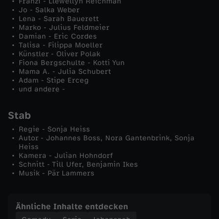
Franzi - Llewellyn Reichman
Jo - Salka Weber
d
Lena - Sarah Bauerett
Marko - Julius Feldmeier
Damian - Eric Cordes
i
Talisa - Filippa Moeller
Künstler - Oliver Polak
Fiona Bergschulte - Kotti Yun
c
Mama A. - Julia Schubert
Adam - Stipe Erceg
k
und andere -
e
Stab
Regie - Sonja Heiss
r
Autor - Johannes Boss, Nora Gantenbrink, Sonja
Heiss
Kamera - Julian Hohndorf
a
Schnitt - Till Ufer, Benjamin Ikes
Musik - Pär Lammers
l
s
Ähnliche Inhalte entdecken