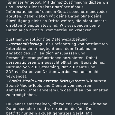
für unser Angebot. Mit deiner Zustimmung dürfen wir
Mehr ZDF
Service
und unsere Dienstleister darüber hinaus
Informationen auf deinem Gerät speichern und/oder
ZDF-Apps
ZDFmitreden
abrufen. Dabei geben wir deine Daten ohne deine
Einwilligung nicht an Dritte weiter, die nicht unsere
Smart TV
Kontakt zum ZDF
direkten Dienstleister sind. Wir verwenden deine
Daten auch nicht zu kommerziellen Zwecken.
ZDFtext
Tickets
Zustimmungspflichtige Datenverarbeitung
Livestreams
Zuschauerservice
• Personalisierung:
Die Speicherung von bestimmten
Sendungen A-Z
Hilfe
Interaktionen ermöglicht uns, dein Erlebnis im
Angebot des ZDF an dich anzupassen und
TV-Programm
Personalisierungsfunktionen anzubieten. Dabei
personalisieren wir ausschließlich auf Basis deiner
Nutzung von ZDF Streaming, der ZDFheute und
ZDFtivi. Daten von Dritten werden von uns nicht
Das ZDF
verwendet.
• Social Media und externe Drittsysteme:
Wir nutzen
ZDF Unternehmen
Social-Media-Tools und Dienste von anderen
Anbietern. Unter anderem um das Teilen von Inhalten
Karriere
zu ermöglichen.
Presseportal
Du kannst entscheiden, für welche Zwecke wir deine
ZDF goes Schule
Daten speichern und verarbeiten dürfen. Dies
betrifft nur dein aktuell genutztes Gerät. Mit