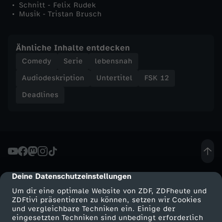
Schnitt - Felix Rudek
g
Musik - Tristan Brusch
e
Ähnliche Inhalte entdecken
Comedy
Serie
lebensnah
Audiodeskription
Untertitel
FSK 12
Deadlines
Deine Datenschutzeinstellungen
cmp-dialog-description
Um dir eine optimale Website von ZDF, ZDFheute und
ZDFtivi präsentieren zu können, setzen wir Cookies
und vergleichbare Techniken ein. Einige der
eingesetzten Techniken sind unbedingt erforderlich