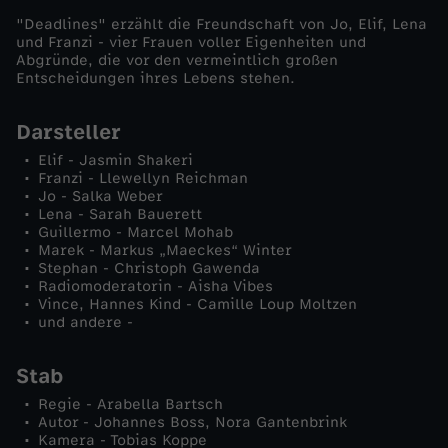
"Deadlines" erzählt die Freundschaft von Jo, Elif, Lena
e
und Franzi - vier Frauen voller Eigenheiten und
Abgründe, die vor den vermeintlich großen
Entscheidungen ihres Lebens stehen.
r
Darsteller
l
Elif - Jasmin Shakeri
i
Franzi - Llewellyn Reichman
Jo - Salka Weber
Lena - Sarah Bauerett
n
Guillermo - Marcel Mohab
Marek - Markus „Maeckes“ Winter
Stephan - Christoph Gawenda
g
Radiomoderatorin - Aisha Vibes
Vince, Hannes Kind - Camille Loup Moltzen
s
und andere -
t
Stab
Regie - Arabella Bartsch
a
Autor - Johannes Boss, Nora Gantenbrink
Kamera - Tobias Koppe