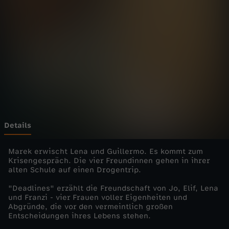
e
s
-
S
c
h
Details
m
Marek erwischt Lena und Guillermo. Es kommt zum
Krisengespräch. Die vier Freundinnen gehen in ihrer
alten Schule auf einen Drogentrip.
e
"Deadlines" erzählt die Freundschaft von Jo, Elif, Lena
t
und Franzi - vier Frauen voller Eigenheiten und
Abgründe, die vor den vermeintlich großen
Entscheidungen ihres Lebens stehen.
t